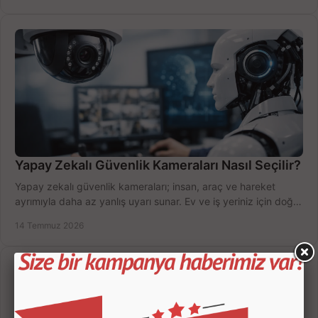
Yapay Zekalı Güvenlik Kameraları Nasıl Seçilir?
Yapay zekalı güvenlik kameraları; insan, araç ve hareket
ayrımıyla daha az yanlış uyarı sunar. Ev ve iş yeriniz için doğru
modeli, fiyatı karşılaştırın.
14 Temmuz 2026