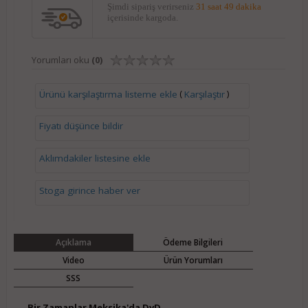
Şimdi sipariş verirseniz
31 saat 49 dakika
içerisinde kargoda.
Yorumları oku
(0)
(
)
Ürünü karşılaştırma listeme ekle
Karşılaştır
Fiyatı düşünce bildir
Aklımdakiler listesine ekle
Stoga girince haber ver
Açıklama
Ödeme Bilgileri
Video
Ürün Yorumları
SSS
Bir Zamanlar Meksika'da DvD