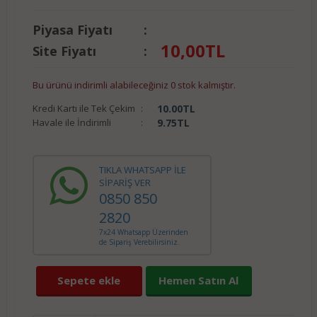
Piyasa Fiyatı
:
10,00
TL
Site Fiyatı
:
Bu ürünü indirimli alabileceğiniz 0 stok kalmıştır.
Kredi Kartı ile Tek Çekim
:
10.00
TL
Havale ile İndirimli
:
9.75
TL
TIKLA WHATSAPP İLE
SİPARİŞ VER
0850 850
2820
7x24 Whatsapp Üzerinden
de Sipariş Verebilirsiniz.
Sepete ekle
Hemen Satın Al