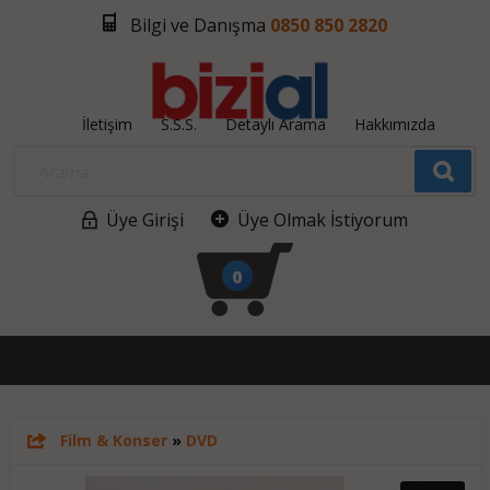
Bilgi ve Danışma
0850 850 2820
İletişim
S.S.S.
Detaylı Arama
Hakkımızda
Üye Girişi
Üye Olmak İstiyorum
0
Film & Konser
»
DVD