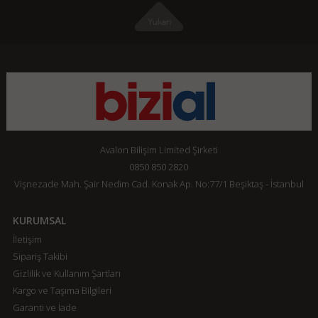
Avalon Bilişim Limited Şirketi
0850 850 2820
Vişnezade Mah. Şair Nedim Cad. Konak Ap. No:77/1 Beşiktaş - İstanbul
KURUMSAL
İletişim
Sipariş Takibi
Gizlilik ve Kullanım Şartları
Kargo ve Taşıma Bilgileri
Garanti ve İade