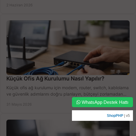
boşa harcamayın.
2 Haziran 2026
Küçük Ofis Ağ Kurulumu Nasıl Yapılır?
Küçük ofis ağ kurulumu için modem, router, switch, kablolama
ve güvenlik adımlarını doğru planlayın, bütçeyi zorlamadan
verim alın.
WhatsApp Destek Hattı
31 Mayıs 2026
ShopPHP
| v5