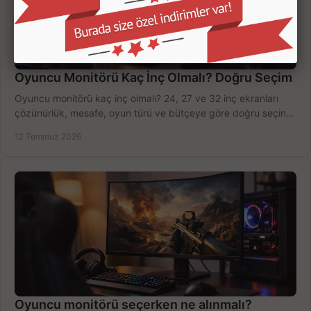
Oyuncu Monitörü Kaç İnç Olmalı? Doğru Seçim
Oyuncu monitörü kaç inç olmalı? 24, 27 ve 32 inç ekranları
çözünürlük, mesafe, oyun türü ve bütçeye göre doğru seçin,
fırsatları değerlendirin, inceleyin.
12 Temmuz 2026
Oyuncu monitörü seçerken ne alınmalı?