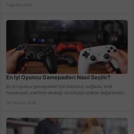
Outlook'u güvenle hemen etkinleştirin.
1 Ağustos 2026
En İyi Oyuncu Gamepadleri Nasıl Seçilir?
En iyi oyuncu gamepadleri için kablosuz bağlantı, tetik
hassasiyeti, platform desteği ve bütçeyi birlikte değerlendirin;
doğru modeli kolayca seçin.
30 Temmuz 2026