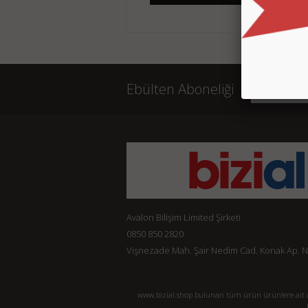
Ebülten Aboneliği
Avalon Bilişim Limited Şirketi
0850 850 2820
Vişnezade Mah. Şair Nedim Cad. Konak Ap. No:
www.bizial.shop bulunan tüm ürün ürünlere ait açı