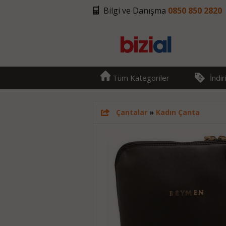
Bilgi ve Danışma
0850 850 2820
Tüm Kategoriler
İndi
Çantalar
»
Kadın Çanta