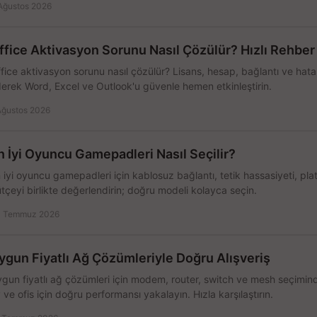
Ağustos 2026
ffice Aktivasyon Sorunu Nasıl Çözülür? Hızlı Rehber
fice aktivasyon sorunu nasıl çözülür? Lisans, hesap, bağlantı ve hata 
erek Word, Excel ve Outlook'u güvenle hemen etkinleştirin.
Ağustos 2026
n İyi Oyuncu Gamepadleri Nasıl Seçilir?
 iyi oyuncu gamepadleri için kablosuz bağlantı, tetik hassasiyeti, pl
tçeyi birlikte değerlendirin; doğru modeli kolayca seçin.
 Temmuz 2026
ygun Fiyatlı Ağ Çözümleriyle Doğru Alışveriş
gun fiyatlı ağ çözümleri için modem, router, switch ve mesh seçimin
 ve ofis için doğru performansı yakalayın. Hızla karşılaştırın.