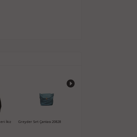
ri İkiz
Greyder Sırt Çantası 20828
Christian Dior Tabanca Kol Çantası -
A
Klasiğe Yazılı
Ç