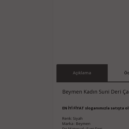
Açıklama
Öd
Beymen Kadın Suni Deri Ça
EN İYİ FİYAT sloganımızla satışta ol
Renk: Siyah
Marka : Beymen
Dış Materyal : Suni Deri