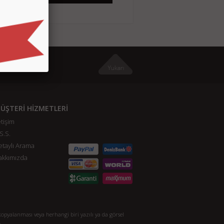
ÜŞTERİ HİZMETLERİ
etişim
S.S.
taylı Arama
akkımızda
opyalanması veya herhangi biri yazılı ya da görsel
.