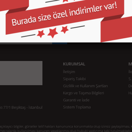
KURUMSAL
M
İletişim
İl
Sipariş Takibi
S.
Gizlilik ve Kullanım Şartları
De
Kargo ve Taşıma Bilgileri
H
Garanti ve İade
Sistem Toplama
77/1 Beşiktaş - İstanbul
klayıcı bilgiler, görseller telif hakları kanununca korunmakta olup izinsiz paylaşılması, k
mecralarda kullanılması kanunen yasaklanmış olup hukuki yaptırıma tabi tutulmaktadır