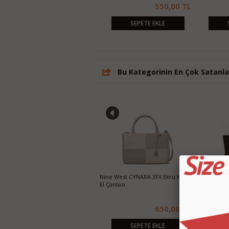
550,00 TL
550,00 TL
SEPETE EKLE
SEPETE EKLE
Bu Kategorinin En Çok Satanla
Christian Dior Tabanca Kol Çantası -
Nine West CYNARA 3FX Ekru Kadın
Louis Vuitt
Klasiğe Yazılı
El Çantası
Büyük Çant
220,00 TL
650,00 TL
SEPETE EKLE
SEPETE EKLE