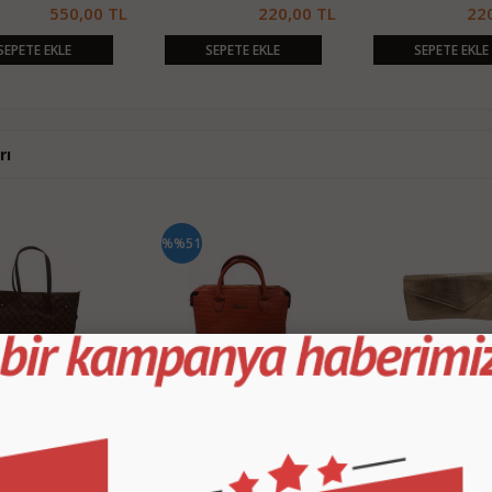
550,00 TL
220,00 TL
22
SEPETE EKLE
SEPETE EKLE
SEPETE EKLE
rı
%%51
on Kadın Suni Deri
Ramoni RMN200 Kadın Omuz
AVON Altın Rengi Makya
a
Çantası
Çantası
160,00 TL
220,00 TL
2
450,00 TL
SEPETE EKLE
SEPETE EKLE
SEPETE EKLE