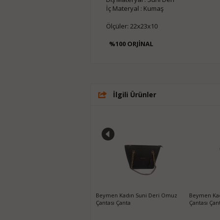
İç Materyal : Kumaş
Ölçüler: 22x23x10
%100 ORJİNAL
İlgili Ürünler
Nine West Siyah Kadın Mini El
Beymen Kadın Suni Deri Omuz
Beymen Kad
Çantası
Çantası Çanta
Çantası Çan