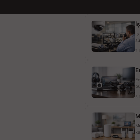
İ
İş
sü
7 
E
En
bü
5 
M
Me
ka