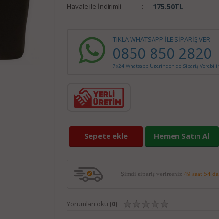
Havale ile İndirimli
:
175.50
TL
TIKLA WHATSAPP İLE SİPARİŞ VER
0850 850 2820
7x24 Whatsapp Üzerinden de Sipariş Verebilir
Sepete ekle
Hemen Satın Al
Şimdi sipariş verirseniz
49 saat 54 d
Yorumları oku
(0)