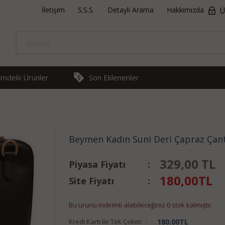
İletişim
S.S.S.
Detaylı Arama
Hakkımızda
Ü
rimdeki Ürünler
Son Eklenenler
Beymen Kadın Suni Deri Çapraz Çan
329,00 TL
Piyasa Fiyatı
:
180,00
TL
Site Fiyatı
:
Bu ürünü indirimli alabileceğiniz 0 stok kalmıştır.
Kredi Kartı ile Tek Çekim
:
180.00
TL