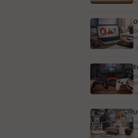
3 
O
Of
ed
1 
E
En
bü
30
U
Uy
ev