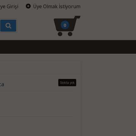
ye Girişi
Üye Olmak İstiyorum
0
ta
Stokta yok