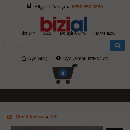
Bilgi ve Danışma
0850 850 2820
İletişim
S.S.S.
Detaylı Arama
Hakkımızda
Üye Girişi
Üye Olmak İstiyorum
0
Film & Konser
»
DVD