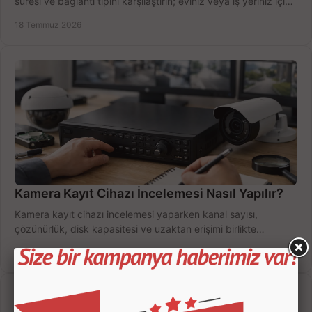
süresi ve bağlantı tipini karşılaştırın; eviniz veya iş yeriniz için
doğru sistemi hemen seçin.
18 Temmuz 2026
Kamera Kayıt Cihazı İncelemesi Nasıl Yapılır?
Kamera kayıt cihazı incelemesi yaparken kanal sayısı,
çözünürlük, disk kapasitesi ve uzaktan erişimi birlikte
değerlendirin; bütçenizi doğru yönetin.
16 Temmuz 2026