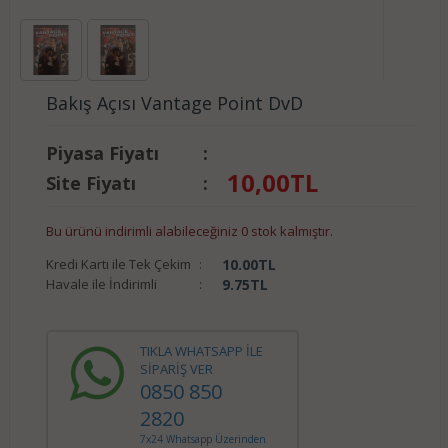
Bakış Açısı Vantage Point DvD
Piyasa Fiyatı
:
10,00
TL
Site Fiyatı
:
Bu ürünü indirimli alabileceğiniz 0 stok kalmıştır.
Kredi Kartı ile Tek Çekim
:
10.00
TL
Havale ile İndirimli
:
9.75
TL
TIKLA WHATSAPP İLE
SİPARİŞ VER
0850 850
2820
7x24 Whatsapp Üzerinden