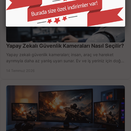
Yapay Zekalı Güvenlik Kameraları Nasıl Seçilir?
Yapay zekalı güvenlik kameraları; insan, araç ve hareket
ayrımıyla daha az yanlış uyarı sunar. Ev ve iş yeriniz için doğru
modeli, fiyatı karşılaştırın.
14 Temmuz 2026