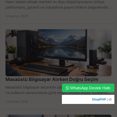
Hazır sistem almak mantıklı mı diye düşünüyorsanız bütçe,
performans, garanti ve yükseltme payını birlikte değerlendirin,
doğru seçin.
4 Haziran 2026
Masaüstü Bilgisayar Alırken Doğru Seçim
Masaüstü bilgisayar seçerken işlemci, RAM, SSD, ekran kartı
WhatsApp Destek Hattı
ve kullanım senaryosuna göre doğru modeli bulun, bütçenizi
boşa harcamayın.
ShopPHP
| v5
2 Haziran 2026