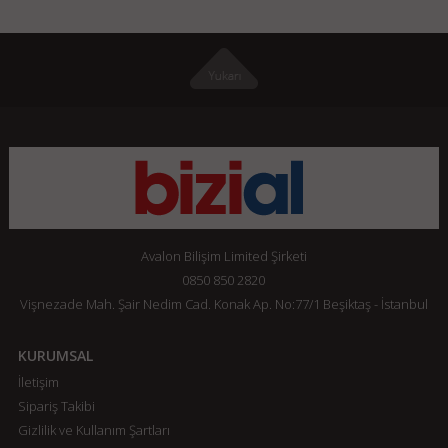
Avalon Bilişim Limited Şirketi
0850 850 2820
Vişnezade Mah. Şair Nedim Cad. Konak Ap. No:77/1 Beşiktaş - İstanbul
KURUMSAL
İletişim
Sipariş Takibi
Gizlilik ve Kullanım Şartları