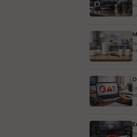
bü
5 
M
Me
ka
3 
O
Of
ed
1 
E
En