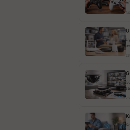
bü
30
U
Uy
ev
28
G
Gü
sa
26
K
Ka