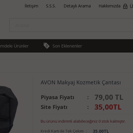
İletişim
S.S.S.
Detaylı Arama
Hakkımızda
Ü
rimdeki Ürünler
Son Eklenenler
AVON Makyaj Kozmetik Çantası
79,00 TL
Piyasa Fiyatı
:
35,00
TL
Site Fiyatı
:
Bu ürünü indirimli alabileceğiniz 0 stok kalmıştır.
Kredi Kartı ile Tek Çekim
:
35.00
TL