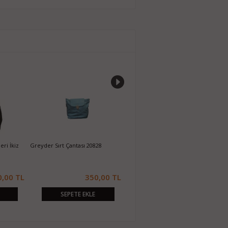
ri İkiz
Greyder Sırt Çantası 20828
Christian Dior Tabanca Kol Çantası -
A
Klasiğe Yazılı
Ç
0,00 TL
350,00 TL
220,00 TL
SEPETE EKLE
SEPETE EKLE