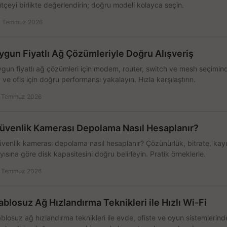
tçeyi birlikte değerlendirin; doğru modeli kolayca seçin.
 Temmuz 2026
ygun Fiyatlı Ağ Çözümleriyle Doğru Alışveriş
gun fiyatlı ağ çözümleri için modem, router, switch ve mesh seçimin
 ve ofis için doğru performansı yakalayın. Hızla karşılaştırın.
 Temmuz 2026
üvenlik Kamerası Depolama Nasıl Hesaplanır?
venlik kamerası depolama nasıl hesaplanır? Çözünürlük, bitrate, kay
yısına göre disk kapasitesini doğru belirleyin. Pratik örneklerle.
 Temmuz 2026
ablosuz Ağ Hızlandırma Teknikleri ile Hızlı Wi-Fi
blosuz ağ hızlandırma teknikleri ile evde, ofiste ve oyun sistemlerinde