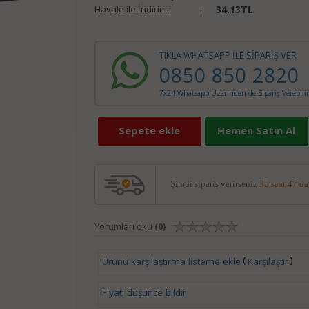
Havale ile İndirimli
:
34.13
TL
TIKLA WHATSAPP İLE SİPARİŞ VER
0850 850 2820
7x24 Whatsapp Üzerinden de Sipariş Verebilir
Sepete ekle
Hemen Satın Al
Şimdi sipariş verirseniz
35 saat 47 d
Yorumları oku
(0)
(
)
Ürünü karşılaştırma listeme ekle
Karşılaştır
Fiyatı düşünce bildir