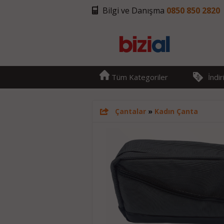
Bilgi ve Danışma
0850 850 2820
Tüm Kategoriler
İndi
Çantalar
»
Kadın Çanta