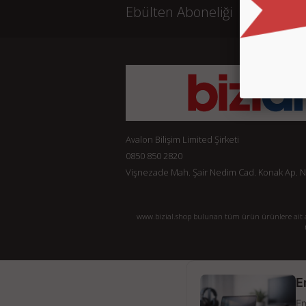
Ebülten Aboneliği
Avalon Bilişim Limited Şirketi
0850 850 2820
Vişnezade Mah. Şair Nedim Cad. Konak Ap. No:
www.bizial.shop bulunan tüm ürün ürünlere ait açı
E
En