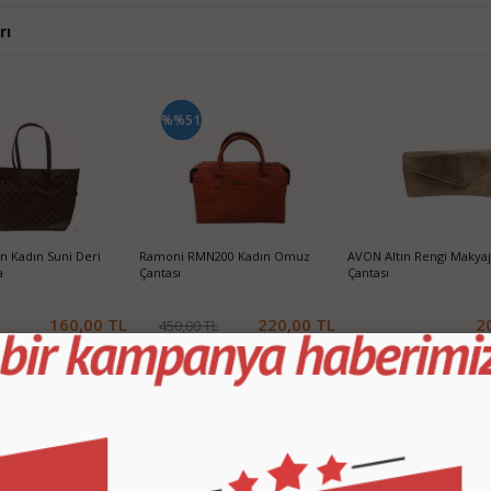
rı
%%51
on Kadın Suni Deri
Ramoni RMN200 Kadın Omuz
AVON Altın Rengi Makya
a
Çantası
Çantası
160,00 TL
220,00 TL
2
450,00 TL
SEPETE EKLE
SEPETE EKLE
SEPETE EKLE