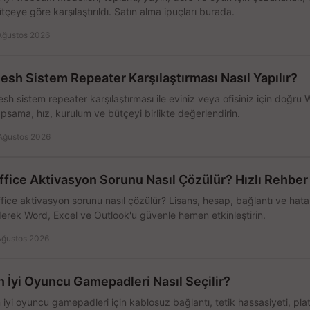
tçeye göre karşılaştırıldı. Satın alma ipuçları burada.
Ağustos 2026
esh Sistem Repeater Karşılaştırması Nasıl Yapılır?
sh sistem repeater karşılaştırması ile eviniz veya ofisiniz için doğru
psama, hız, kurulum ve bütçeyi birlikte değerlendirin.
Ağustos 2026
ffice Aktivasyon Sorunu Nasıl Çözülür? Hızlı Rehber
fice aktivasyon sorunu nasıl çözülür? Lisans, hesap, bağlantı ve hata 
erek Word, Excel ve Outlook'u güvenle hemen etkinleştirin.
Ağustos 2026
n İyi Oyuncu Gamepadleri Nasıl Seçilir?
 iyi oyuncu gamepadleri için kablosuz bağlantı, tetik hassasiyeti, pl