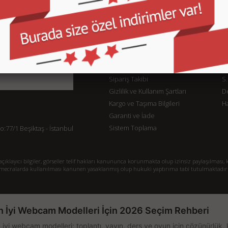
KURUMSAL
M
İletişim
İl
Sipariş Takibi
S.
Gizlilik ve Kullanım Şartları
De
Kargo ve Taşıma Bilgileri
H
Garanti ve İade
Sistem Toplama
77/1 Beşiktaş - İstanbul
klayıcı bilgiler, görseller telif hakları kanununca korunmakta olup izinsiz paylaşılması, k
mecralarda kullanılması kanunen yasaklanmış olup hukuki yaptırıma tabi tutulmaktadır
n İyi Webcam Modelleri İçin 2026 Seçim Rehberi
 iyi webcam modelleri; toplantı, yayın, ders ve oyun için çözünürlük, 