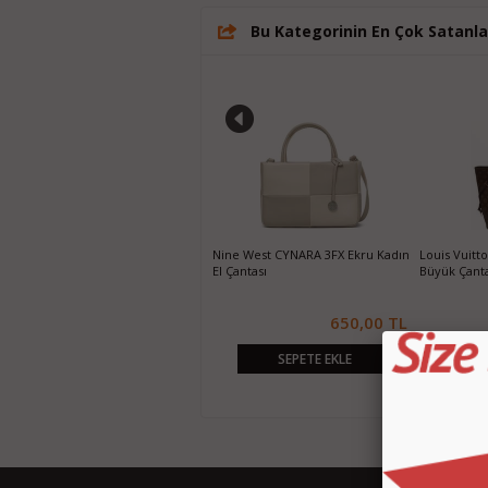
Bu Kategorinin En Çok Satanla
Christian Dior Tabanca Kol Çantası -
Nine West CYNARA 3FX Ekru Kadın
Louis Vuitt
Klasiğe Yazılı
El Çantası
Büyük Çant
220,00 TL
650,00 TL
SEPETE EKLE
SEPETE EKLE