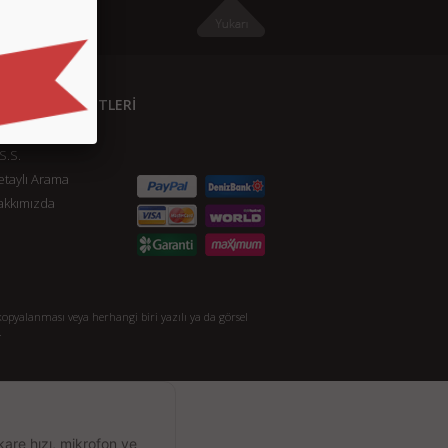
ÜŞTERİ HİZMETLERİ
etişim
S.S.
taylı Arama
akkımızda
opyalanması veya herhangi biri yazılı ya da görsel
.
kare hızı, mikrofon ve