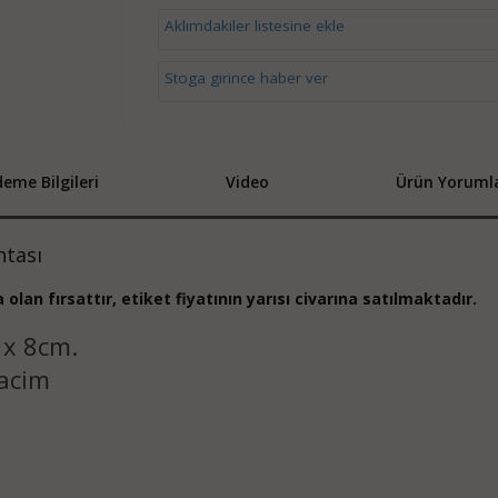
Aklımdakiler listesine ekle
Stoga girince haber ver
eme Bilgileri
Video
Ürün Yorumla
tası
olan fırsattır, etiket fiyatının yarısı civarına satılmaktadır.
 x 8cm.
hacim