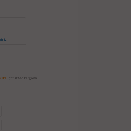
siniz.
akika
içerisinde kargoda.