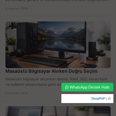
doğru seçin.
4 Haziran 2026
Masaüstü Bilgisayar Alırken Doğru Seçim
Masaüstü bilgisayar seçerken işlemci, RAM, SSD, ekran kartı
ve kullanım senaryosuna göre doğru modeli bulun, bütçenizi
WhatsApp Destek Hattı
boşa harcamayın.
2 Haziran 2026
ShopPHP
| v5