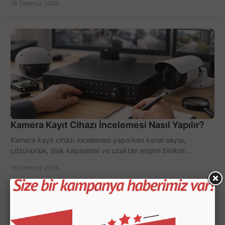
18 Temmuz 2026
Kamera Kayıt Cihazı İncelemesi Nasıl Yapılır?
Kamera kayıt cihazı incelemesi yaparken kanal sayısı,
çözünürlük, disk kapasitesi ve uzaktan erişimi birlikte
değerlendirin; bütçenizi doğru yönetin.
16 Temmuz 2026