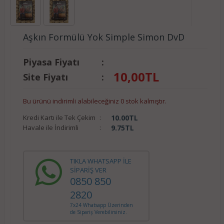
Aşkın Formülü Yok Simple Simon DvD
Piyasa Fiyatı
:
10,00
TL
Site Fiyatı
:
Bu ürünü indirimli alabileceğiniz 0 stok kalmıştır.
Kredi Kartı ile Tek Çekim
:
10.00
TL
Havale ile İndirimli
:
9.75
TL
TIKLA WHATSAPP İLE
SİPARİŞ VER
0850 850
2820
7x24 Whatsapp Üzerinden
de Sipariş Verebilirsiniz.