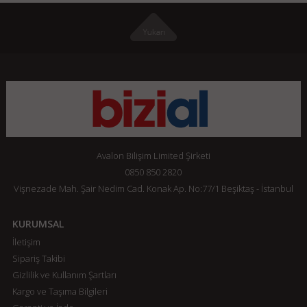
Avalon Bilişim Limited Şirketi
0850 850 2820
Vişnezade Mah. Şair Nedim Cad. Konak Ap. No:77/1 Beşiktaş - İstanbul
KURUMSAL
İletişim
Sipariş Takibi
Gizlilik ve Kullanım Şartları
Kargo ve Taşıma Bilgileri