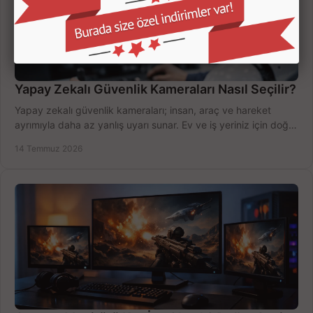
Yapay Zekalı Güvenlik Kameraları Nasıl Seçilir?
Yapay zekalı güvenlik kameraları; insan, araç ve hareket
ayrımıyla daha az yanlış uyarı sunar. Ev ve iş yeriniz için doğru
modeli, fiyatı karşılaştırın.
14 Temmuz 2026