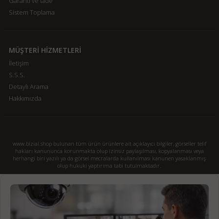
Garanti ve İade
Sistem Toplama
MÜŞTERİ HİZMETLERİ
İletişim
S.S.S.
Detaylı Arama
Hakkımızda
www.bizial.shop bulunan tüm ürün ürünlere ait açıklayıcı bilgiler, görseller telif
hakları kanununca korunmakta olup izinsiz paylaşılması, kopyalanması veya
herhangi biri yazılı ya da görsel mecralarda kullanılması kanunen yasaklanmış
olup hukuki yaptırıma tabi tutulmaktadır.