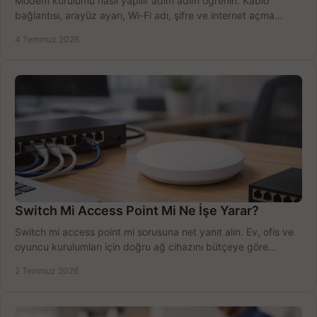
Modem kurulumu nasıl yapılır adım adım öğrenin. Kablo
bağlantısı, arayüz ayarı, Wi-Fi adı, şifre ve internet açma
sürecini hızlıca tamamlayın.
4 Temmuz 2026
Switch Mi Access Point Mi Ne İşe Yarar?
Switch mi access point mi sorusuna net yanıt alın. Ev, ofis ve
oyuncu kurulumları için doğru ağ cihazını bütçeye göre
seçmenin yolu burada.
2 Temmuz 2026