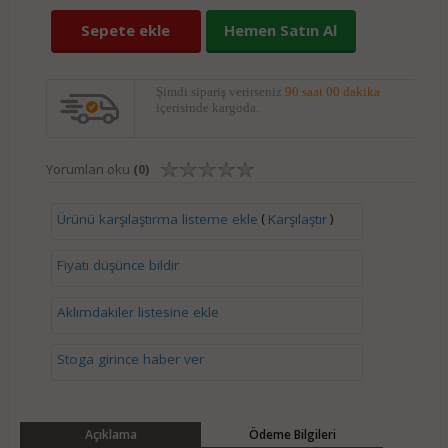
Sepete ekle
Hemen Satın Al
Şimdi sipariş verirseniz
90 saat 00 dakika
içerisinde kargoda.
Yorumları oku
(0)
(
)
Ürünü karşılaştırma listeme ekle
Karşılaştır
Fiyatı düşünce bildir
Aklımdakiler listesine ekle
Stoga girince haber ver
Açıklama
Ödeme Bilgileri