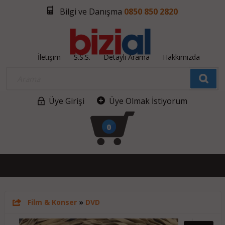
Bilgi ve Danışma
0850 850 2820
İletişim
S.S.S.
Detaylı Arama
Hakkımızda
Üye Girişi
Üye Olmak İstiyorum
0
Film & Konser
»
DVD