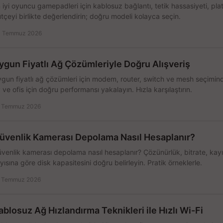
 iyi oyuncu gamepadleri için kablosuz bağlantı, tetik hassasiyeti, pl
tçeyi birlikte değerlendirin; doğru modeli kolayca seçin.
 Temmuz 2026
ygun Fiyatlı Ağ Çözümleriyle Doğru Alışveriş
gun fiyatlı ağ çözümleri için modem, router, switch ve mesh seçimin
 ve ofis için doğru performansı yakalayın. Hızla karşılaştırın.
 Temmuz 2026
üvenlik Kamerası Depolama Nasıl Hesaplanır?
venlik kamerası depolama nasıl hesaplanır? Çözünürlük, bitrate, kay
yısına göre disk kapasitesini doğru belirleyin. Pratik örneklerle.
 Temmuz 2026
ablosuz Ağ Hızlandırma Teknikleri ile Hızlı Wi-Fi