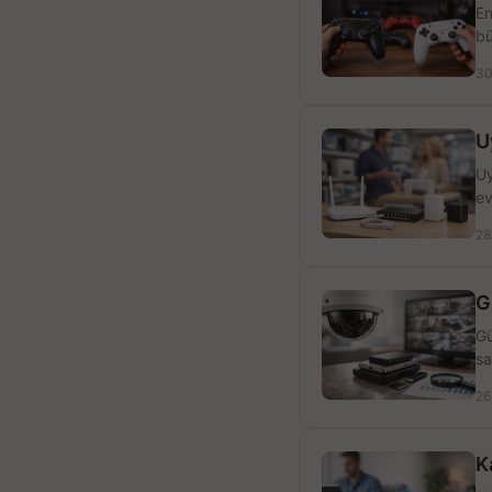
En
bü
30
U
Uy
ev
28
G
Gü
sa
26
K