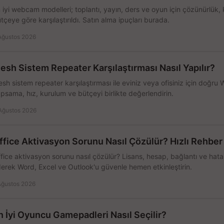
 iyi webcam modelleri; toplantı, yayın, ders ve oyun için çözünürlük, 
tçeye göre karşılaştırıldı. Satın alma ipuçları burada.
Ağustos 2026
esh Sistem Repeater Karşılaştırması Nasıl Yapılır?
sh sistem repeater karşılaştırması ile eviniz veya ofisiniz için doğru
psama, hız, kurulum ve bütçeyi birlikte değerlendirin.
Ağustos 2026
ffice Aktivasyon Sorunu Nasıl Çözülür? Hızlı Rehber
fice aktivasyon sorunu nasıl çözülür? Lisans, hesap, bağlantı ve hata 
erek Word, Excel ve Outlook'u güvenle hemen etkinleştirin.
Ağustos 2026
n İyi Oyuncu Gamepadleri Nasıl Seçilir?