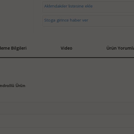
Aklımdakiler listesine ekle
Stoga girince haber ver
eme Bilgileri
Video
Ürün Yorumla
androllü Ürün