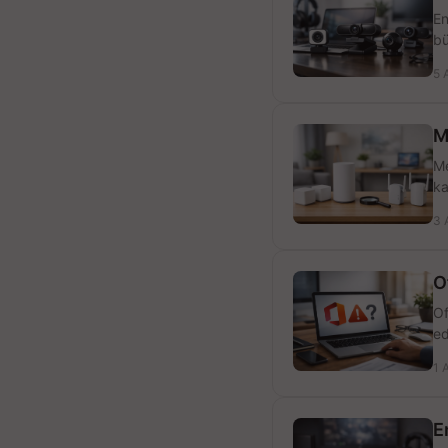
En
bü
5 
M
Me
ka
3 
O
Of
ed
1 
E