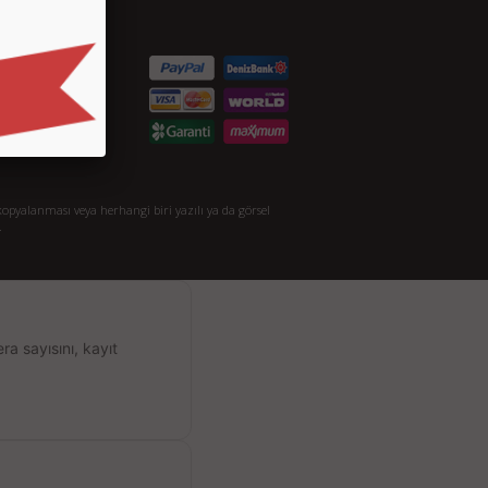
etişim
S.S.
taylı Arama
akkımızda
opyalanması veya herhangi biri yazılı ya da görsel
.
a sayısını, kayıt