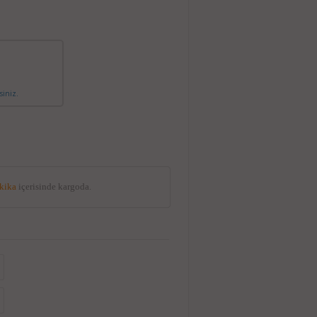
siniz.
akika
içerisinde kargoda.