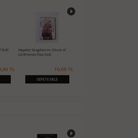
? DvD
Hayalet Sevgililerim Ghost of
Koruyucu Machine Gun Preacher
P
Girlfriends Past DvD
DvD
0,00 TL
10,00 TL
10,00 TL
SEPETE EKLE
SEPETE EKLE