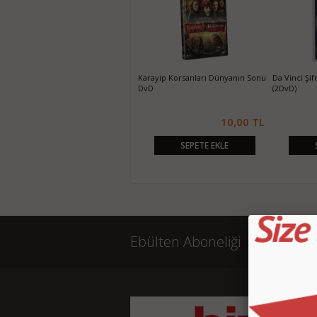
Günah Şehri Sin City DvD
Karayip Korsanları Dünyanın Sonu
Da Vinci Şi
DvD
(2DvD)
10,00 TL
10,00 TL
SEPETE EKLE
SEPETE EKLE
Ebülten Aboneliği