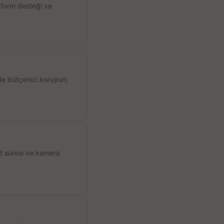
atform desteği ve
de bütçenizi koruyun;
ıt süresi ve kamera