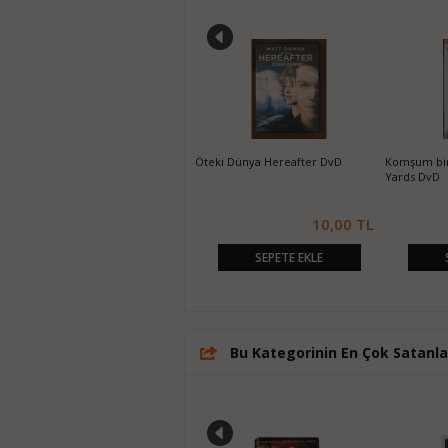
Paris'te 2 Gün Two Days in Paris
Öteki Dünya Hereafter DvD
Komşum bir
DvD
Yards DvD
10,00 TL
10,00 TL
SEPETE EKLE
SEPETE EKLE
Bu Kategorinin En Çok Satanla