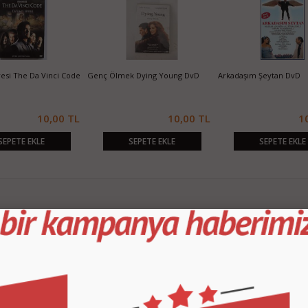
fresi The Da Vinci Code
Genç Ölmek Dying Young DvD
Arkadaşım Şeytan DvD
10,00 TL
10,00 TL
1
SEPETE EKLE
SEPETE EKLE
SEPETE EKLE
KURUMSAL
M