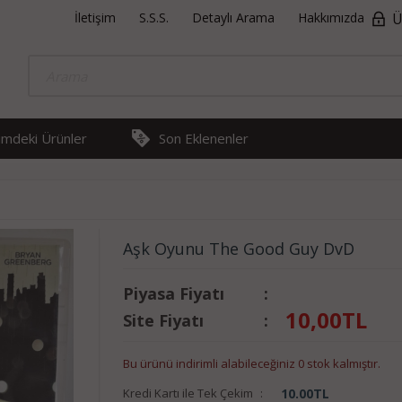
İletişim
S.S.S.
Detaylı Arama
Hakkımızda
Ü
rimdeki Ürünler
Son Eklenenler
Aşk Oyunu The Good Guy DvD
Piyasa Fiyatı
:
10,00
TL
Site Fiyatı
:
Bu ürünü indirimli alabileceğiniz 0 stok kalmıştır.
Kredi Kartı ile Tek Çekim
:
10.00
TL