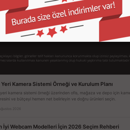
İletişim
İl
Sipariş Takibi
S.
Gizlilik ve Kullanım Şartları
De
Kargo ve Taşıma Bilgileri
H
Garanti ve İade
Sistem Toplama
77/1 Beşiktaş - İstanbul
klayıcı bilgiler, görseller telif hakları kanununca korunmakta olup izinsiz paylaşılması, k
mecralarda kullanılması kanunen yasaklanmış olup hukuki yaptırıma tabi tutulmaktadır
ş Yeri Kamera Sistemi Örneği ve Kurulum Planı
 yeri kamera sistemi örneği üzerinden ofis, mağaza ve depo için kamer
resini ve bütçeyi hemen net belirleyin ve doğru ürünleri seçin.
Ağustos 2026
n İyi Webcam Modelleri İçin 2026 Seçim Rehberi