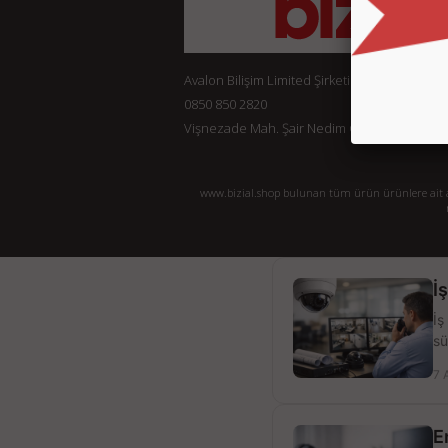
Avalon Bilişim Limited Şirketi
0850 850 2820
Vişnezade Mah. Şair Nedim Cad. Konak Ap. No:
www.bizial.shop bulunan tüm ürün ürünlere ait açı
İ
İş
sü
7 
E