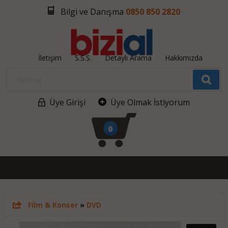
Bilgi ve Danışma
0850 850 2820
İletişim
S.S.S.
Detaylı Arama
Hakkımızda
Üye Girişi
Üye Olmak İstiyorum
0
Film & Konser
»
DVD