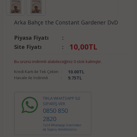
Arka Bahçe the Constant Gardener DvD
Piyasa Fiyatı
:
10,00
TL
Site Fiyatı
:
Bu ürünü indirimli alabileceğiniz 0 stok kalmıştır.
Kredi Kartı ile Tek Çekim
:
10.00
TL
Havale ile İndirimli
:
9.75
TL
TIKLA WHATSAPP İLE
SİPARİŞ VER
0850 850
2820
7x24 Whatsapp Üzerinden
de Sipariş Verebilirsiniz.