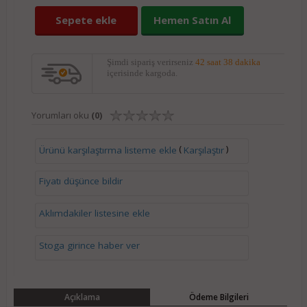
Sepete ekle
Hemen Satın Al
Şimdi sipariş verirseniz
42 saat 38 dakika
içerisinde kargoda.
Yorumları oku
(0)
(
)
Ürünü karşılaştırma listeme ekle
Karşılaştır
Fiyatı düşünce bildir
Aklımdakiler listesine ekle
Stoga girince haber ver
Açıklama
Ödeme Bilgileri