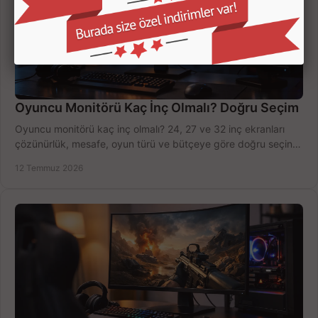
Oyuncu Monitörü Kaç İnç Olmalı? Doğru Seçim
Oyuncu monitörü kaç inç olmalı? 24, 27 ve 32 inç ekranları
çözünürlük, mesafe, oyun türü ve bütçeye göre doğru seçin,
fırsatları değerlendirin, inceleyin.
12 Temmuz 2026