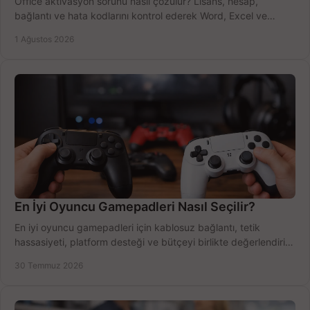
Office aktivasyon sorunu nasıl çözülür? Lisans, hesap,
bağlantı ve hata kodlarını kontrol ederek Word, Excel ve
Outlook'u güvenle hemen etkinleştirin.
1 Ağustos 2026
En İyi Oyuncu Gamepadleri Nasıl Seçilir?
En iyi oyuncu gamepadleri için kablosuz bağlantı, tetik
hassasiyeti, platform desteği ve bütçeyi birlikte değerlendirin;
doğru modeli kolayca seçin.
30 Temmuz 2026