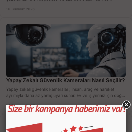
değerlendirin; bütçenizi doğru yönetin.
16 Temmuz 2026
Yapay Zekalı Güvenlik Kameraları Nasıl Seçilir?
Yapay zekalı güvenlik kameraları; insan, araç ve hareket
ayrımıyla daha az yanlış uyarı sunar. Ev ve iş yeriniz için doğru
modeli, fiyatı karşılaştırın.
14 Temmuz 2026