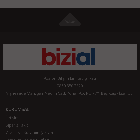
Avalon Bilişim Limited Şirketi
0850 850 2820
Vişnezade Mah. Şair Nedim Cad. Konak Ap. No:77/1 Beşiktaş - İstanbul
KURUMSAL
İletişim
Sipariş Takibi
Gizlilik ve Kullanım Şartları