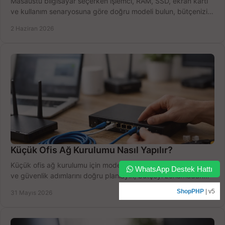
Masaüstü bilgisayar seçerken işlemci, RAM, SSD, ekran kartı
ve kullanım senaryosuna göre doğru modeli bulun, bütçenizi
boşa harcamayın.
2 Haziran 2026
Küçük Ofis Ağ Kurulumu Nasıl Yapılır?
Küçük ofis ağ kurulumu için modem, router, switch, kablolama
WhatsApp Destek Hattı
ve güvenlik adımlarını doğru planlayın, bütçeyi zorlamadan
verim alın.
ShopPHP
| v5
31 Mayıs 2026