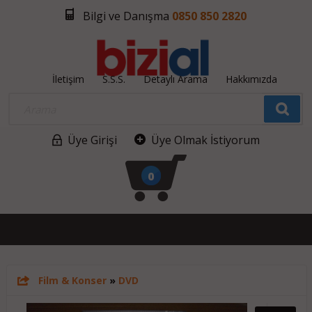
Bilgi ve Danışma
0850 850 2820
İletişim
S.S.S.
Detaylı Arama
Hakkımızda
Üye Girişi
Üye Olmak İstiyorum
0
Film & Konser
»
DVD