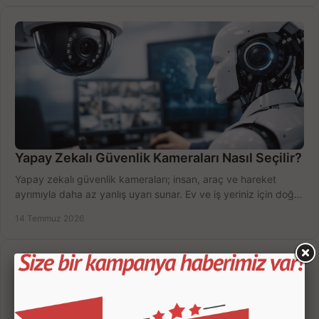
Yapay Zekalı Güvenlik Kameraları Nasıl Seçilir?
Yapay zekalı güvenlik kameraları; insan, araç ve hareket
ayrımıyla daha az yanlış uyarı sunar. Ev ve iş yeriniz için doğru
modeli, fiyatı karşılaştırın.
14 Temmuz 2026