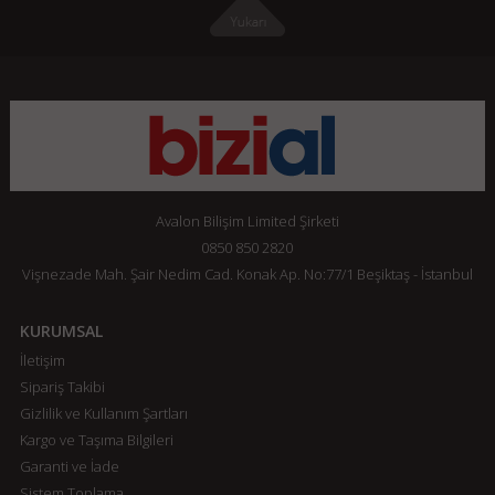
Avalon Bilişim Limited Şirketi
0850 850 2820
Vişnezade Mah. Şair Nedim Cad. Konak Ap. No:77/1 Beşiktaş - İstanbul
KURUMSAL
İletişim
Sipariş Takibi
Gizlilik ve Kullanım Şartları
Kargo ve Taşıma Bilgileri
Garanti ve İade
Sistem Toplama