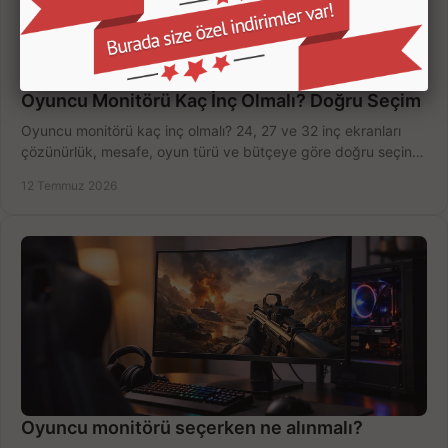
Oyuncu Monitörü Kaç İnç Olmalı? Doğru Seçim
Oyuncu monitörü kaç inç olmalı? 24, 27 ve 32 inç ekranları
çözünürlük, mesafe, oyun türü ve bütçeye göre doğru seçin,
fırsatları değerlendirin, inceleyin.
12 Temmuz 2026
Oyuncu monitörü seçerken ne alınmalı?