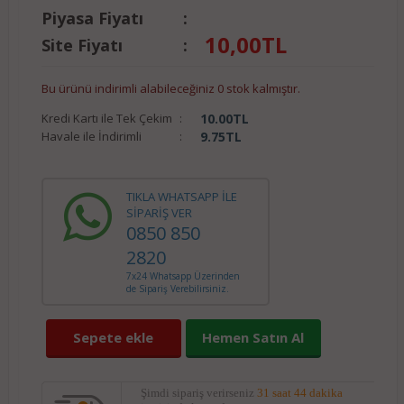
Piyasa Fiyatı
:
10,00
TL
Site Fiyatı
:
Bu ürünü indirimli alabileceğiniz 0 stok kalmıştır.
Kredi Kartı ile Tek Çekim
:
10.00
TL
Havale ile İndirimli
:
9.75
TL
TIKLA WHATSAPP İLE
SİPARİŞ VER
0850 850
2820
7x24 Whatsapp Üzerinden
de Sipariş Verebilirsiniz.
Sepete ekle
Hemen Satın Al
Şimdi sipariş verirseniz
31 saat 44 dakika