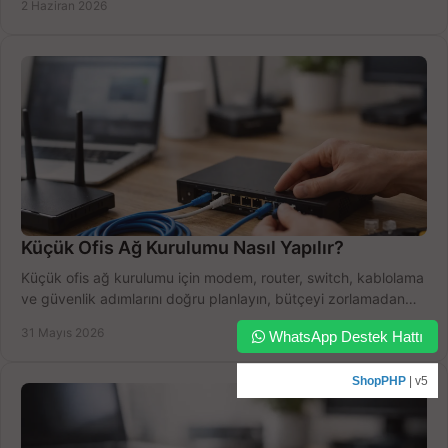
2 Haziran 2026
Küçük Ofis Ağ Kurulumu Nasıl Yapılır?
Küçük ofis ağ kurulumu için modem, router, switch, kablolama
ve güvenlik adımlarını doğru planlayın, bütçeyi zorlamadan
verim alın.
31 Mayıs 2026
WhatsApp Destek Hattı
ShopPHP
| v5