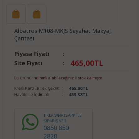
Albatros M108-MKJS Seyahat Makyaj
Çantası
Piyasa Fiyatı
:
465,00
TL
Site Fiyatı
:
Bu ürünü indirimli alabileceğiniz 0 stok kalmıştır.
Kredi Kartı ile Tek Çekim
:
465.00
TL
Havale ile İndirimli
:
453.38
TL
TIKLA WHATSAPP İLE
SİPARİŞ VER
0850 850
2820