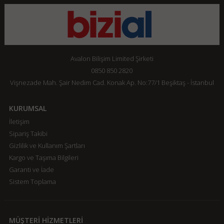
Avalon Bilişim Limited Şirketi
0850 850 2820
Vişnezade Mah. Şair Nedim Cad. Konak Ap. No:77/1 Beşiktaş - İstanbul
KURUMSAL
İletişim
Sipariş Takibi
Gizlilik ve Kullanım Şartları
Kargo ve Taşıma Bilgileri
Garanti ve İade
Sistem Toplama
MÜŞTERİ HİZMETLERİ