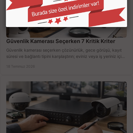
Güvenlik Kamerası Seçerken 7 Kritik Kriter
Güvenlik kamerası seçerken çözünürlük, gece görüşü, kayıt
süresi ve bağlantı tipini karşılaştırın; eviniz veya iş yeriniz için
doğru sistemi hemen seçin.
18 Temmuz 2026