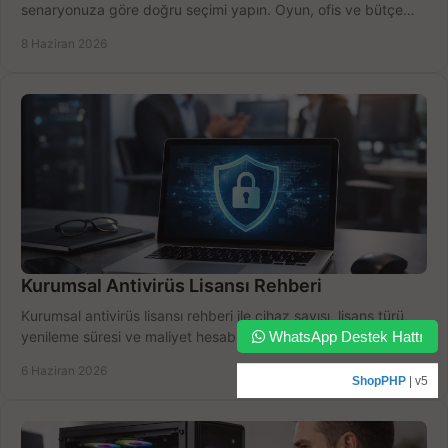
senaryonuza göre doğru seçimi yapın. Oyun, ofis ve bütçe
için net karşılaştırma.
8 Haziran 2026
Kurumsal Antivirüs Lisansı Rehberi
Kurumsal antivirüs lisansı rehberi ile cihaz sayısı, lisans türü,
WhatsApp Destek Hattı
yenileme süresi ve maliyet hesabını netleştirip doğru seçimi
yapın.
6 Haziran 2026
ShopPHP
| v5