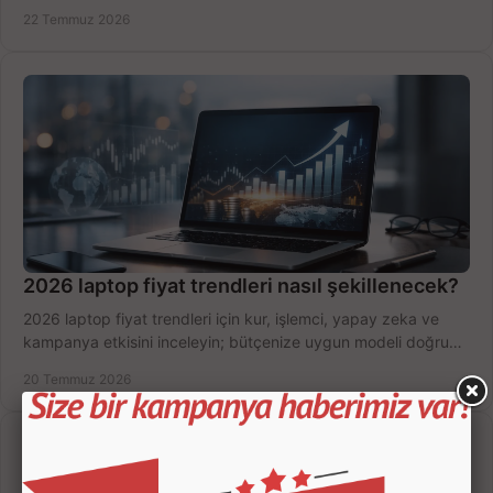
hızlıca seçin ve satın alın.
22 Temmuz 2026
2026 laptop fiyat trendleri nasıl şekillenecek?
2026 laptop fiyat trendleri için kur, işlemci, yapay zeka ve
kampanya etkisini inceleyin; bütçenize uygun modeli doğru
zamanda seçmenin yollarını görün.
20 Temmuz 2026