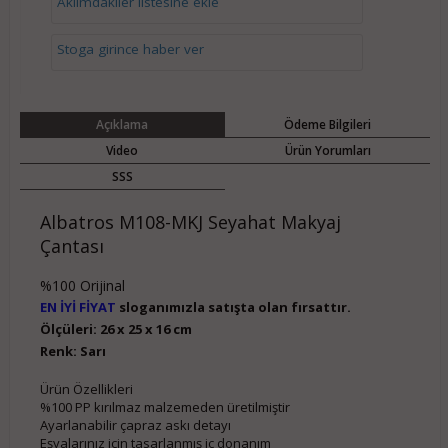
Aklımdakiler listesine ekle
Stoga girince haber ver
Açıklama
Ödeme Bilgileri
Video
Ürün Yorumları
SSS
Albatros M108-MKJ Seyahat Makyaj
Çantası
%100 Orijinal
EN İYİ FİYAT
sloganımızla satışta olan fırsattır.
Ölçüleri: 26 x 25 x 16 cm
Renk: Sarı
Ürün Özellikleri
%100 PP kırılmaz malzemeden üretilmiştir
Ayarlanabilir çapraz askı detayı
Eşyalarınız için tasarlanmış iç donanım