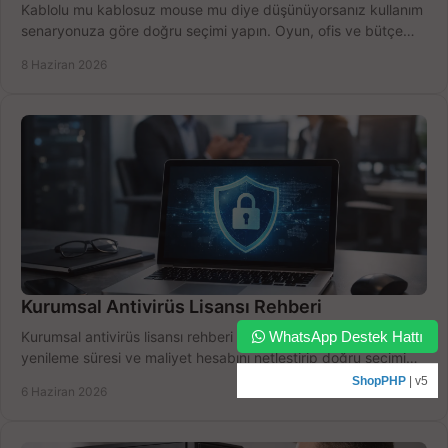
Kablolu mu kablosuz mouse mu diye düşünüyorsanız kullanım
senaryonuza göre doğru seçimi yapın. Oyun, ofis ve bütçe
için net karşılaştırma.
8 Haziran 2026
Kurumsal Antivirüs Lisansı Rehberi
WhatsApp Destek Hattı
Kurumsal antivirüs lisansı rehberi ile cihaz sayısı, lisans türü,
yenileme süresi ve maliyet hesabını netleştirip doğru seçimi
yapın.
ShopPHP
| v5
6 Haziran 2026