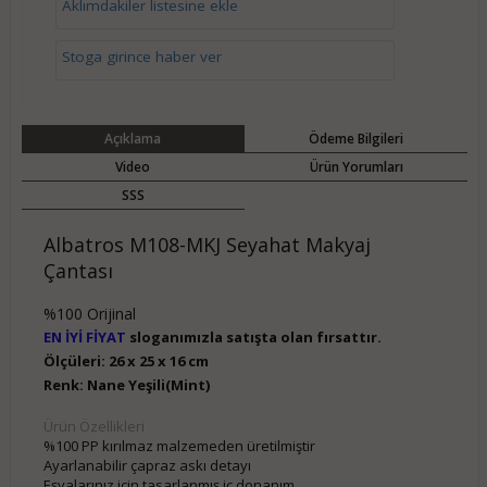
Aklımdakiler listesine ekle
Stoga girince haber ver
Açıklama
Ödeme Bilgileri
Video
Ürün Yorumları
SSS
Albatros M108-MKJ Seyahat Makyaj
Çantası
%100 Orijinal
EN İYİ FİYAT
sloganımızla satışta olan fırsattır.
Ölçüleri: 26 x 25 x 16 cm
Renk: Nane Yeşili(Mint)
Ürün Özellikleri
%100 PP kırılmaz malzemeden üretilmiştir
Ayarlanabilir çapraz askı detayı
Eşyalarınız için tasarlanmış iç donanım