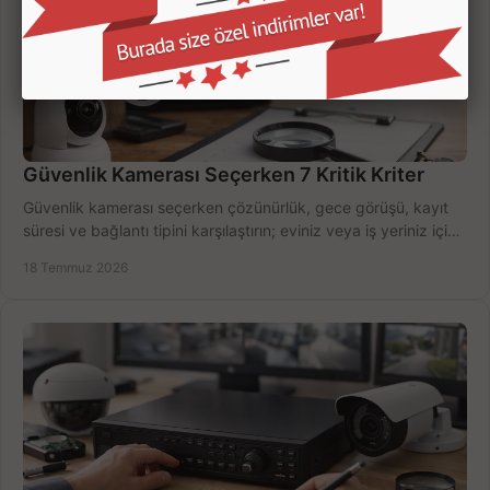
Güvenlik Kamerası Seçerken 7 Kritik Kriter
Güvenlik kamerası seçerken çözünürlük, gece görüşü, kayıt
süresi ve bağlantı tipini karşılaştırın; eviniz veya iş yeriniz için
doğru sistemi hemen seçin.
18 Temmuz 2026