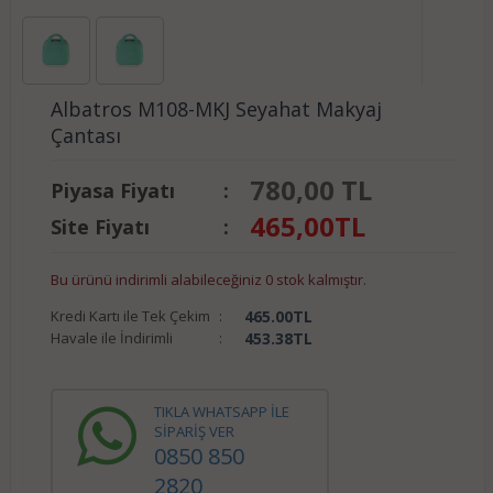
Albatros M108-MKJ Seyahat Makyaj
Çantası
780,00 TL
Piyasa Fiyatı
:
465,00
TL
Site Fiyatı
:
Bu ürünü indirimli alabileceğiniz 0 stok kalmıştır.
Kredi Kartı ile Tek Çekim
:
465.00
TL
Havale ile İndirimli
:
453.38
TL
TIKLA WHATSAPP İLE
SİPARİŞ VER
0850 850
2820