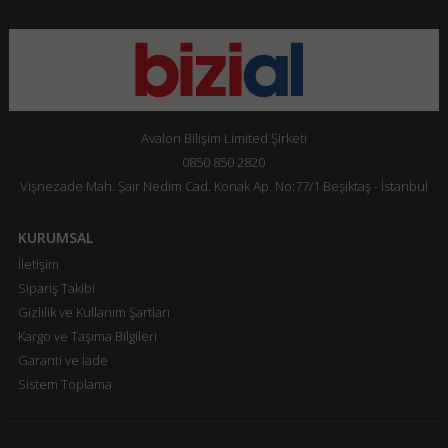
Avalon Bilişim Limited Şirketi
0850 850 2820
Vişnezade Mah. Şair Nedim Cad. Konak Ap. No:77/1 Beşiktaş - İstanbul
KURUMSAL
İletişim
Sipariş Takibi
Gizlilik ve Kullanım Şartları
Kargo ve Taşıma Bilgileri
Garanti ve İade
Sistem Toplama