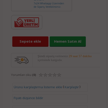
7x24 Whatsapp Üzerinden
de Sipariş Verebilirsiniz.
Sepete ekle
Hemen Satın Al
Şimdi sipariş verirseniz
29 saat 57 dakika
içerisinde kargoda.
Yorumları oku
(0)
(
)
Ürünü karşılaştırma listeme ekle
Karşılaştır
Fiyatı düşünce bildir