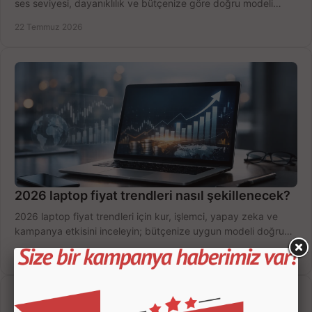
ses seviyesi, dayanıklılık ve bütçenize göre doğru modeli
hızlıca seçin ve satın alın.
22 Temmuz 2026
2026 laptop fiyat trendleri nasıl şekillenecek?
2026 laptop fiyat trendleri için kur, işlemci, yapay zeka ve
kampanya etkisini inceleyin; bütçenize uygun modeli doğru
zamanda seçmenin yollarını görün.
20 Temmuz 2026