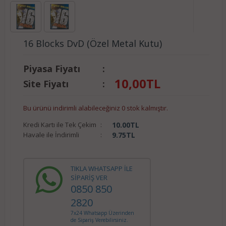
16 Blocks DvD (Özel Metal Kutu)
Piyasa Fiyatı
:
10,00
TL
Site Fiyatı
:
Bu ürünü indirimli alabileceğiniz 0 stok kalmıştır.
Kredi Kartı ile Tek Çekim
:
10.00
TL
Havale ile İndirimli
:
9.75
TL
TIKLA WHATSAPP İLE
SİPARİŞ VER
0850 850
2820
7x24 Whatsapp Üzerinden
de Sipariş Verebilirsiniz.