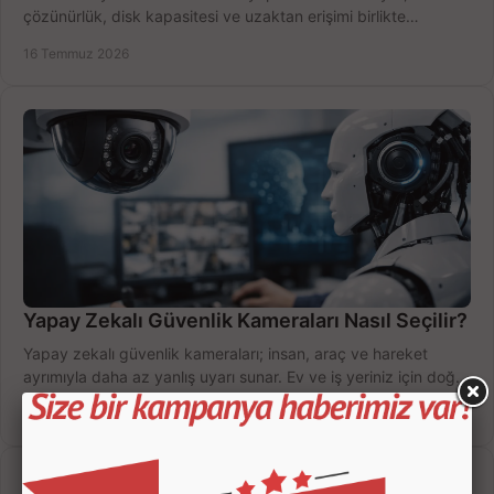
çözünürlük, disk kapasitesi ve uzaktan erişimi birlikte
değerlendirin; bütçenizi doğru yönetin.
16 Temmuz 2026
Yapay Zekalı Güvenlik Kameraları Nasıl Seçilir?
Yapay zekalı güvenlik kameraları; insan, araç ve hareket
ayrımıyla daha az yanlış uyarı sunar. Ev ve iş yeriniz için doğru
modeli, fiyatı karşılaştırın.
14 Temmuz 2026