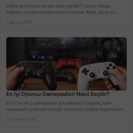
Office aktivasyon sorunu nasıl çözülür? Lisans, hesap,
bağlantı ve hata kodlarını kontrol ederek Word, Excel ve
Outlook'u güvenle hemen etkinleştirin.
1 Ağustos 2026
En İyi Oyuncu Gamepadleri Nasıl Seçilir?
En iyi oyuncu gamepadleri için kablosuz bağlantı, tetik
hassasiyeti, platform desteği ve bütçeyi birlikte değerlendirin;
doğru modeli kolayca seçin.
30 Temmuz 2026