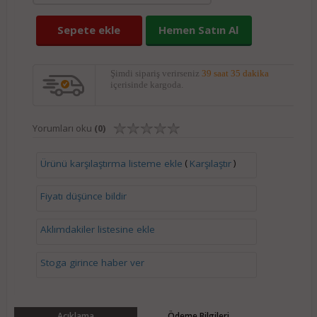
Sepete ekle
Hemen Satın Al
Şimdi sipariş verirseniz
39 saat 35 dakika
içerisinde kargoda.
Yorumları oku
(0)
(
)
Ürünü karşılaştırma listeme ekle
Karşılaştır
Fiyatı düşünce bildir
Aklımdakiler listesine ekle
Stoga girince haber ver
Açıklama
Ödeme Bilgileri