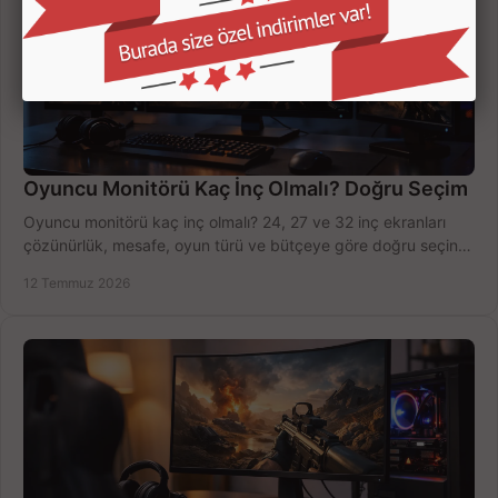
Oyuncu Monitörü Kaç İnç Olmalı? Doğru Seçim
Oyuncu monitörü kaç inç olmalı? 24, 27 ve 32 inç ekranları
çözünürlük, mesafe, oyun türü ve bütçeye göre doğru seçin,
fırsatları değerlendirin, inceleyin.
12 Temmuz 2026