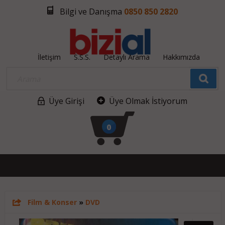
Bilgi ve Danışma
0850 850 2820
İletişim
S.S.S.
Detaylı Arama
Hakkımızda
Üye Girişi
Üye Olmak İstiyorum
0
Film & Konser
»
DVD