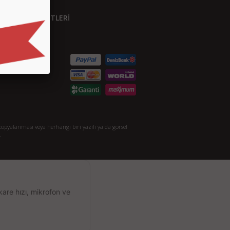
ÜŞTERİ HİZMETLERİ
etişim
S.S.
taylı Arama
akkımızda
opyalanması veya herhangi biri yazılı ya da görsel
.
kare hızı, mikrofon ve