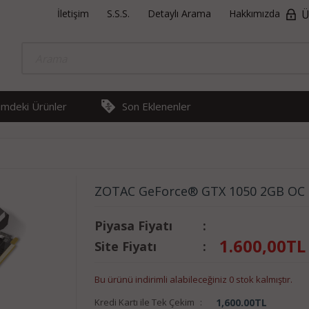
İletişim
S.S.S.
Detaylı Arama
Hakkımızda
Ü
rimdeki Ürünler
Son Eklenenler
ZOTAC GeForce® GTX 1050 2GB OC G
Piyasa Fiyatı
:
1.600,00
TL
Site Fiyatı
:
Bu ürünü indirimli alabileceğiniz 0 stok kalmıştır.
Kredi Kartı ile Tek Çekim
:
1,600.00
TL