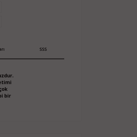
rı
SSS
uzdur.
etimi
çok
i bir