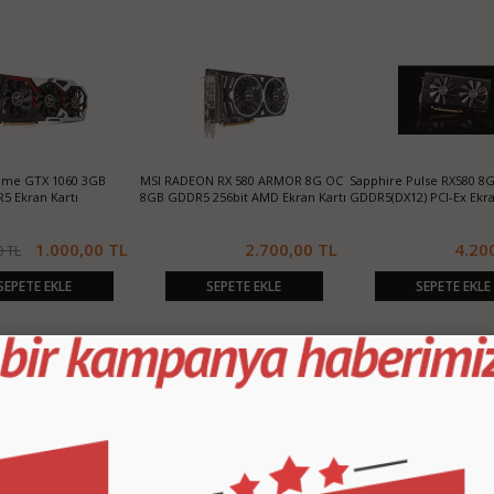
Game GTX 1060 3GB
MSI RADEON RX 580 ARMOR 8G OC
Sapphire Pulse RX580 8G
5 Ekran Kartı
8GB GDDR5 256bit AMD Ekran Kartı
GDDR5(DX12) PCI-Ex Ekra
1.000,00 TL
2.700,00 TL
4.20
0 TL
SEPETE EKLE
SEPETE EKLE
SEPETE EKLE