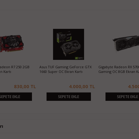
adeon R7 250 2GB
Asus TUF Gaming GeForce GTX
Gigabyte Radeon RX 570
n Kartı
1660 Super OC Ekran Kartı
Gaming OC 8GB Ekran Ka
830,00 TL
4.000,00 TL
4.50
SEPETE EKLE
SEPETE EKLE
SEPETE EKLE
rı