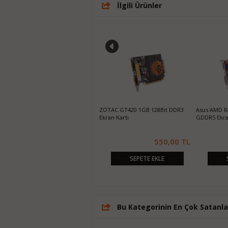
İlgili Ürünler
Galaxy GT640 GC 1GB DDR3 128Bit
ZOTAC GT420 1GB 128Bit DDR3
Asus AMD R
HDMI/DVI Ekran Kartı
Ekran Kartı
GDDR5 Ekra
1.030,00 TL
550,00 TL
SEPETE EKLE
SEPETE EKLE
Bu Kategorinin En Çok Satanla