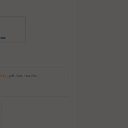
siniz.
akika
içerisinde kargoda.