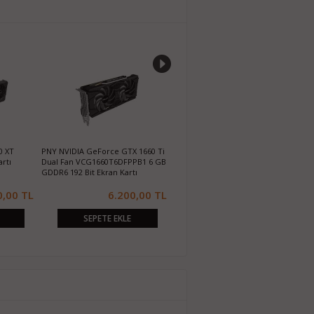
0 XT
PNY NVIDIA GeForce GTX 1660 Ti
ASUS TUF 3 RX 5700XT GAMING OC
A
rtı
Dual Fan VCG1660T6DFPPB1 6 GB
8GB GDDR6 256Bit DX12 Ekran Kartı
G
GDDR6 192 Bit Ekran Kartı
K
0,00 TL
6.200,00 TL
4.900,00 TL
SEPETE EKLE
SEPETE EKLE