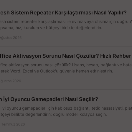
esh Sistem Repeater Karşılaştırması Nasıl Yapılır?
sh sistem repeater karşılaştırması ile eviniz veya ofisiniz için doğru
psama, hız, kurulum ve bütçeyi birlikte değerlendirin.
Ağustos 2026
ffice Aktivasyon Sorunu Nasıl Çözülür? Hızlı Rehber
fice aktivasyon sorunu nasıl çözülür? Lisans, hesap, bağlantı ve hata 
erek Word, Excel ve Outlook'u güvenle hemen etkinleştirin.
Ağustos 2026
n İyi Oyuncu Gamepadleri Nasıl Seçilir?
 iyi oyuncu gamepadleri için kablosuz bağlantı, tetik hassasiyeti, pl
tçeyi birlikte değerlendirin; doğru modeli kolayca seçin.
 Temmuz 2026