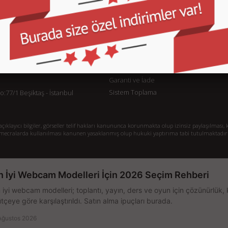
KURUMSAL
M
İletişim
İl
Sipariş Takibi
S.
Gizlilik ve Kullanım Şartları
De
Kargo ve Taşıma Bilgileri
H
Garanti ve İade
Sistem Toplama
77/1 Beşiktaş - İstanbul
klayıcı bilgiler, görseller telif hakları kanununca korunmakta olup izinsiz paylaşılması, k
mecralarda kullanılması kanunen yasaklanmış olup hukuki yaptırıma tabi tutulmaktadır
n İyi Webcam Modelleri İçin 2026 Seçim Rehberi
 iyi webcam modelleri; toplantı, yayın, ders ve oyun için çözünürlük, 
tçeye göre karşılaştırıldı. Satın alma ipuçları burada.
Ağustos 2026