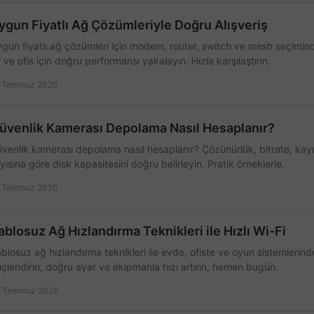
ygun Fiyatlı Ağ Çözümleriyle Doğru Alışveriş
gun fiyatlı ağ çözümleri için modem, router, switch ve mesh seçimin
 ve ofis için doğru performansı yakalayın. Hızla karşılaştırın.
 Temmuz 2026
üvenlik Kamerası Depolama Nasıl Hesaplanır?
venlik kamerası depolama nasıl hesaplanır? Çözünürlük, bitrate, kay
yısına göre disk kapasitesini doğru belirleyin. Pratik örneklerle.
 Temmuz 2026
ablosuz Ağ Hızlandırma Teknikleri ile Hızlı Wi-Fi
blosuz ağ hızlandırma teknikleri ile evde, ofiste ve oyun sistemlerinde
çlendirin; doğru ayar ve ekipmanla hızı artırın, hemen bugün.
 Temmuz 2026