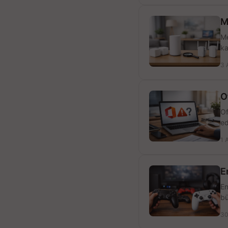
M
Me
ka
3 
O
Of
ed
1 
E
En
bü
30