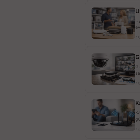
U
Uy
ev
28
G
Gü
sa
26
K
Ka
gü
24