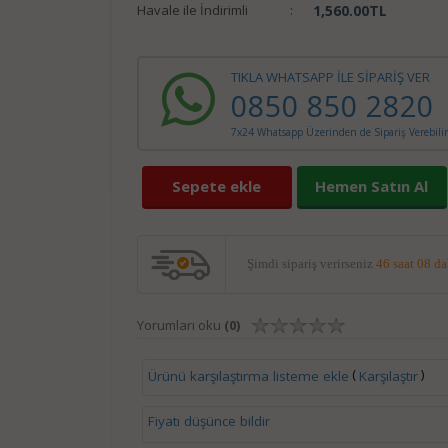
Havale ile İndirimli
:
1,560.00
TL
TIKLA WHATSAPP İLE SİPARİŞ VER
0850 850 2820
7x24 Whatsapp Üzerinden de Sipariş Verebilir
Sepete ekle
Hemen Satın Al
Şimdi sipariş verirseniz
46 saat 08 d
Yorumları oku
(0)
(
)
Ürünü karşılaştırma listeme ekle
Karşılaştır
Fiyatı düşünce bildir