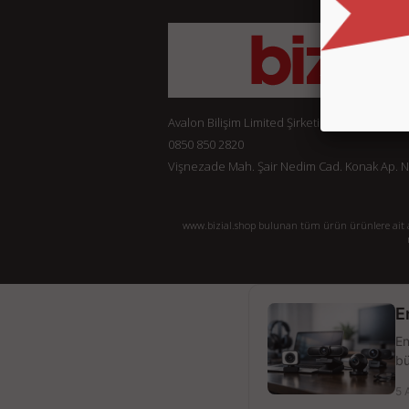
Avalon Bilişim Limited Şirketi
0850 850 2820
Vişnezade Mah. Şair Nedim Cad. Konak Ap. No:
www.bizial.shop bulunan tüm ürün ürünlere ait açı
E
En
bü
5 