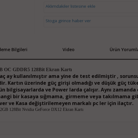
Aklımdakiler listesine ekle
Stoga girince haber ver
eme Bilgileri
Video
Ürün Yorumla
 OC GDDR5 128Bit Ekran Kartı
kaç ay kullanılmıştır ama yine de test edilmiştir , soruns
ir. Kartın üzerinde güç girişi olmadığı ve düşük güç tük
 bilgisayarlarda ve Power larda çalışır. Aynı zamanda 
erhangi bir kasaya sığmama, girmeme veya takılmama gib
r ve Kasa değiştirilemeyen markalı pc ler için ilaçtır.
B 128Bit Nvidia GeForce DX12 Ekran Kartı