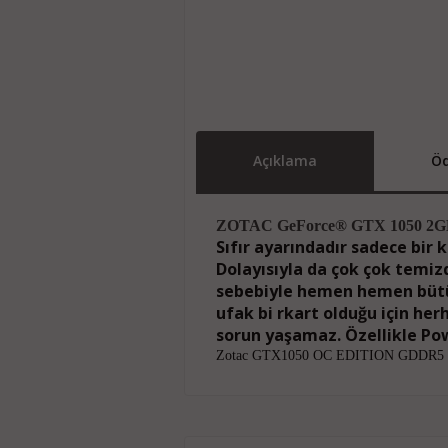
Açıklama
Öd
ZOTAC GeForce® GTX 1050 2GB
Sıfır ayarındadır sadece bir 
Dolayısıyla da çok çok temizd
sebebiyle hemen hemen bütün
ufak bi rkart olduğu için h
sorun yaşamaz. Özellikle Powe
Zotac GTX1050 OC EDITION GDDR5 2G