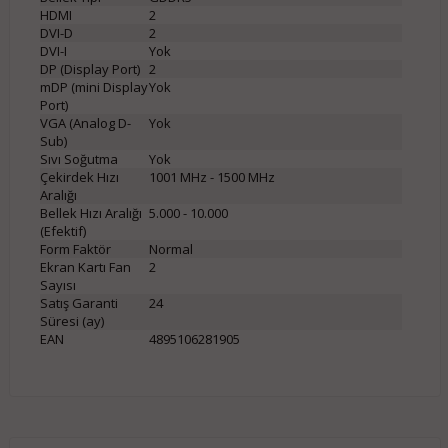
HDMI
2
DVI-D
2
DVI-I
Yok
DP (Display Port)
2
mDP (mini Display
Yok
Port)
VGA (Analog D-
Yok
Sub)
Sıvı Soğutma
Yok
Çekirdek Hızı
1001 MHz - 1500 MHz
Aralığı
Bellek Hızı Aralığı
5.000 - 10.000
(Efektif)
Form Faktör
Normal
Ekran Kartı Fan
2
Sayısı
Satış Garanti
24
Süresi (ay)
EAN
4895106281905