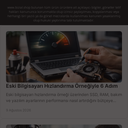
www.bizial.shop bulunan tüm ürün ürünlere ait açıklayıcı bilgiler, görseller telif
hakları kanununca korunmakta olup izinsiz paylaşılması, kopyalanması veya
herhangi biri yazılı ya da görsel mecralarda kullanılması kanunen yasaklanmış
olup hukuki yaptırıma tabi tutulmaktadır.
Eski Bilgisayarı Hızlandırma Örneğiyle 6 Adım
Eski bilgisayarı hızlandırma örneği üzerinden SSD, RAM, bakım
ve yazılım ayarlarının performansı nasıl artırdığını bütçeye
göre öğrenin ve karar verin.
9 Ağustos 2026