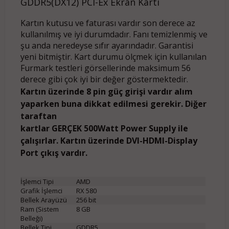
GDDR5(DX12) PCI-Ex Ekran Kartı
Kartın kutusu ve faturası vardır son derece az
kullanılmış ve iyi durumdadır. Fanı temizlenmiş ve
şu anda neredeyse sıfır ayarındadır. Garantisi
yeni bitmiştir. Kart durumu ölçmek için kullanılan
Furmark testleri görsellerinde maksimum 56
derece gibi çok iyi bir değer göstermektedir.
Kartın üzerinde 8 pin güç girişi vardır alım
yaparken buna dikkat edilmesi gerekir. Diğer
taraftan
kartlar GERÇEK 500Watt Power Supply ile
çalışırlar. Kartın üzerinde DVI-HDMI-Display
Port çıkış vardır.
İşlemci Tipi
AMD
Grafik İşlemci
RX 580
Bellek Arayüzü
256 bit
Ram (Sistem
8 GB
Belleği)
Bellek Tipi
GDDR5