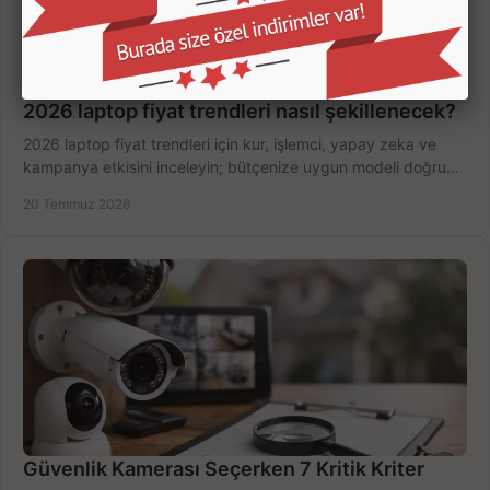
2026 laptop fiyat trendleri nasıl şekillenecek?
2026 laptop fiyat trendleri için kur, işlemci, yapay zeka ve
kampanya etkisini inceleyin; bütçenize uygun modeli doğru
zamanda seçmenin yollarını görün.
20 Temmuz 2026
Güvenlik Kamerası Seçerken 7 Kritik Kriter