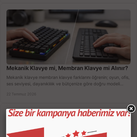
Mekanik Klavye mi, Membran Klavye mi Alınır?
Mekanik klavye membran klavye farklarını öğrenin; oyun, ofis,
ses seviyesi, dayanıklılık ve bütçenize göre doğru modeli
hızlıca seçin ve satın alın.
22 Temmuz 2026