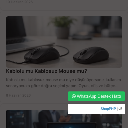
10 Haziran 2026
Kablolu mu Kablosuz Mouse mu?
Kablolu mu kablosuz mouse mu diye düşünüyorsanız kullanım
senaryonuza göre doğru seçimi yapın. Oyun, ofis ve bütçe
için net karşılaştırma.
8 Haziran 2026
WhatsApp Destek Hattı
ShopPHP
| v5