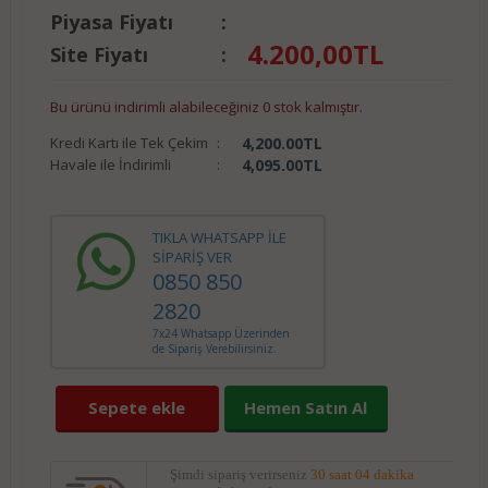
Piyasa Fiyatı
:
4.200,00
TL
Site Fiyatı
:
Bu ürünü indirimli alabileceğiniz 0 stok kalmıştır.
Kredi Kartı ile Tek Çekim
:
4,200.00
TL
Havale ile İndirimli
:
4,095.00
TL
TIKLA WHATSAPP İLE
SİPARİŞ VER
0850 850
2820
7x24 Whatsapp Üzerinden
de Sipariş Verebilirsiniz.
Sepete ekle
Hemen Satın Al
Şimdi sipariş verirseniz
30 saat 04 dakika