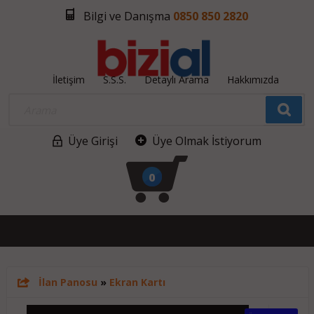
Bilgi ve Danışma
0850 850 2820
İletişim
S.S.S.
Detaylı Arama
Hakkımızda
Üye Girişi
Üye Olmak İstiyorum
0
İlan Panosu
»
Ekran Kartı