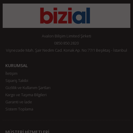
Avalon Bilişim Limited Şirketi
0850 850 2820
Vişnezade Mah. Şair Nedim Cad. Konak Ap. No:77/1 Beşiktaş - İstanbul
KURUMSAL
İletişim
Sipariş Takibi
Gizlilik ve Kullanım Şartları
Kargo ve Taşıma Bilgileri
Garanti ve İade
Sistem Toplama
MÜŞTERİ HİZMETLERİ