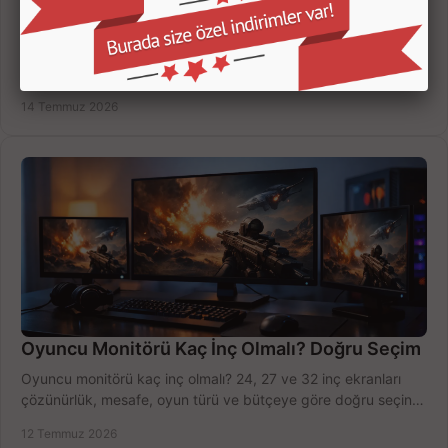
Yapay Zekalı Güvenlik Kameraları Nasıl Seçilir?
Yapay zekalı güvenlik kameraları; insan, araç ve hareket
ayrımıyla daha az yanlış uyarı sunar. Ev ve iş yeriniz için doğru
modeli, fiyatı karşılaştırın.
14 Temmuz 2026
Oyuncu Monitörü Kaç İnç Olmalı? Doğru Seçim
Oyuncu monitörü kaç inç olmalı? 24, 27 ve 32 inç ekranları
çözünürlük, mesafe, oyun türü ve bütçeye göre doğru seçin,
fırsatları değerlendirin, inceleyin.
12 Temmuz 2026