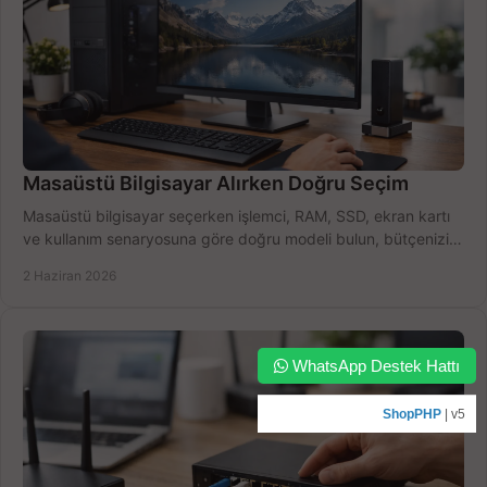
Masaüstü Bilgisayar Alırken Doğru Seçim
Masaüstü bilgisayar seçerken işlemci, RAM, SSD, ekran kartı
ve kullanım senaryosuna göre doğru modeli bulun, bütçenizi
boşa harcamayın.
2 Haziran 2026
WhatsApp Destek Hattı
ShopPHP
| v5