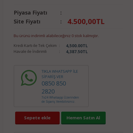
Piyasa Fiyatı
:
4.500,00
TL
Site Fiyatı
:
Bu ürünü indirimli alabileceğiniz 0 stok kalmıştır.
Kredi Kartı ile Tek Çekim
:
4,500.00
TL
Havale ile İndirimli
:
4,387.50
TL
TIKLA WHATSAPP İLE
SİPARİŞ VER
0850 850
2820
7x24 Whatsapp Üzerinden
de Sipariş Verebilirsiniz.
Sepete ekle
Hemen Satın Al