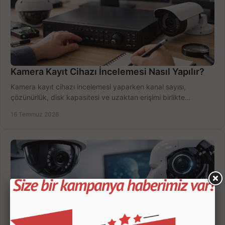
Kamera Kayıt Cihazı İncelemesi Nasıl Yapılır?
Kamera kayıt cihazı incelemesi yaparken kanal sayısı,
çözünürlük, disk kapasitesi ve uzaktan erişimi birlikte
değerlendirin; bütçenizi doğru yönetin.
16 Temmuz 2026