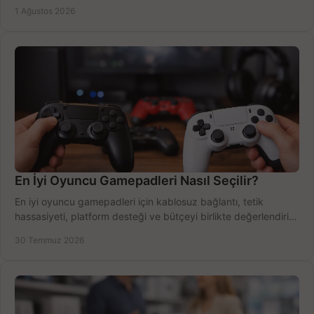
Outlook'u güvenle hemen etkinleştirin.
1 Ağustos 2026
En İyi Oyuncu Gamepadleri Nasıl Seçilir?
En iyi oyuncu gamepadleri için kablosuz bağlantı, tetik
hassasiyeti, platform desteği ve bütçeyi birlikte değerlendirin;
doğru modeli kolayca seçin.
30 Temmuz 2026