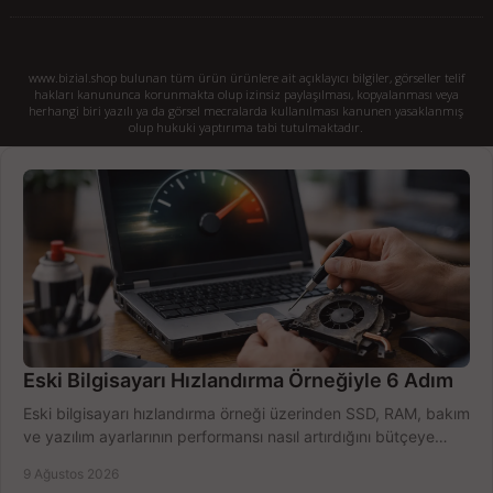
www.bizial.shop bulunan tüm ürün ürünlere ait açıklayıcı bilgiler, görseller telif
hakları kanununca korunmakta olup izinsiz paylaşılması, kopyalanması veya
herhangi biri yazılı ya da görsel mecralarda kullanılması kanunen yasaklanmış
olup hukuki yaptırıma tabi tutulmaktadır.
Eski Bilgisayarı Hızlandırma Örneğiyle 6 Adım
Eski bilgisayarı hızlandırma örneği üzerinden SSD, RAM, bakım
ve yazılım ayarlarının performansı nasıl artırdığını bütçeye
göre öğrenin ve karar verin.
9 Ağustos 2026