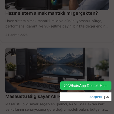
Hazır sistem almak mantıklı mı gerçekten?
Hazır sistem almak mantıklı mı diye düşünüyorsanız bütçe,
performans, garanti ve yükseltme payını birlikte değerlendirin,
doğru seçin.
4 Haziran 2026
WhatsApp Destek Hattı
Masaüstü Bilgisayar Alırken Doğru Seçim
ShopPHP
| v5
Masaüstü bilgisayar seçerken işlemci, RAM, SSD, ekran kartı
ve kullanım senaryosuna göre doğru modeli bulun, bütçenizi