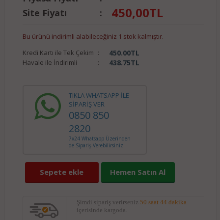
450,00
TL
Site Fiyatı
:
Bu ürünü indirimli alabileceğiniz 1 stok kalmıştır.
Kredi Kartı ile Tek Çekim
:
450.00
TL
Havale ile İndirimli
:
438.75
TL
TIKLA WHATSAPP İLE
SİPARİŞ VER
0850 850
2820
7x24 Whatsapp Üzerinden
de Sipariş Verebilirsiniz.
Sepete ekle
Hemen Satın Al
Şimdi sipariş verirseniz
50 saat 44 dakika
içerisinde kargoda.