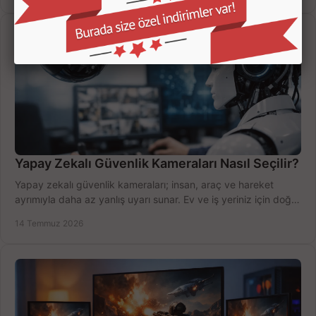
Yapay Zekalı Güvenlik Kameraları Nasıl Seçilir?
Yapay zekalı güvenlik kameraları; insan, araç ve hareket
ayrımıyla daha az yanlış uyarı sunar. Ev ve iş yeriniz için doğru
modeli, fiyatı karşılaştırın.
14 Temmuz 2026