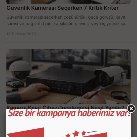
Güvenlik Kamerası Seçerken 7 Kritik Kriter
Güvenlik kamerası seçerken çözünürlük, gece görüşü, kayıt
süresi ve bağlantı tipini karşılaştırın; eviniz veya iş yeriniz için
doğru sistemi hemen seçin.
18 Temmuz 2026
Kamera Kayıt Cihazı İncelemesi Nasıl Yapılır?
Kamera kayıt cihazı incelemesi yaparken kanal sayısı,
çözünürlük, disk kapasitesi ve uzaktan erişimi birlikte
değerlendirin; bütçenizi doğru yönetin.
16 Temmuz 2026