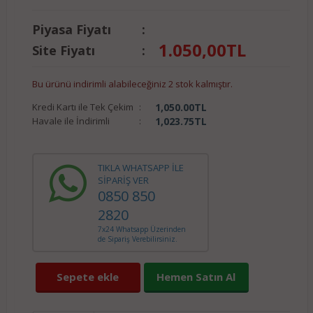
Piyasa Fiyatı
:
1.050,00
TL
Site Fiyatı
:
Bu ürünü indirimli alabileceğiniz 2 stok kalmıştır.
Kredi Kartı ile Tek Çekim
:
1,050.00
TL
Havale ile İndirimli
:
1,023.75
TL
TIKLA WHATSAPP İLE
SİPARİŞ VER
0850 850
2820
7x24 Whatsapp Üzerinden
de Sipariş Verebilirsiniz.
Sepete ekle
Hemen Satın Al