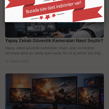
Yapay Zekalı Güvenlik Kameraları Nasıl Seçilir?
Yapay zekalı güvenlik kameraları; insan, araç ve hareket
ayrımıyla daha az yanlış uyarı sunar. Ev ve iş yeriniz için doğru
modeli, fiyatı karşılaştırın.
14 Temmuz 2026