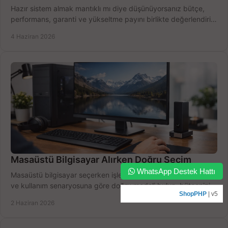
Hazır sistem almak mantıklı mı diye düşünüyorsanız bütçe,
performans, garanti ve yükseltme payını birlikte değerlendirin,
doğru seçin.
4 Haziran 2026
Masaüstü Bilgisayar Alırken Doğru Seçim
WhatsApp Destek Hattı
Masaüstü bilgisayar seçerken işlemci, RAM, SSD, ekran kartı
ve kullanım senaryosuna göre doğru modeli bulun, bütçenizi
ShopPHP
| v5
boşa harcamayın.
2 Haziran 2026