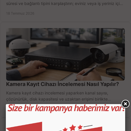
süresi ve bağlantı tipini karşılaştırın; eviniz veya iş yeriniz için
doğru sistemi hemen seçin.
18 Temmuz 2026
Kamera Kayıt Cihazı İncelemesi Nasıl Yapılır?
Kamera kayıt cihazı incelemesi yaparken kanal sayısı,
çözünürlük, disk kapasitesi ve uzaktan erişimi birlikte
değerlendirin; bütçenizi doğru yönetin.
16 Temmuz 2026