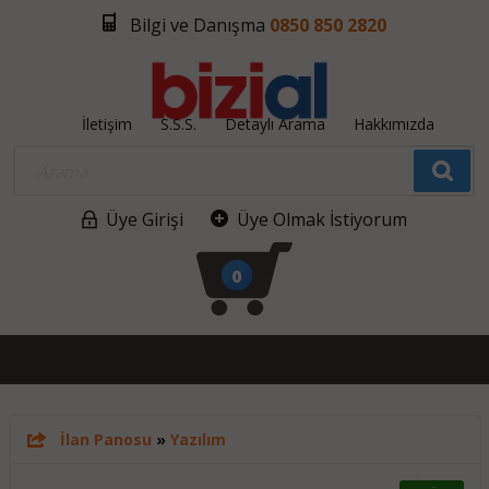
Bilgi ve Danışma
0850 850 2820
İletişim
S.S.S.
Detaylı Arama
Hakkımızda
Üye Girişi
Üye Olmak İstiyorum
0
İlan Panosu
»
Yazılım