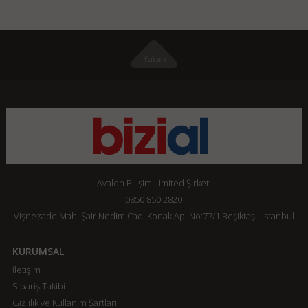
Avalon Bilişim Limited Şirketi
0850 850 2820
Vişnezade Mah. Şair Nedim Cad. Konak Ap. No:77/1 Beşiktaş - İstanbul
KURUMSAL
İletişim
Sipariş Takibi
Gizlilik ve Kullanım Şartları