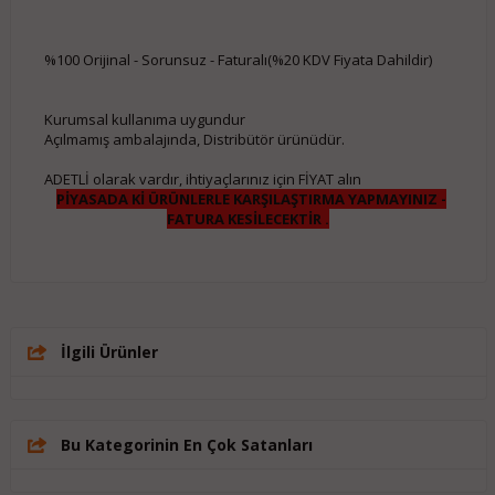
%100 Orijinal - Sorunsuz - Faturalı(%20 KDV Fiyata Dahildir)
Kurumsal kullanıma uygundur
Açılmamış ambalajında, Distribütör ürünüdür.
ADETLİ olarak vardır, ihtiyaçlarınız için FİYAT alın
PİYASADA Kİ ÜRÜNLERLE KARŞILAŞTIRMA YAPMAYINIZ -
FATURA KESİLECEKTİR .
İlgili Ürünler
Bu Kategorinin En Çok Satanları