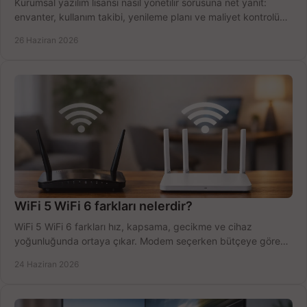
Kurumsal yazılım lisansı nasıl yönetilir sorusuna net yanıt:
envanter, kullanım takibi, yenileme planı ve maliyet kontrolü
tek planda.
26 Haziran 2026
WiFi 5 WiFi 6 farkları nelerdir?
WiFi 5 WiFi 6 farkları hız, kapsama, gecikme ve cihaz
yoğunluğunda ortaya çıkar. Modem seçerken bütçeye göre
doğru kararı verin.
24 Haziran 2026