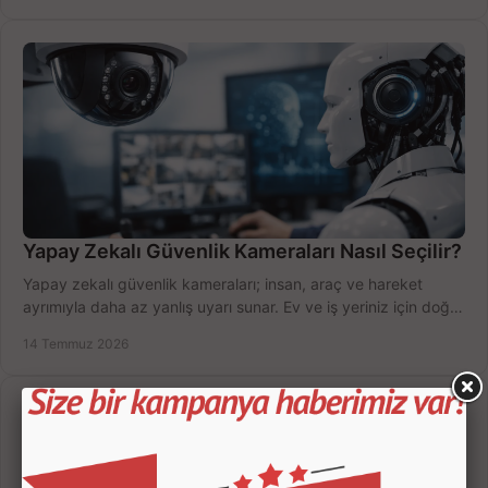
Yapay Zekalı Güvenlik Kameraları Nasıl Seçilir?
Yapay zekalı güvenlik kameraları; insan, araç ve hareket
ayrımıyla daha az yanlış uyarı sunar. Ev ve iş yeriniz için doğru
modeli, fiyatı karşılaştırın.
14 Temmuz 2026