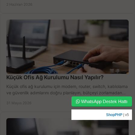
boşa harcamayın.
2 Haziran 2026
Küçük Ofis Ağ Kurulumu Nasıl Yapılır?
Küçük ofis ağ kurulumu için modem, router, switch, kablolama
ve güvenlik adımlarını doğru planlayın, bütçeyi zorlamadan
verim alın.
WhatsApp Destek Hattı
31 Mayıs 2026
ShopPHP
| v5