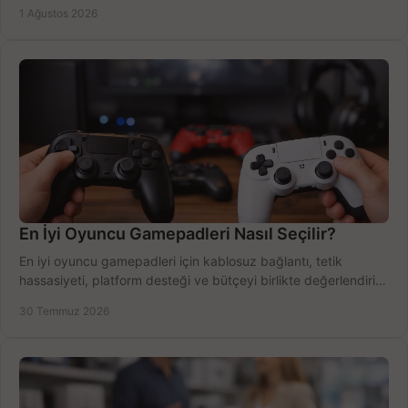
Outlook'u güvenle hemen etkinleştirin.
1 Ağustos 2026
En İyi Oyuncu Gamepadleri Nasıl Seçilir?
En iyi oyuncu gamepadleri için kablosuz bağlantı, tetik
hassasiyeti, platform desteği ve bütçeyi birlikte değerlendirin;
doğru modeli kolayca seçin.
30 Temmuz 2026