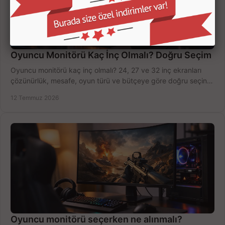
Oyuncu Monitörü Kaç İnç Olmalı? Doğru Seçim
Oyuncu monitörü kaç inç olmalı? 24, 27 ve 32 inç ekranları
çözünürlük, mesafe, oyun türü ve bütçeye göre doğru seçin,
fırsatları değerlendirin, inceleyin.
12 Temmuz 2026
Oyuncu monitörü seçerken ne alınmalı?