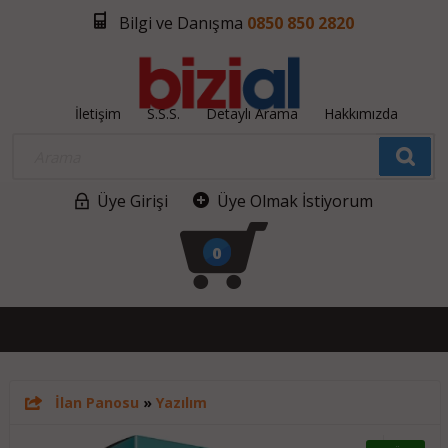
Bilgi ve Danışma
0850 850 2820
İletişim
S.S.S.
Detaylı Arama
Hakkımızda
Üye Girişi
Üye Olmak İstiyorum
0
İlan Panosu
»
Yazılım