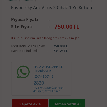
Kaspersky AntiVirus 3 Cihaz 1 Yıl Kutulu
Piyasa Fiyatı
:
750,00
TL
Site Fiyatı
:
Bu ürünü indirimli alabileceğiniz 2 stok kalmıştır.
Kredi Kartı ile Tek Çekim
:
750.00
TL
Havale ile İndirimli
:
731.25
TL
TIKLA WHATSAPP İLE
SİPARİŞ VER
0850 850
2820
7x24 Whatsapp Üzerinden
de Sipariş Verebilirsiniz.
Sepete ekle
Hemen Satın Al