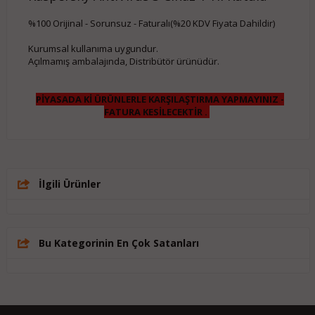
%100 Orijinal - Sorunsuz - Faturalı(%20 KDV Fiyata Dahildir)
Kurumsal kullanıma uygundur.
Açılmamış ambalajında, Distribütör ürünüdür.
PİYASADA Kİ ÜRÜNLERLE KARŞILAŞTIRMA YAPMAYINIZ -
FATURA KESİLECEKTİR .
İlgili Ürünler
Bu Kategorinin En Çok Satanları