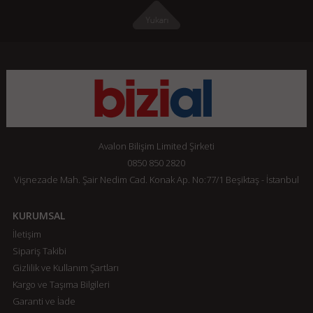
Avalon Bilişim Limited Şirketi
0850 850 2820
Vişnezade Mah. Şair Nedim Cad. Konak Ap. No:77/1 Beşiktaş - İstanbul
KURUMSAL
İletişim
Sipariş Takibi
Gizlilik ve Kullanım Şartları
Kargo ve Taşıma Bilgileri
Garanti ve İade