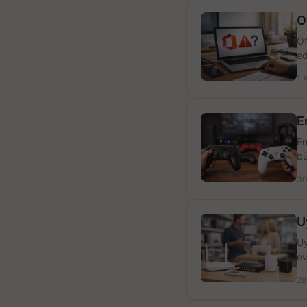
O
Of
ed
1 
E
En
bü
30
U
Uy
ev
28