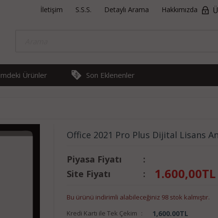
İletişim
S.S.S.
Detaylı Arama
Hakkımızda
Ü
rimdeki Ürünler
Son Eklenenler
Office 2021 Pro Plus Dijital Lisans A
Piyasa Fiyatı
:
1.600,00
TL
Site Fiyatı
:
Bu ürünü indirimli alabileceğiniz 98 stok kalmıştır.
Kredi Kartı ile Tek Çekim
:
1,600.00
TL