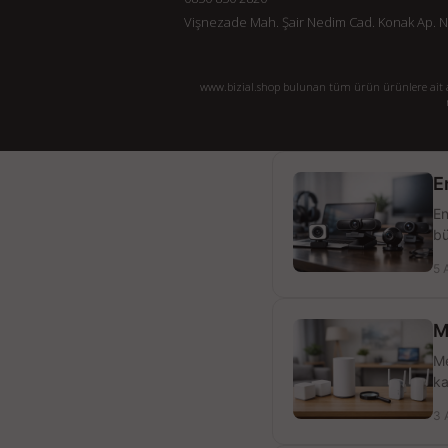
Vişnezade Mah. Şair Nedim Cad. Konak Ap. No:
www.bizial.shop bulunan tüm ürün ürünlere ait açı
E
En
bü
5 
M
Me
ka
3 