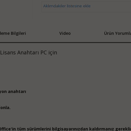
Aklımdakiler listesine ekle
eme Bilgileri
Video
Ürün Yorumla
 Lisans Anahtarı PC için
yon anahtarı
onla.
fice'in tüm sürümlerini bilgisayarınızdan kaldırmanız gereklid