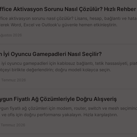
ffice Aktivasyon Sorunu Nasıl Çözülür? Hızlı Rehber
fice aktivasyon sorunu nasıl çözülür? Lisans, hesap, bağlantı ve hata 
erek Word, Excel ve Outlook'u güvenle hemen etkinleştirin.
Ağustos 2026
n İyi Oyuncu Gamepadleri Nasıl Seçilir?
 iyi oyuncu gamepadleri için kablosuz bağlantı, tetik hassasiyeti, pl
tçeyi birlikte değerlendirin; doğru modeli kolayca seçin.
 Temmuz 2026
ygun Fiyatlı Ağ Çözümleriyle Doğru Alışveriş
gun fiyatlı ağ çözümleri için modem, router, switch ve mesh seçimin
 ve ofis için doğru performansı yakalayın. Hızla karşılaştırın.
 Temmuz 2026