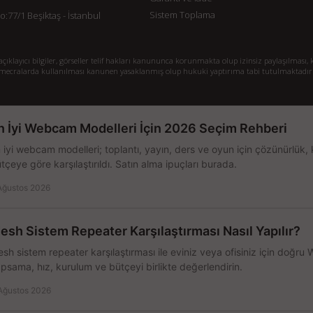
Sistem Toplama
77/1 Beşiktaş - İstanbul
klayıcı bilgiler, görseller telif hakları kanununca korunmakta olup izinsiz paylaşılması, k
mecralarda kullanılması kanunen yasaklanmış olup hukuki yaptırıma tabi tutulmaktadır
n İyi Webcam Modelleri İçin 2026 Seçim Rehberi
 iyi webcam modelleri; toplantı, yayın, ders ve oyun için çözünürlük, 
tçeye göre karşılaştırıldı. Satın alma ipuçları burada.
Ağustos 2026
esh Sistem Repeater Karşılaştırması Nasıl Yapılır?
sh sistem repeater karşılaştırması ile eviniz veya ofisiniz için doğru
psama, hız, kurulum ve bütçeyi birlikte değerlendirin.
Ağustos 2026