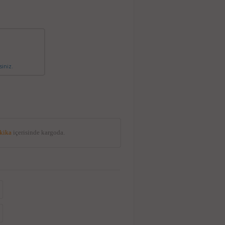
siniz.
akika
içerisinde kargoda.