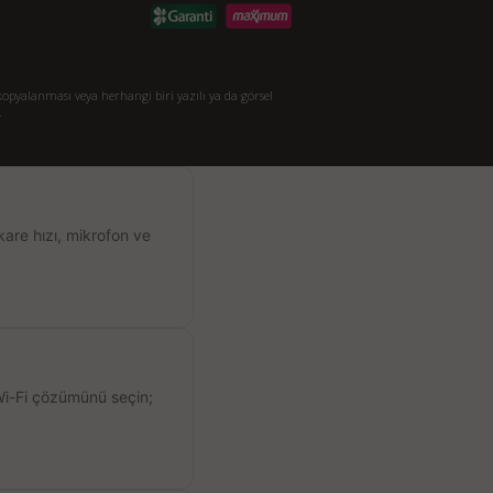
opyalanması veya herhangi biri yazılı ya da görsel
.
kare hızı, mikrofon ve
 Wi-Fi çözümünü seçin;