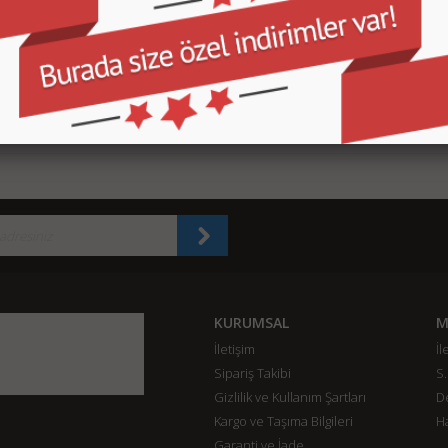
ows 10 Pro Türkçe
Microsoft Office 2019 Ev İş Türkçe
Microsoft Office 2021 Pro Pl
HAV-00132 *YENİ*
Kutu (T5D-03334)*YENİ*
Türkçe Kutu (SKU-269-17070
1.250,00 TL
2.500,00 TL
3.700,0
ETE EKLE
SEPETE EKLE
SEPETE EKLE
KURUMSAL
M
İletişim
İl
Sipariş Takibi
S.
Gizlilik ve Kullanım Şartları
De
Kargo ve Taşıma Bilgileri
H
Garanti ve İade