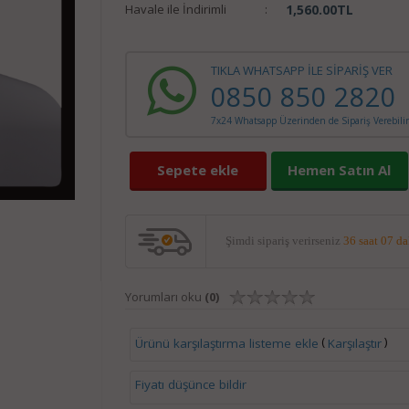
Havale ile İndirimli
:
1,560.00
TL
TIKLA WHATSAPP İLE SİPARİŞ VER
0850 850 2820
7x24 Whatsapp Üzerinden de Sipariş Verebilir
Sepete ekle
Hemen Satın Al
Şimdi sipariş verirseniz
36 saat 07 d
Yorumları oku
(0)
(
)
Ürünü karşılaştırma listeme ekle
Karşılaştır
Fiyatı düşünce bildir