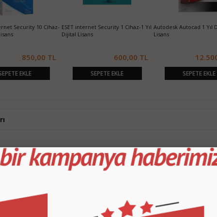
z-1 Yıl
Autodesk Autocad 1 Yıl Dijital
Office 2024 Ev İş Dijital Lisans
Windo
Lisans
Anahtarı Mac/PC için
0 TL
12.500,00 TL
5.700,00 TL
SEPETE EKLE
SEPETE EKLE
rı