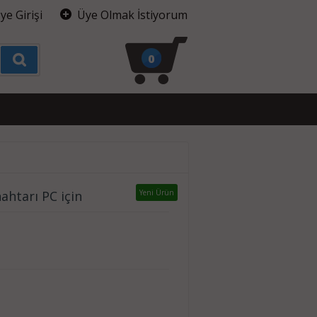
ye Girişi
Üye Olmak İstiyorum
0
nahtarı PC için
Yeni Ürün