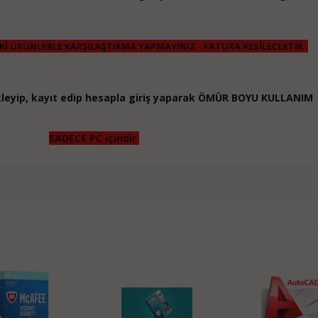
Kİ ÜRÜNLERLE KARŞILAŞTIRMA YAPMAYINIZ - FATURA KESİLECEKTİR .
kleyip, kayıt edip hesapla giriş yaparak ÖMÜR BOYU KULLANIM
SADECE PC içindir.