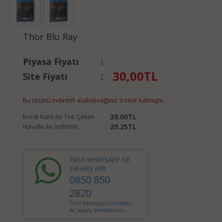
Thor Blu Ray
Piyasa Fiyatı
:
30,00
TL
Site Fiyatı
:
Bu ürünü indirimli alabileceğiniz 0 stok kalmıştır.
Kredi Kartı ile Tek Çekim
:
30.00
TL
Havale ile İndirimli
:
29.25
TL
TIKLA WHATSAPP İLE
SİPARİŞ VER
0850 850
2820
7x24 Whatsapp Üzerinden
de Sipariş Verebilirsiniz.