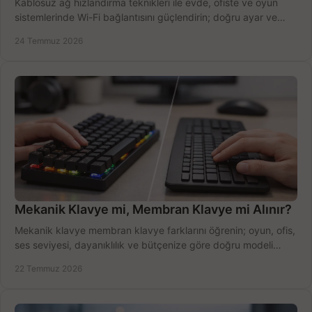
Kablosuz ağ hızlandırma teknikleri ile evde, ofiste ve oyun
sistemlerinde Wi-Fi bağlantısını güçlendirin; doğru ayar ve
ekipmanla hızı artırın, hemen bugün.
24 Temmuz 2026
Mekanik Klavye mi, Membran Klavye mi Alınır?
Mekanik klavye membran klavye farklarını öğrenin; oyun, ofis,
ses seviyesi, dayanıklılık ve bütçenize göre doğru modeli
hızlıca seçin ve satın alın.
22 Temmuz 2026