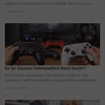
bağlantı ve hata kodlarını kontrol ederek Word, Excel ve
Outlook'u güvenle hemen etkinleştirin.
1 Ağustos 2026
En İyi Oyuncu Gamepadleri Nasıl Seçilir?
En iyi oyuncu gamepadleri için kablosuz bağlantı, tetik
hassasiyeti, platform desteği ve bütçeyi birlikte değerlendirin;
doğru modeli kolayca seçin.
30 Temmuz 2026