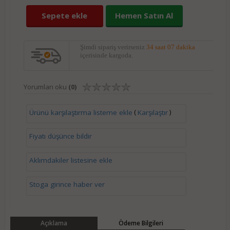
Sepete ekle
Hemen Satın Al
Şimdi sipariş verirseniz
34 saat 07 dakika
içerisinde kargoda.
Yorumları oku
(0)
(
)
Ürünü karşılaştırma listeme ekle
Karşılaştır
Fiyatı düşünce bildir
Aklımdakiler listesine ekle
Stoga girince haber ver
Açıklama
Ödeme Bilgileri