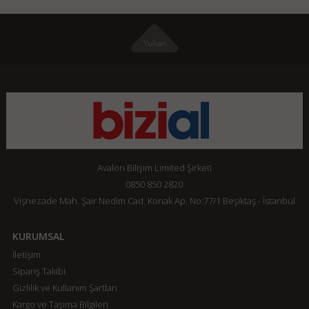
Avalon Bilişim Limited Şirketi
0850 850 2820
Vişnezade Mah. Şair Nedim Cad. Konak Ap. No:77/1 Beşiktaş - İstanbul
KURUMSAL
İletişim
Sipariş Takibi
Gizlilik ve Kullanım Şartları
Kargo ve Taşıma Bilgileri