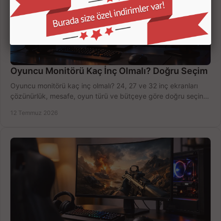
Oyuncu Monitörü Kaç İnç Olmalı? Doğru Seçim
Oyuncu monitörü kaç inç olmalı? 24, 27 ve 32 inç ekranları
çözünürlük, mesafe, oyun türü ve bütçeye göre doğru seçin,
fırsatları değerlendirin, inceleyin.
12 Temmuz 2026