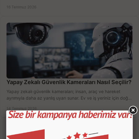
değerlendirin; bütçenizi doğru yönetin.
16 Temmuz 2026
Yapay Zekalı Güvenlik Kameraları Nasıl Seçilir?
Yapay zekalı güvenlik kameraları; insan, araç ve hareket
ayrımıyla daha az yanlış uyarı sunar. Ev ve iş yeriniz için doğru
modeli, fiyatı karşılaştırın.
14 Temmuz 2026