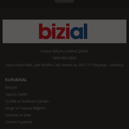
Avalon Bilişim Limited Şirketi
0850 850 2820
Vişnezade Mah. Şair Nedim Cad. Konak Ap. No:77/1 Beşiktaş - İstanbul
KURUMSAL
İletişim
Sipariş Takibi
Gizlilik ve Kullanım Şartları
Kargo ve Taşıma Bilgileri
Garanti ve İade
Sistem Toplama