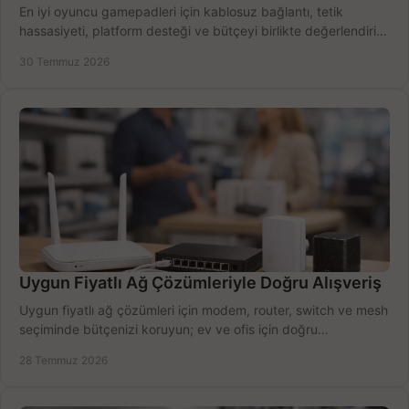
En iyi oyuncu gamepadleri için kablosuz bağlantı, tetik
hassasiyeti, platform desteği ve bütçeyi birlikte değerlendirin;
doğru modeli kolayca seçin.
30 Temmuz 2026
Uygun Fiyatlı Ağ Çözümleriyle Doğru Alışveriş
Uygun fiyatlı ağ çözümleri için modem, router, switch ve mesh
seçiminde bütçenizi koruyun; ev ve ofis için doğru
performansı yakalayın. Hızla karşılaştırın.
28 Temmuz 2026