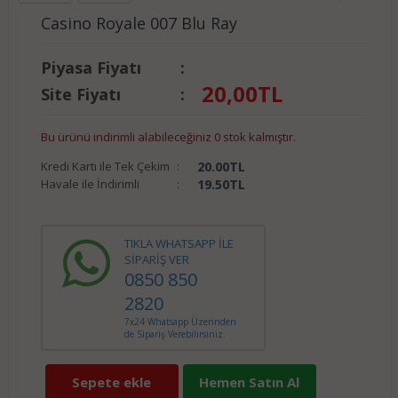
Casino Royale 007 Blu Ray
Piyasa Fiyatı
:
20,00
TL
Site Fiyatı
:
Bu ürünü indirimli alabileceğiniz 0 stok kalmıştır.
Kredi Kartı ile Tek Çekim
:
20.00
TL
Havale ile İndirimli
:
19.50
TL
TIKLA WHATSAPP İLE
SİPARİŞ VER
0850 850
2820
7x24 Whatsapp Üzerinden
de Sipariş Verebilirsiniz.
Sepete ekle
Hemen Satın Al