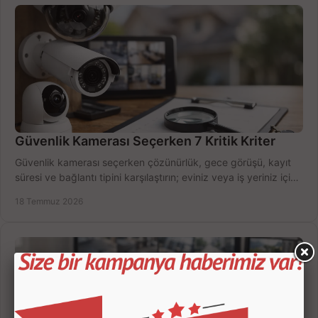
Güvenlik Kamerası Seçerken 7 Kritik Kriter
Güvenlik kamerası seçerken çözünürlük, gece görüşü, kayıt
süresi ve bağlantı tipini karşılaştırın; eviniz veya iş yeriniz için
doğru sistemi hemen seçin.
18 Temmuz 2026