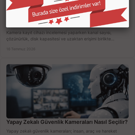
Kamera Kayıt Cihazı İncelemesi Nasıl Yapılır?
Kamera kayıt cihazı incelemesi yaparken kanal sayısı,
çözünürlük, disk kapasitesi ve uzaktan erişimi birlikte
değerlendirin; bütçenizi doğru yönetin.
16 Temmuz 2026
Yapay Zekalı Güvenlik Kameraları Nasıl Seçilir?
Yapay zekalı güvenlik kameraları; insan, araç ve hareket