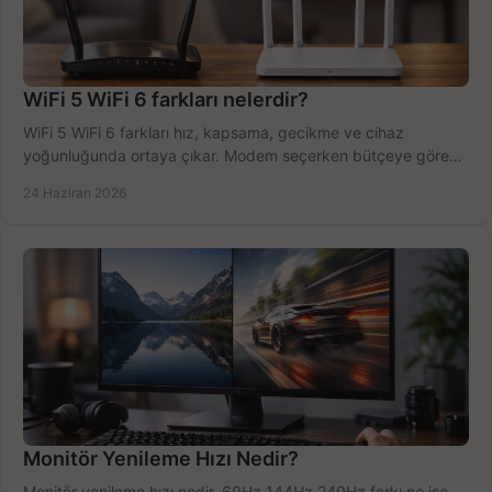
WiFi 5 WiFi 6 farkları nelerdir?
WiFi 5 WiFi 6 farkları hız, kapsama, gecikme ve cihaz
yoğunluğunda ortaya çıkar. Modem seçerken bütçeye göre
doğru kararı verin.
24 Haziran 2026
Monitör Yenileme Hızı Nedir?
Monitör yenileme hızı nedir, 60Hz 144Hz 240Hz farkı ne işe