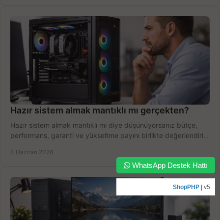
Hazır sistem almak mantıklı mı gerçekten?
Hazır sistem almak mantıklı mı diye düşünüyorsanız bütçe,
performans, garanti ve yükseltme payını birlikte değerlendirin,
doğru seçin.
4 Haziran 2026
WhatsApp Destek Hattı
ShopPHP
| v5