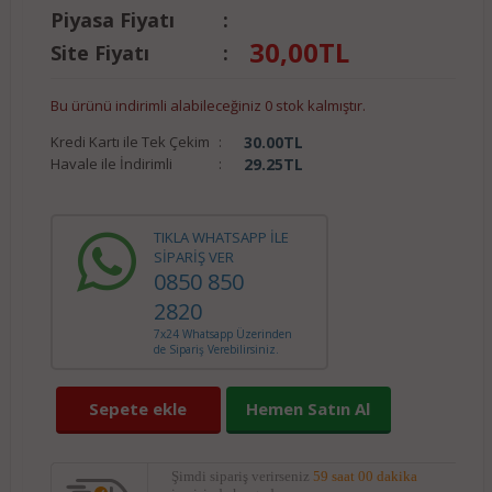
Piyasa Fiyatı
:
30,00
TL
Site Fiyatı
:
Bu ürünü indirimli alabileceğiniz 0 stok kalmıştır.
Kredi Kartı ile Tek Çekim
:
30.00
TL
Havale ile İndirimli
:
29.25
TL
TIKLA WHATSAPP İLE
SİPARİŞ VER
0850 850
2820
7x24 Whatsapp Üzerinden
de Sipariş Verebilirsiniz.
Sepete ekle
Hemen Satın Al
Şimdi sipariş verirseniz
59 saat 00 dakika