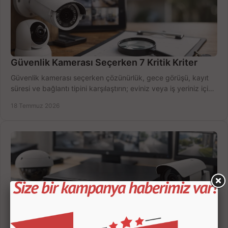
Güvenlik Kamerası Seçerken 7 Kritik Kriter
Güvenlik kamerası seçerken çözünürlük, gece görüşü, kayıt
süresi ve bağlantı tipini karşılaştırın; eviniz veya iş yeriniz için
doğru sistemi hemen seçin.
18 Temmuz 2026