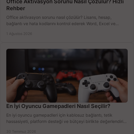
Office Aktivasyon Sorunu Nasıl Çözülür? Hızlı
Rehber
Office aktivasyon sorunu nasıl çözülür? Lisans, hesap,
bağlantı ve hata kodlarını kontrol ederek Word, Excel ve
Outlook'u güvenle hemen etkinleştirin.
1 Ağustos 2026
En İyi Oyuncu Gamepadleri Nasıl Seçilir?
En iyi oyuncu gamepadleri için kablosuz bağlantı, tetik
hassasiyeti, platform desteği ve bütçeyi birlikte değerlendirin;
doğru modeli kolayca seçin.
30 Temmuz 2026