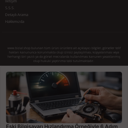
İletişim
S.S.S.
Detaylı Arama
Hakkımızda
www.bizial.shop bulunan tüm ürün ürünlere ait açıklayıcı bilgiler, görseller telif
hakları kanununca korunmakta olup izinsiz paylaşılması, kopyalanması veya
herhangi biri yazılı ya da görsel mecralarda kullanılması kanunen yasaklanmış
olup hukuki yaptırıma tabi tutulmaktadır.
Eski Bilgisayarı Hızlandırma Örneğiyle 6 Adım