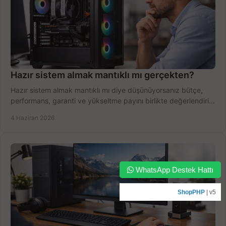
Hazır sistem almak mantıklı mı gerçekten?
Hazır sistem almak mantıklı mı diye düşünüyorsanız bütçe,
performans, garanti ve yükseltme payını birlikte değerlendirin,
doğru seçin.
4 Haziran 2026
WhatsApp Destek Hattı
ShopPHP
| v5