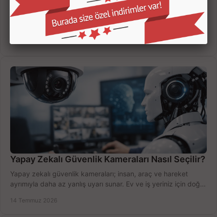
Kamera Kayıt Cihazı İncelemesi Nasıl Yapılır?
Kamera kayıt cihazı incelemesi yaparken kanal sayısı,
çözünürlük, disk kapasitesi ve uzaktan erişimi birlikte
değerlendirin; bütçenizi doğru yönetin.
16 Temmuz 2026
Yapay Zekalı Güvenlik Kameraları Nasıl Seçilir?
Yapay zekalı güvenlik kameraları; insan, araç ve hareket
ayrımıyla daha az yanlış uyarı sunar. Ev ve iş yeriniz için doğru
modeli, fiyatı karşılaştırın.
14 Temmuz 2026