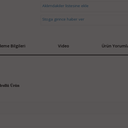
Aklımdakiler listesine ekle
Stoga girince haber ver
eme Bilgileri
Video
Ürün Yorumla
drollü Ürün