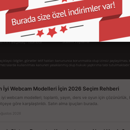
İletişim
İl
Sipariş Takibi
S.
Gizlilik ve Kullanım Şartları
De
Kargo ve Taşıma Bilgileri
H
Garanti ve İade
Sistem Toplama
77/1 Beşiktaş - İstanbul
klayıcı bilgiler, görseller telif hakları kanununca korunmakta olup izinsiz paylaşılması, k
mecralarda kullanılması kanunen yasaklanmış olup hukuki yaptırıma tabi tutulmaktadır
n İyi Webcam Modelleri İçin 2026 Seçim Rehberi
 iyi webcam modelleri; toplantı, yayın, ders ve oyun için çözünürlük, 
tçeye göre karşılaştırıldı. Satın alma ipuçları burada.
Ağustos 2026