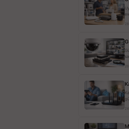
Uy
ev
28
G
Gü
sa
26
K
Ka
gü
24
M