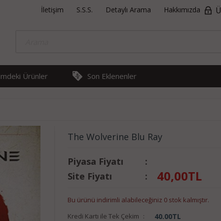
İletişim
S.S.S.
Detaylı Arama
Hakkımızda
Ü
rimdeki Ürünler
Son Eklenenler
The Wolverine Blu Ray
Piyasa Fiyatı
:
40,00
TL
Site Fiyatı
:
Bu ürünü indirimli alabileceğiniz 0 stok kalmıştır.
Kredi Kartı ile Tek Çekim
:
40.00
TL