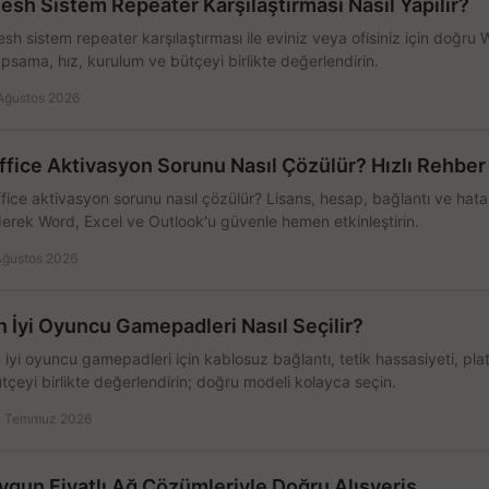
esh Sistem Repeater Karşılaştırması Nasıl Yapılır?
sh sistem repeater karşılaştırması ile eviniz veya ofisiniz için doğru
psama, hız, kurulum ve bütçeyi birlikte değerlendirin.
Ağustos 2026
ffice Aktivasyon Sorunu Nasıl Çözülür? Hızlı Rehber
fice aktivasyon sorunu nasıl çözülür? Lisans, hesap, bağlantı ve hata 
erek Word, Excel ve Outlook'u güvenle hemen etkinleştirin.
Ağustos 2026
n İyi Oyuncu Gamepadleri Nasıl Seçilir?
 iyi oyuncu gamepadleri için kablosuz bağlantı, tetik hassasiyeti, pl
tçeyi birlikte değerlendirin; doğru modeli kolayca seçin.
 Temmuz 2026
ygun Fiyatlı Ağ Çözümleriyle Doğru Alışveriş