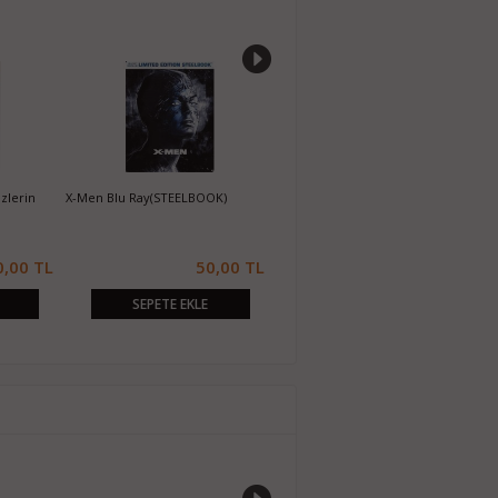
zlerin
X-Men Blu Ray(STEELBOOK)
Casino Royale 007 Blu Ray
T
E
0,00 TL
50,00 TL
20,00 TL
SEPETE EKLE
SEPETE EKLE