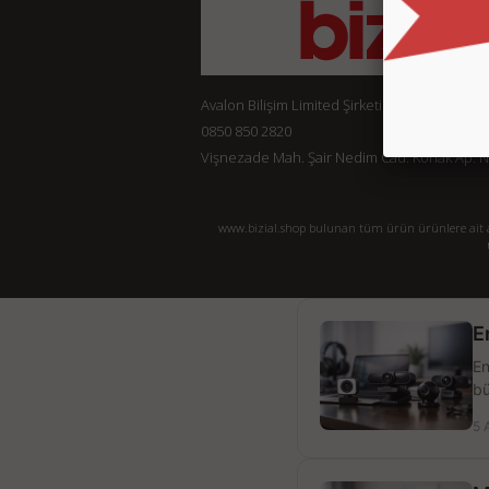
Avalon Bilişim Limited Şirketi
0850 850 2820
Vişnezade Mah. Şair Nedim Cad. Konak Ap. No:
www.bizial.shop bulunan tüm ürün ürünlere ait açı
E
En
bü
5 