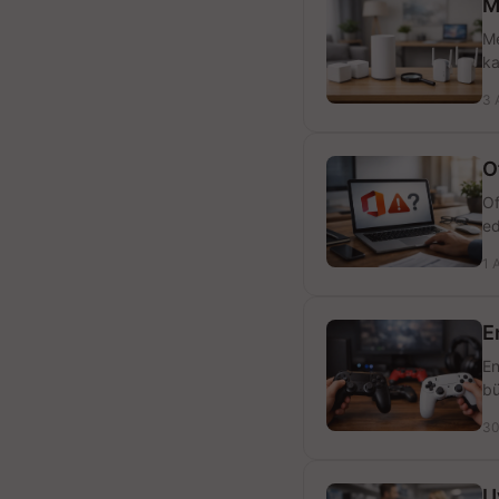
M
Me
ka
3 
O
Of
ed
1 
E
En
bü
30
U