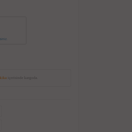
siniz.
akika
içerisinde kargoda.