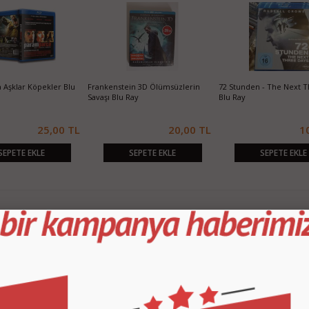
Aşklar Köpekler Blu
Frankenstein 3D Ölümsüzlerin
72 Stunden - The Next 
Savaşı Blu Ray
Blu Ray
25,00 TL
20,00 TL
1
SEPETE EKLE
SEPETE EKLE
SEPETE EKLE
KURUMSAL
M