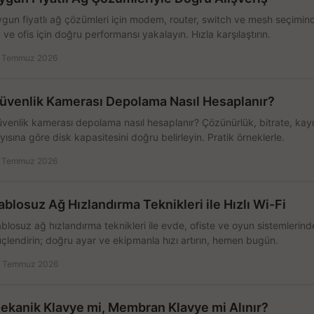
gun fiyatlı ağ çözümleri için modem, router, switch ve mesh seçimin
 ve ofis için doğru performansı yakalayın. Hızla karşılaştırın.
 Temmuz 2026
üvenlik Kamerası Depolama Nasıl Hesaplanır?
venlik kamerası depolama nasıl hesaplanır? Çözünürlük, bitrate, kay
yısına göre disk kapasitesini doğru belirleyin. Pratik örneklerle.
 Temmuz 2026
ablosuz Ağ Hızlandırma Teknikleri ile Hızlı Wi-Fi
blosuz ağ hızlandırma teknikleri ile evde, ofiste ve oyun sistemlerinde
çlendirin; doğru ayar ve ekipmanla hızı artırın, hemen bugün.
 Temmuz 2026
ekanik Klavye mi, Membran Klavye mi Alınır?