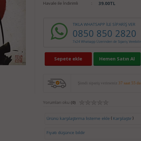
Havale ile İndirimli
:
39.00
TL
TIKLA WHATSAPP İLE SİPARİŞ VER
0850 850 2820
7x24 Whatsapp Üzerinden de Sipariş Verebilir
Sepete ekle
Hemen Satın Al
Şimdi sipariş verirseniz
37 saat 55 d
Yorumları oku
(0)
(
)
Ürünü karşılaştırma listeme ekle
Karşılaştır
Fiyatı düşünce bildir