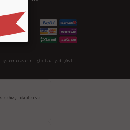
etişim
S.S.
taylı Arama
akkımızda
opyalanması veya herhangi biri yazılı ya da görsel
.
kare hızı, mikrofon ve