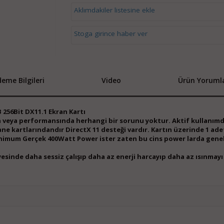
Aklımdakiler listesine ekle
Stoga girince haber ver
eme Bilgileri
Video
Ürün Yorumla
256Bit DX11.1 Ekran Kartı
da veya performansında herhangi bir sorunu yoktur. Aktif kullanımd
 kartlarındandır DirectX 11 desteği vardır. Kartın üzerinde 1 ade
 minimum Gerçek 400Watt Power ister zaten bu cins power larda gene
yesinde daha sessiz çalışıp daha az enerji harcayıp daha az ısınmayı