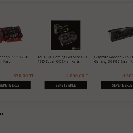
adeon R7 250 2GB
Asus TUF Gaming GeForce GTX
Gigabyte Radeon RX 570
n Kartı
1660 Super OC Ekran Kartı
Gaming OC 8GB Ekran Ka
830,00 TL
4.000,00 TL
4.50
SEPETE EKLE
SEPETE EKLE
SEPETE EKLE
rı