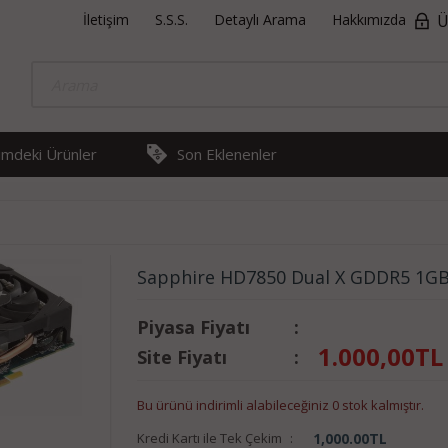
İletişim
S.S.S.
Detaylı Arama
Hakkımızda
Ü
rimdeki Ürünler
Son Eklenenler
Sapphire HD7850 Dual X GDDR5 1GB 
Piyasa Fiyatı
:
1.000,00
TL
Site Fiyatı
:
Bu ürünü indirimli alabileceğiniz 0 stok kalmıştır.
Kredi Kartı ile Tek Çekim
:
1,000.00
TL