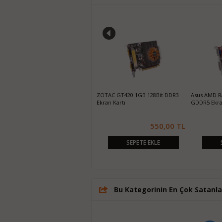
Galaxy GT640 GC 1GB DDR3 128Bit
ZOTAC GT420 1GB 128Bit DDR3
Asus AMD R
HDMI/DVI Ekran Kartı
Ekran Kartı
GDDR5 Ekra
1.030,00 TL
550,00 TL
SEPETE EKLE
SEPETE EKLE
Bu Kategorinin En Çok Satanla