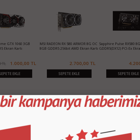
Game GTX 1060 3GB
MSI RADEON RX 580 ARMOR 8G OC
Sapphire Pulse RX580 8G
5 Ekran Kartı
8GB GDDR5 256bit AMD Ekran Kartı
GDDR5(DX12) PCI-Ex Ekra
1.000,00 TL
2.700,00 TL
4.20
0 TL
SEPETE EKLE
SEPETE EKLE
SEPETE EKLE