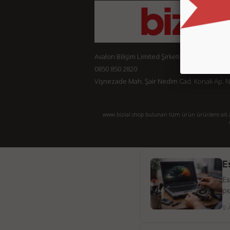
Avalon Bilişim Limited Şirketi
0850 850 2820
Vişnezade Mah. Şair Nedim Cad. Konak Ap. No:
www.bizial.shop bulunan tüm ürün ürünlere ait açı
E
Es
pe
9 