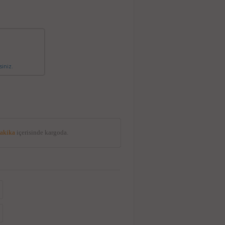
siniz.
dakika
içerisinde kargoda.