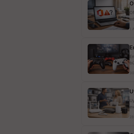
O
Of
ed
1 
E
En
bü
30
U
Uy
ev
28