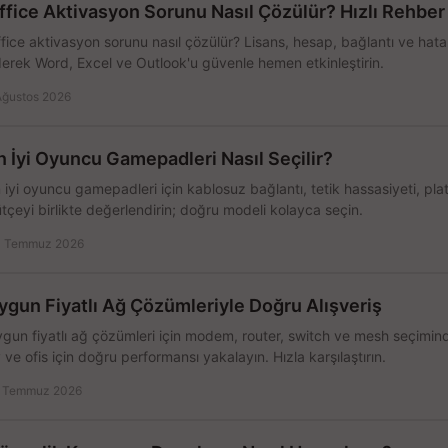
ffice Aktivasyon Sorunu Nasıl Çözülür? Hızlı Rehber
fice aktivasyon sorunu nasıl çözülür? Lisans, hesap, bağlantı ve hata 
erek Word, Excel ve Outlook'u güvenle hemen etkinleştirin.
Ağustos 2026
n İyi Oyuncu Gamepadleri Nasıl Seçilir?
 iyi oyuncu gamepadleri için kablosuz bağlantı, tetik hassasiyeti, pl
tçeyi birlikte değerlendirin; doğru modeli kolayca seçin.
 Temmuz 2026
ygun Fiyatlı Ağ Çözümleriyle Doğru Alışveriş
gun fiyatlı ağ çözümleri için modem, router, switch ve mesh seçimin
 ve ofis için doğru performansı yakalayın. Hızla karşılaştırın.
 Temmuz 2026