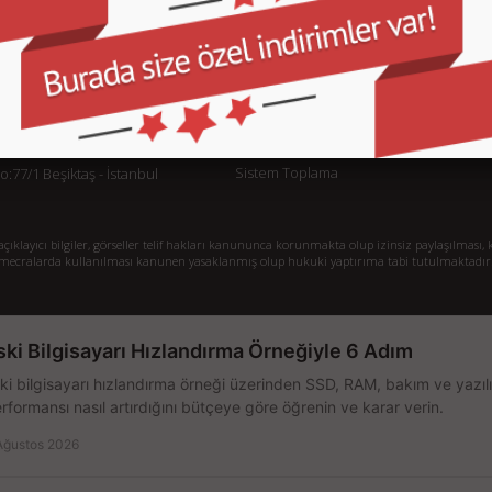
KURUMSAL
M
İletişim
İl
Sipariş Takibi
S.
Gizlilik ve Kullanım Şartları
De
Kargo ve Taşıma Bilgileri
H
Garanti ve İade
Sistem Toplama
77/1 Beşiktaş - İstanbul
klayıcı bilgiler, görseller telif hakları kanununca korunmakta olup izinsiz paylaşılması, k
mecralarda kullanılması kanunen yasaklanmış olup hukuki yaptırıma tabi tutulmaktadır
ski Bilgisayarı Hızlandırma Örneğiyle 6 Adım
ki bilgisayarı hızlandırma örneği üzerinden SSD, RAM, bakım ve yazılı
rformansı nasıl artırdığını bütçeye göre öğrenin ve karar verin.
Ağustos 2026