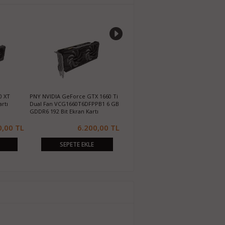
0 XT
PNY NVIDIA GeForce GTX 1660 Ti
ASUS TUF 3 RX 5700XT GAMING OC
A
rtı
Dual Fan VCG1660T6DFPPB1 6 GB
8GB GDDR6 256Bit DX12 Ekran Kartı
G
GDDR6 192 Bit Ekran Kartı
K
0,00 TL
6.200,00 TL
4.900,00 TL
SEPETE EKLE
SEPETE EKLE