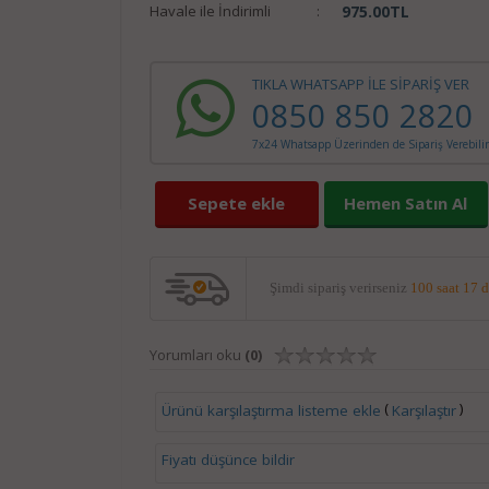
Havale ile İndirimli
:
975.00
TL
TIKLA WHATSAPP İLE SİPARİŞ VER
0850 850 2820
7x24 Whatsapp Üzerinden de Sipariş Verebilir
Sepete ekle
Hemen Satın Al
Şimdi sipariş verirseniz
100 saat 17 
Yorumları oku
(0)
(
)
Ürünü karşılaştırma listeme ekle
Karşılaştır
Fiyatı düşünce bildir