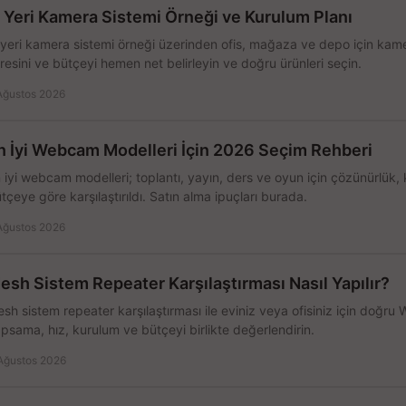
ş Yeri Kamera Sistemi Örneği ve Kurulum Planı
 yeri kamera sistemi örneği üzerinden ofis, mağaza ve depo için kamer
resini ve bütçeyi hemen net belirleyin ve doğru ürünleri seçin.
Ağustos 2026
n İyi Webcam Modelleri İçin 2026 Seçim Rehberi
 iyi webcam modelleri; toplantı, yayın, ders ve oyun için çözünürlük, 
tçeye göre karşılaştırıldı. Satın alma ipuçları burada.
Ağustos 2026
esh Sistem Repeater Karşılaştırması Nasıl Yapılır?
sh sistem repeater karşılaştırması ile eviniz veya ofisiniz için doğru
psama, hız, kurulum ve bütçeyi birlikte değerlendirin.
Ağustos 2026