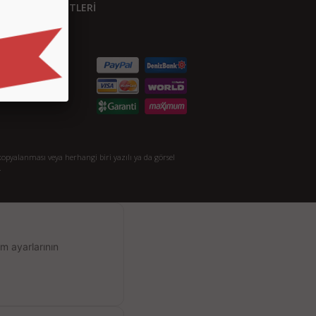
ÜŞTERİ HİZMETLERİ
etişim
S.S.
taylı Arama
akkımızda
opyalanması veya herhangi biri yazılı ya da görsel
.
m ayarlarının