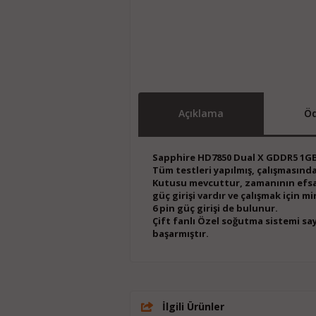
Açıklama
Öd
Sapphire HD7850 Dual X GDDR5 1GB 
Tüm testleri yapılmış, çalışmasın
Kutusu mevcuttur, zamanının efsane
güç girişi vardır ve çalışmak için
6 pin güç girişi de bulunur.
Çift fanlı Özel soğutma sistemi sa
başarmıştır.
İlgili Ürünler