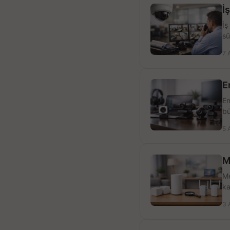
İ
İş
sü
7 
E
En
bü
5 
M
Me
ka
3 