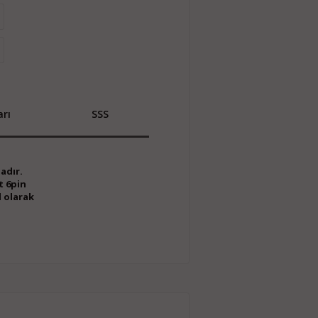
rı
SSS
adır.
t 6pin
l olarak