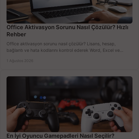
Office Aktivasyon Sorunu Nasıl Çözülür? Hızlı
Rehber
Office aktivasyon sorunu nasıl çözülür? Lisans, hesap,
bağlantı ve hata kodlarını kontrol ederek Word, Excel ve
Outlook'u güvenle hemen etkinleştirin.
1 Ağustos 2026
En İyi Oyuncu Gamepadleri Nasıl Seçilir?