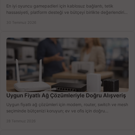
En iyi oyuncu gamepadleri için kablosuz bağlantı, tetik
hassasiyeti, platform desteği ve bütçeyi birlikte değerlendirin;
doğru modeli kolayca seçin.
30 Temmuz 2026
Uygun Fiyatlı Ağ Çözümleriyle Doğru Alışveriş
Uygun fiyatlı ağ çözümleri için modem, router, switch ve mesh
seçiminde bütçenizi koruyun; ev ve ofis için doğru
performansı yakalayın. Hızla karşılaştırın.
28 Temmuz 2026