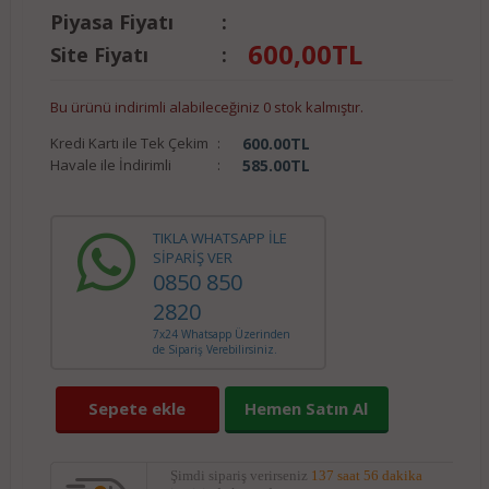
Piyasa Fiyatı
:
600,00
TL
Site Fiyatı
:
Bu ürünü indirimli alabileceğiniz 0 stok kalmıştır.
Kredi Kartı ile Tek Çekim
:
600.00
TL
Havale ile İndirimli
:
585.00
TL
TIKLA WHATSAPP İLE
SİPARİŞ VER
0850 850
2820
7x24 Whatsapp Üzerinden
de Sipariş Verebilirsiniz.
Sepete ekle
Hemen Satın Al
Şimdi sipariş verirseniz
137 saat 56 dakika