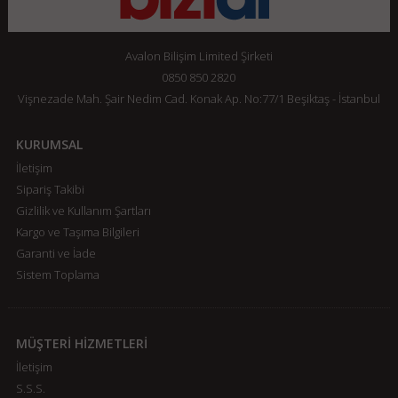
Avalon Bilişim Limited Şirketi
0850 850 2820
Vişnezade Mah. Şair Nedim Cad. Konak Ap. No:77/1 Beşiktaş - İstanbul
KURUMSAL
İletişim
Sipariş Takibi
Gizlilik ve Kullanım Şartları
Kargo ve Taşıma Bilgileri
Garanti ve İade
Sistem Toplama
MÜŞTERİ HİZMETLERİ
İletişim
S.S.S.