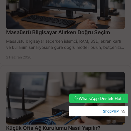
Masaüstü Bilgisayar Alırken Doğru Seçim
Masaüstü bilgisayar seçerken işlemci, RAM, SSD, ekran kartı
ve kullanım senaryosuna göre doğru modeli bulun, bütçenizi
boşa harcamayın.
2 Haziran 2026
WhatsApp Destek Hattı
ShopPHP
| v5
Küçük Ofis Ağ Kurulumu Nasıl Yapılır?