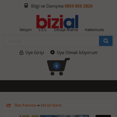
Bilgi ve Danışma
0850 850 2820
İletişim
S.S.S.
Detaylı Arama
Hakkımızda
Üye Girişi
Üye Olmak İstiyorum
0
İlan Panosu
»
Ekran Kartı