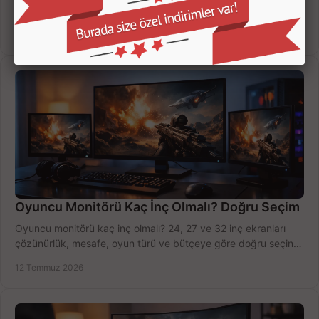
ayrımıyla daha az yanlış uyarı sunar. Ev ve iş yeriniz için doğru
modeli, fiyatı karşılaştırın.
14 Temmuz 2026
Oyuncu Monitörü Kaç İnç Olmalı? Doğru Seçim
Oyuncu monitörü kaç inç olmalı? 24, 27 ve 32 inç ekranları
çözünürlük, mesafe, oyun türü ve bütçeye göre doğru seçin,
fırsatları değerlendirin, inceleyin.
12 Temmuz 2026