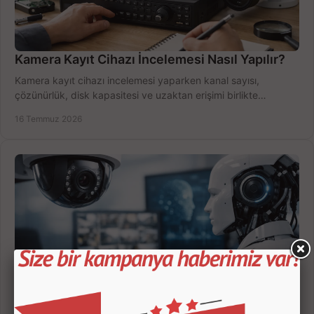
Kamera Kayıt Cihazı İncelemesi Nasıl Yapılır?
Kamera kayıt cihazı incelemesi yaparken kanal sayısı,
çözünürlük, disk kapasitesi ve uzaktan erişimi birlikte
değerlendirin; bütçenizi doğru yönetin.
16 Temmuz 2026
Yapay Zekalı Güvenlik Kameraları Nasıl Seçilir?
Yapay zekalı güvenlik kameraları; insan, araç ve hareket