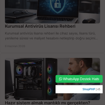
Kurumsal Antivirüs Lisansı Rehberi
Kurumsal antivirüs lisansı rehberi ile cihaz sayısı, lisans türü,
yenileme süresi ve maliyet hesabını netleştirip doğru seçimi
yapın.
6 Haziran 2026
WhatsApp Destek Hattı
ShopPHP
| v5
Hazır sistem almak mantıklı mı gerçekten?