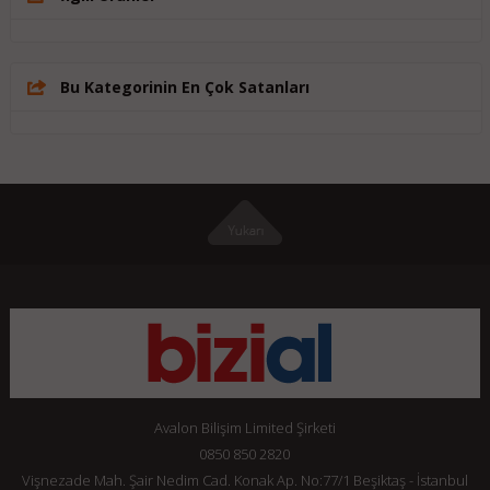
Bu Kategorinin En Çok Satanları
Avalon Bilişim Limited Şirketi
0850 850 2820
Vişnezade Mah. Şair Nedim Cad. Konak Ap. No:77/1 Beşiktaş - İstanbul