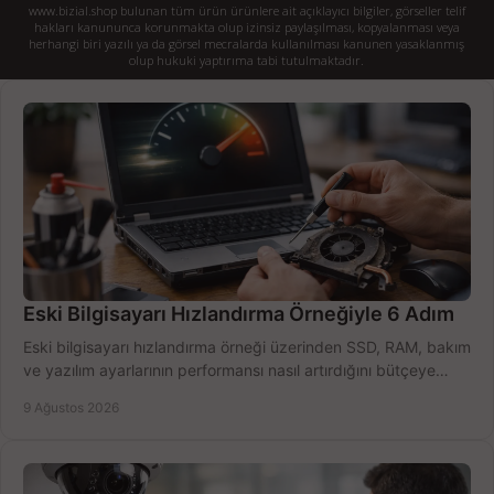
www.bizial.shop bulunan tüm ürün ürünlere ait açıklayıcı bilgiler, görseller telif
hakları kanununca korunmakta olup izinsiz paylaşılması, kopyalanması veya
herhangi biri yazılı ya da görsel mecralarda kullanılması kanunen yasaklanmış
olup hukuki yaptırıma tabi tutulmaktadır.
Eski Bilgisayarı Hızlandırma Örneğiyle 6 Adım
Eski bilgisayarı hızlandırma örneği üzerinden SSD, RAM, bakım
ve yazılım ayarlarının performansı nasıl artırdığını bütçeye
göre öğrenin ve karar verin.
9 Ağustos 2026