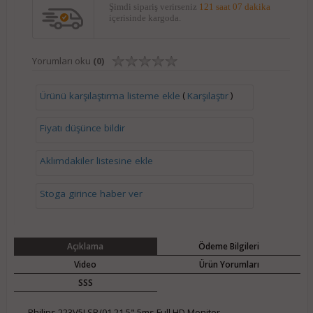
Şimdi sipariş verirseniz
121 saat 07 dakika
içerisinde kargoda.
Yorumları oku
(0)
(
)
Ürünü karşılaştırma listeme ekle
Karşılaştır
Fiyatı düşünce bildir
Aklımdakiler listesine ekle
Stoga girince haber ver
Açıklama
Ödeme Bilgileri
Video
Ürün Yorumları
SSS
Philips 223V5LSB/01 21.5" 5ms Full HD Monitor