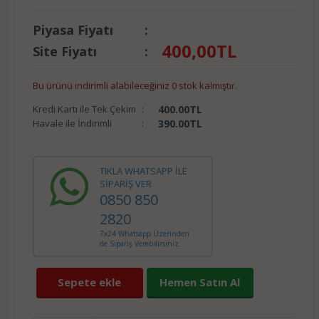
Piyasa Fiyatı
:
400,00
TL
Site Fiyatı
:
Bu ürünü indirimli alabileceğiniz 0 stok kalmıştır.
Kredi Kartı ile Tek Çekim
:
400.00
TL
Havale ile İndirimli
:
390.00
TL
TIKLA WHATSAPP İLE
SİPARİŞ VER
0850 850
2820
7x24 Whatsapp Üzerinden
de Sipariş Verebilirsiniz.
Sepete ekle
Hemen Satın Al