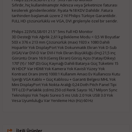
Sıfırdır, hiç kullanılmamıştır Adınıza veya Şirketinize faturası
kesilerek gönderilecektir. Fiyata %18 KDV Dahildir. Fatura
tarihinden başlamak üzere 2 Yıl Philips Türkiye Garantilidir.
FULL HD çözünürlüklü ve VGA, DVI girişleriyle özel bir seridir.
Philips 223V5LSB/01 21.5" 5ms Full HD Monitor
3D Desteği Yok Ağırlık 2,61 kg Bekleme Modu < 0,5 W Boyutlar
503 x 376 x 213 mm Çözünürlük (max) 1920 x 1080 Dahili
Hoparlör Yok DisplayPort Yok Dokunmatik Ekran Yok D-Sub
(VGA) Var DVI-D Var DVI-I Yok Ekran Büyüklüğü (İnç) 21,5 inç
Görüntü Oranı 16:9 (Geniş Ekran) Görüş Açısı (Yatay/Dikey)
170º (Y) / 160º (D) Güç Kaynağı Dahili Batarya Güç Tüketimi 15
W HDCP Var HDMI Yok Kamera Yok Kavisli Yüzey Yok
Kontrast Oranı (mnt) 1000:1 Kullanım Amacı Ev Kullanıcısı Kutu
İçeriği VGA Kablo + Güç Kablosu + Garanti Belgesi MHL Yok
Mini DisplayPort Yok Nokta Aralığı 0,24 Doth Pitch Panel Tipi
TFT-LCD Parlaklık (cd/m) 250 cd Renk Sayısı 16,7 Milyon Sync
Teknolojisi Yok Tepki Süresi 5 ms Usb 2.0 Yok USB 3.0 Yok
Vesa Uyumluluğu Var Yenileme Hızı (Hz) 60 Hz
İlgili Ürünler