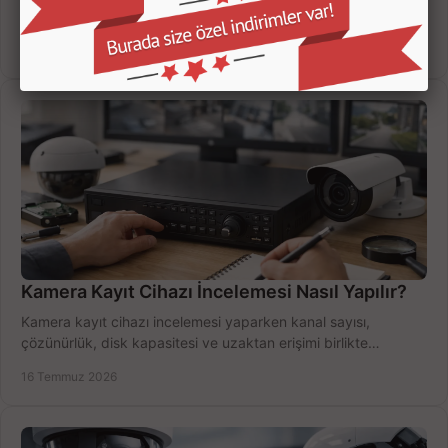
süresi ve bağlantı tipini karşılaştırın; eviniz veya iş yeriniz için
doğru sistemi hemen seçin.
18 Temmuz 2026
Kamera Kayıt Cihazı İncelemesi Nasıl Yapılır?
Kamera kayıt cihazı incelemesi yaparken kanal sayısı,
çözünürlük, disk kapasitesi ve uzaktan erişimi birlikte
değerlendirin; bütçenizi doğru yönetin.
16 Temmuz 2026