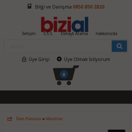
Bilgi ve Danışma
0850 850 2820
İletişim
S.S.S.
Detaylı Arama
Hakkımızda
Üye Girişi
Üye Olmak İstiyorum
0
İlan Panosu
»
Monitor