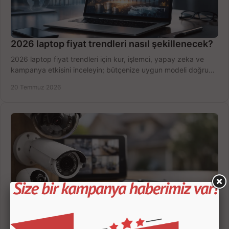
2026 laptop fiyat trendleri nasıl şekillenecek?
2026 laptop fiyat trendleri için kur, işlemci, yapay zeka ve
kampanya etkisini inceleyin; bütçenize uygun modeli doğru
zamanda seçmenin yollarını görün.
20 Temmuz 2026
Güvenlik Kamerası Seçerken 7 Kritik Kriter
Güvenlik kamerası seçerken çözünürlük, gece görüşü, kayıt