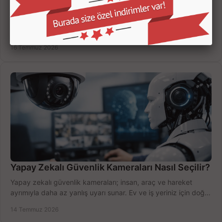
Kamera Kayıt Cihazı İncelemesi Nasıl Yapılır?
Kamera kayıt cihazı incelemesi yaparken kanal sayısı,
çözünürlük, disk kapasitesi ve uzaktan erişimi birlikte
değerlendirin; bütçenizi doğru yönetin.
16 Temmuz 2026
Yapay Zekalı Güvenlik Kameraları Nasıl Seçilir?
Yapay zekalı güvenlik kameraları; insan, araç ve hareket
ayrımıyla daha az yanlış uyarı sunar. Ev ve iş yeriniz için doğru
modeli, fiyatı karşılaştırın.
14 Temmuz 2026