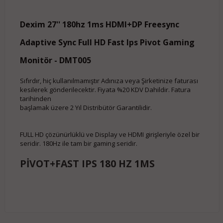
Dexim 27'' 180hz 1ms HDMI+DP Freesync
Adaptive Sync Full HD Fast Ips Pivot Gaming
Monitör - DMT005
Sıfırdır, hiç kullanılmamıştır Adınıza veya Şirketinize faturası
kesilerek gönderilecektir. Fiyata %20 KDV Dahildir. Fatura
tarihinden
başlamak üzere 2 Yıl Distribütör Garantilidir.
FULL HD çözünürlüklü ve Display ve HDMI girişleriyle özel bir
seridir. 180Hz ile tam bir gaming seridir.
PİVOT+FAST IPS 180 HZ 1MS