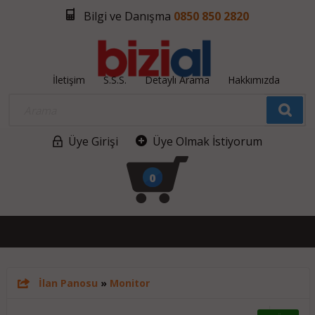
Bilgi ve Danışma
0850 850 2820
İletişim
S.S.S.
Detaylı Arama
Hakkımızda
Üye Girişi
Üye Olmak İstiyorum
0
İlan Panosu
»
Monitor