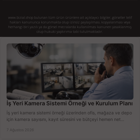
www.bizial.shop bulunan tüm ürün ürünlere ait açıklayıcı bilgiler, görseller telif
hakları kanununca korunmakta olup izinsiz paylaşılması, kopyalanması veya
herhangi biri yazılı ya da görsel mecralarda kullanılması kanunen yasaklanmış
olup hukuki yaptırıma tabi tutulmaktadır.
İş Yeri Kamera Sistemi Örneği ve Kurulum Planı
İş yeri kamera sistemi örneği üzerinden ofis, mağaza ve depo
için kamera sayısını, kayıt süresini ve bütçeyi hemen net
belirleyin ve doğru ürünleri seçin.
7 Ağustos 2026