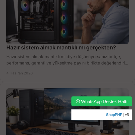
Hazır sistem almak mantıklı mı gerçekten?
Hazır sistem almak mantıklı mı diye düşünüyorsanız bütçe,
performans, garanti ve yükseltme payını birlikte değerlendirin,
doğru seçin.
4 Haziran 2026
WhatsApp Destek Hattı
ShopPHP
| v5