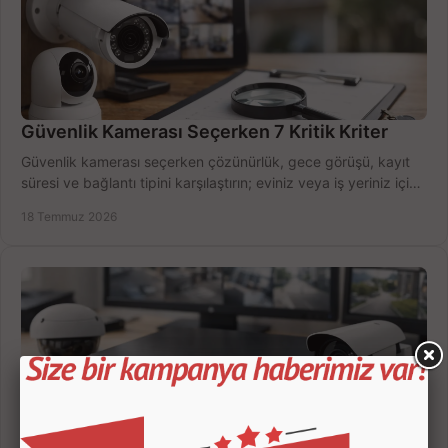
Güvenlik Kamerası Seçerken 7 Kritik Kriter
Güvenlik kamerası seçerken çözünürlük, gece görüşü, kayıt
süresi ve bağlantı tipini karşılaştırın; eviniz veya iş yeriniz için
doğru sistemi hemen seçin.
18 Temmuz 2026