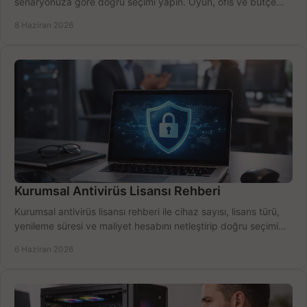
senaryonuza göre doğru seçimi yapın. Oyun, ofis ve bütçe
için net karşılaştırma.
8 Haziran 2026
Kurumsal Antivirüs Lisansı Rehberi
Kurumsal antivirüs lisansı rehberi ile cihaz sayısı, lisans türü,
yenileme süresi ve maliyet hesabını netleştirip doğru seçimi
yapın.
6 Haziran 2026