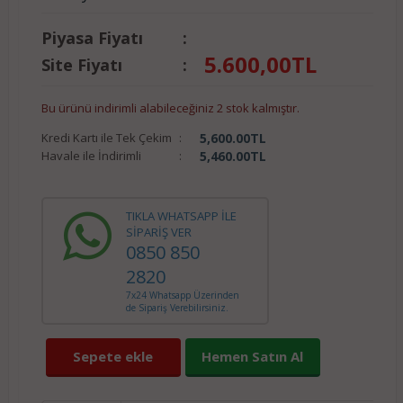
Piyasa Fiyatı
:
5.600,00
TL
Site Fiyatı
:
Bu ürünü indirimli alabileceğiniz 2 stok kalmıştır.
Kredi Kartı ile Tek Çekim
:
5,600.00
TL
Havale ile İndirimli
:
5,460.00
TL
TIKLA WHATSAPP İLE
SİPARİŞ VER
0850 850
2820
7x24 Whatsapp Üzerinden
de Sipariş Verebilirsiniz.
Sepete ekle
Hemen Satın Al