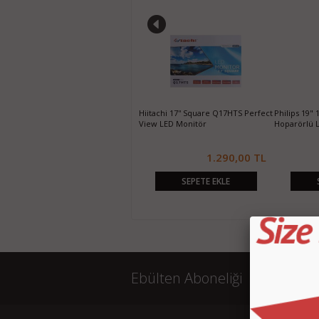
Hiitachi 19'' Wide Q19HTW
Hiitachi 17'' Square Q17HTS Perfect
Philips 19"
PerfectView LED Monitör
View LED Monitör
Hoparörlü 
1.550,00 TL
1.290,00 TL
SEPETE EKLE
SEPETE EKLE
Ebülten Aboneliği