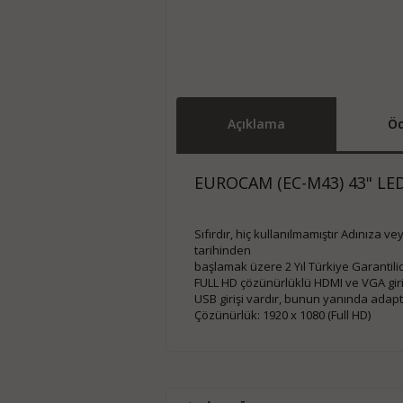
Açıklama
Öd
EUROCAM (EC-M43) 43" L
Sıfırdır, hiç kullanılmamıştır Adınıza v
tarihinden
başlamak üzere 2 Yıl Türkiye Garantilid
FULL HD çözünürlüklü HDMI ve VGA giri
USB girişi vardır, bunun yanında adap
Çözünürlük: 1920 x 1080 (Full HD)