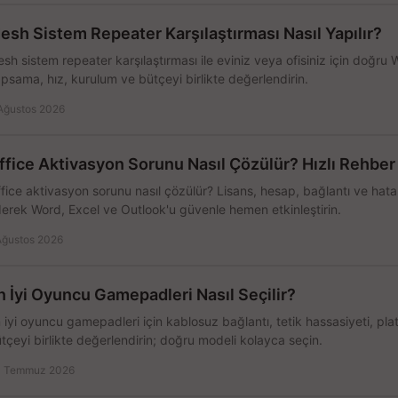
esh Sistem Repeater Karşılaştırması Nasıl Yapılır?
sh sistem repeater karşılaştırması ile eviniz veya ofisiniz için doğru
psama, hız, kurulum ve bütçeyi birlikte değerlendirin.
Ağustos 2026
ffice Aktivasyon Sorunu Nasıl Çözülür? Hızlı Rehber
fice aktivasyon sorunu nasıl çözülür? Lisans, hesap, bağlantı ve hata 
erek Word, Excel ve Outlook'u güvenle hemen etkinleştirin.
Ağustos 2026
n İyi Oyuncu Gamepadleri Nasıl Seçilir?
 iyi oyuncu gamepadleri için kablosuz bağlantı, tetik hassasiyeti, pl
tçeyi birlikte değerlendirin; doğru modeli kolayca seçin.
 Temmuz 2026