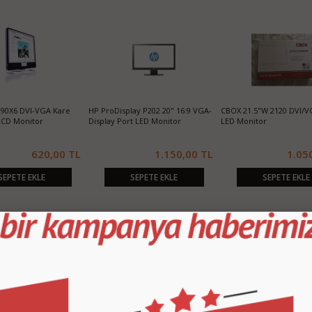
 190X6 DVI-VGA Kare
HP ProDisplay P202 20" 16:9 VGA-
CBOX 21.5"W 2120 DVI/V
LCD Monitor
Display Port LED Monitor
LED Monitor
620,00 TL
1.150,00 TL
1.05
SEPETE EKLE
SEPETE EKLE
SEPETE EKLE