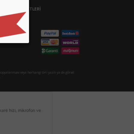
ÜŞTERİ HİZMETLERİ
etişim
S.S.
taylı Arama
akkımızda
opyalanması veya herhangi biri yazılı ya da görsel
.
kare hızı, mikrofon ve