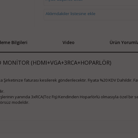
Aklımdakiler listesine ekle
eme Bilgileri
Video
Ürün Yorumla
ED MONİTOR (HDMI+VGA+3RCA+HOPARLÖR)
eya Şirketinize faturası kesilerek gönderilecektir. Fiyata %20 KDV Dahildir. F
ir.
şlerinin yanında 3xRCA(Toz Fiş) Kendinden Hoparlörlü olmasıyla özel bir s
törsüz modeldir.