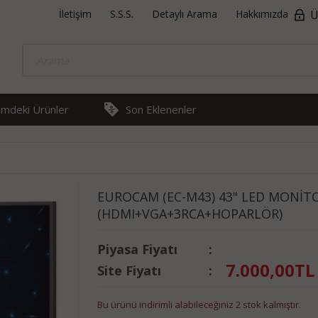
İletişim
S.S.S.
Detaylı Arama
Hakkımızda
Ü
rimdeki Ürünler
Son Eklenenler
EUROCAM (EC-M43) 43" LED MONİT
(HDMI+VGA+3RCA+HOPARLÖR)
Piyasa Fiyatı
:
7.000,00
TL
Site Fiyatı
:
Bu ürünü indirimli alabileceğiniz 2 stok kalmıştır.