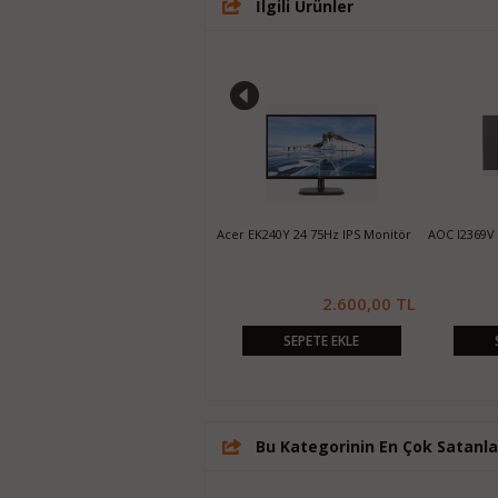
İlgili Ürünler
CBOX 21.5"W 2120 DVI/VGA Full HD
Acer EK240Y 24 75Hz IPS Monitör
AOC I2369V 
LED Monitor
1.050,00 TL
2.600,00 TL
SEPETE EKLE
SEPETE EKLE
Bu Kategorinin En Çok Satanla