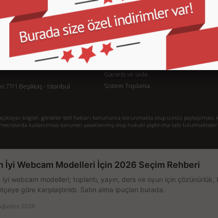
KURUMSAL
M
İletişim
İl
Sipariş Takibi
S.
Gizlilik ve Kullanım Şartları
De
Kargo ve Taşıma Bilgileri
H
Garanti ve İade
Sistem Toplama
77/1 Beşiktaş - İstanbul
klayıcı bilgiler, görseller telif hakları kanununca korunmakta olup izinsiz paylaşılması, k
mecralarda kullanılması kanunen yasaklanmış olup hukuki yaptırıma tabi tutulmaktadır
n İyi Webcam Modelleri İçin 2026 Seçim Rehberi
 iyi webcam modelleri; toplantı, yayın, ders ve oyun için çözünürlük, 
tçeye göre karşılaştırıldı. Satın alma ipuçları burada.
Ağustos 2026