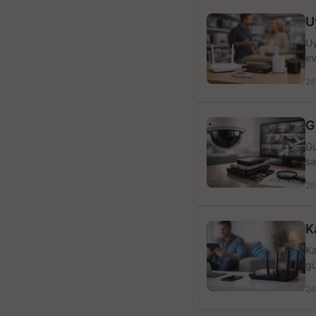
U
Uy
ev
28
G
Gü
sa
26
K
Ka
gü
24