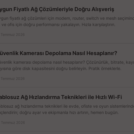
ygun Fiyatlı Ağ Çözümleriyle Doğru Alışveriş
gun fiyatlı ağ çözümleri için modem, router, switch ve mesh seçimin
 ve ofis için doğru performansı yakalayın. Hızla karşılaştırın.
 Temmuz 2026
üvenlik Kamerası Depolama Nasıl Hesaplanır?
venlik kamerası depolama nasıl hesaplanır? Çözünürlük, bitrate, kay
yısına göre disk kapasitesini doğru belirleyin. Pratik örneklerle.
 Temmuz 2026
ablosuz Ağ Hızlandırma Teknikleri ile Hızlı Wi-Fi
blosuz ağ hızlandırma teknikleri ile evde, ofiste ve oyun sistemlerinde
çlendirin; doğru ayar ve ekipmanla hızı artırın, hemen bugün.
 Temmuz 2026