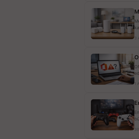
M
Me
ka
3 
O
Of
ed
1 
E
En
bü
30