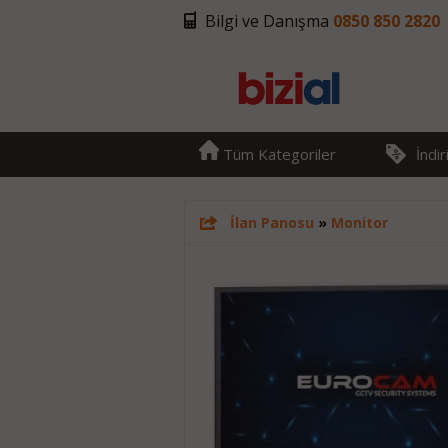
Bilgi ve Danışma
0850 850 2820
Tüm Kategoriler
İndi
İlan Panosu
»
Monitor