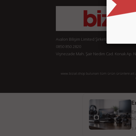
Avalon Bilişim Limited Şirketi
0850 850 2820
Vişnezade Mah. Şair Nedim Cad. Konak Ap. No:
www.bizial.shop bulunan tüm ürün ürünlere ait açı
E
En
bü
5 