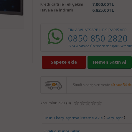
Kredi Kartı ile Tek Çekim
:
7,000.00
TL
Havale ile İndirimli
:
6,825.00
TL
TIKLA WHATSAPP İLE SİPARİŞ VER
0850 850 2820
7x24 Whatsapp Üzerinden de Sipariş Verebilir
Sepete ekle
Hemen Satın Al
Şimdi sipariş verirseniz
40 saat 54 d
Yorumları oku
(0)
(
)
Ürünü karşılaştırma listeme ekle
Karşılaştır
Fiyatı düşünce bildir