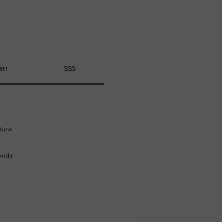
rı
SSS
atura
eridir.