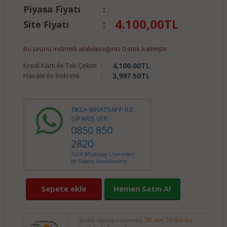
Piyasa Fiyatı
:
4.100,00
TL
Site Fiyatı
:
Bu ürünü indirimli alabileceğiniz 0 stok kalmıştır.
Kredi Kartı ile Tek Çekim
:
4,100.00
TL
Havale ile İndirimli
:
3,997.50
TL
TIKLA WHATSAPP İLE
SİPARİŞ VER
0850 850
2820
7x24 Whatsapp Üzerinden
de Sipariş Verebilirsiniz.
Sepete ekle
Hemen Satın Al
Şimdi sipariş verirseniz
30 saat 53 dakika