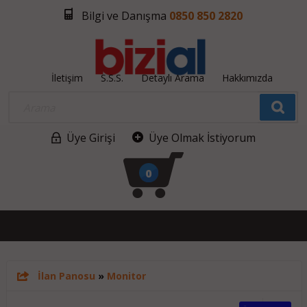
Bilgi ve Danışma
0850 850 2820
İletişim
S.S.S.
Detaylı Arama
Hakkımızda
Üye Girişi
Üye Olmak İstiyorum
0
İlan Panosu
»
Monitor