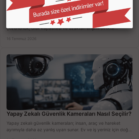
Kamera Kayıt Cihazı İncelemesi Nasıl Yapılır?
Kamera kayıt cihazı incelemesi yaparken kanal sayısı,
çözünürlük, disk kapasitesi ve uzaktan erişimi birlikte
değerlendirin; bütçenizi doğru yönetin.
16 Temmuz 2026
Yapay Zekalı Güvenlik Kameraları Nasıl Seçilir?
Yapay zekalı güvenlik kameraları; insan, araç ve hareket
ayrımıyla daha az yanlış uyarı sunar. Ev ve iş yeriniz için doğru
modeli, fiyatı karşılaştırın.