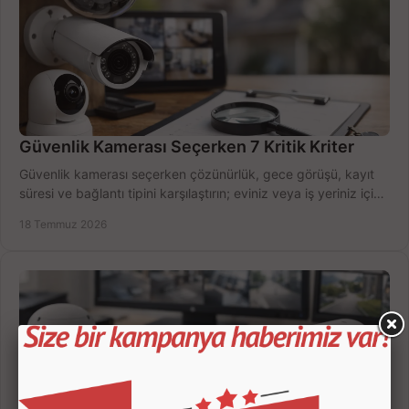
Güvenlik Kamerası Seçerken 7 Kritik Kriter
Güvenlik kamerası seçerken çözünürlük, gece görüşü, kayıt
süresi ve bağlantı tipini karşılaştırın; eviniz veya iş yeriniz için
doğru sistemi hemen seçin.
18 Temmuz 2026