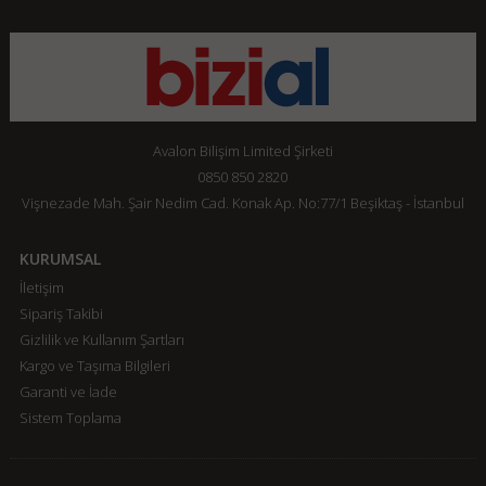
Avalon Bilişim Limited Şirketi
0850 850 2820
Vişnezade Mah. Şair Nedim Cad. Konak Ap. No:77/1 Beşiktaş - İstanbul
KURUMSAL
İletişim
Sipariş Takibi
Gizlilik ve Kullanım Şartları
Kargo ve Taşıma Bilgileri
Garanti ve İade
Sistem Toplama