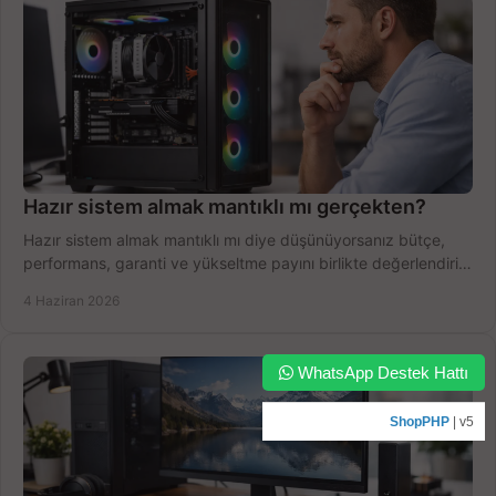
Hazır sistem almak mantıklı mı gerçekten?
Hazır sistem almak mantıklı mı diye düşünüyorsanız bütçe,
performans, garanti ve yükseltme payını birlikte değerlendirin,
doğru seçin.
4 Haziran 2026
WhatsApp Destek Hattı
ShopPHP
| v5