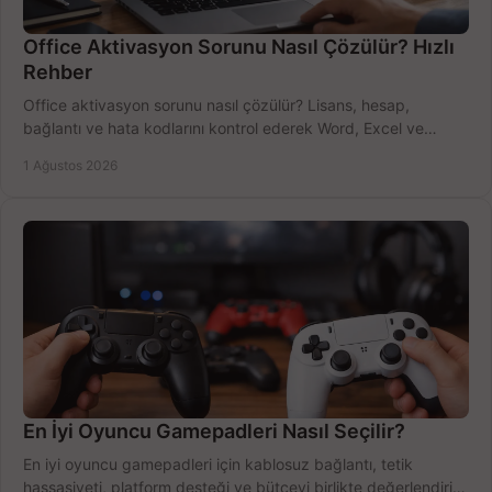
Office Aktivasyon Sorunu Nasıl Çözülür? Hızlı
Rehber
Office aktivasyon sorunu nasıl çözülür? Lisans, hesap,
bağlantı ve hata kodlarını kontrol ederek Word, Excel ve
Outlook'u güvenle hemen etkinleştirin.
1 Ağustos 2026
En İyi Oyuncu Gamepadleri Nasıl Seçilir?
En iyi oyuncu gamepadleri için kablosuz bağlantı, tetik
hassasiyeti, platform desteği ve bütçeyi birlikte değerlendirin;