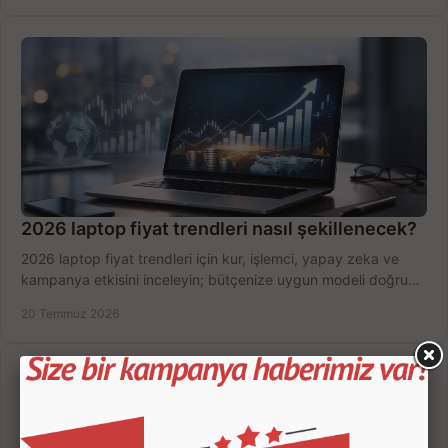
2026 laptop fiyat trendleri nasıl şekillenecek?
2026 laptop fiyat trendleri için kur, işlemci, yapay zeka ve
kampanya etkisini inceleyin; bütçenize uygun modeli doğru
zamanda seçmenin yollarını görün.
20 Temmuz 2026