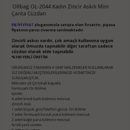
Ollbag OL-2044 Kadın Zincir Askılı Mini
Çanta Cüzdan
EN İYİ FİYAT
sloganımızla satışta olan fırsattır, piyasa
fiyatının yarısı civarına satılmaktadır.
Zincirli askısı vardır, çok amaçlı kullanıma uygun
olarak Omuzda taşınabilir diğer taraftan sadece
cüzdan olarak elde taşınabilir.
%100 YERLİ ÜRETİM
ÜRÜNÜMÜZ TAMAMEN A SINIF MALZEMELER KULLANILARAK
SİZ DEĞERLİ MÜŞTERİLERİLERİMİZE HİZMETİNİZE
SUNULMUŞTUR.
Mıknatıs çıt-Çıt tokalı kapaklı.
Fermuarlı Ön Bölme
Içinde:
4 adet kredi kartı bölmesi mevcut.
Zincirli Askı.
1 adet büyük göz(Telefon gözü). Ön Bölme
1 adet fermuarlı bozuk para bölmesi mevcut.
2 adet kağıt para bölmesi mevcut.
%100 yerli üretim.