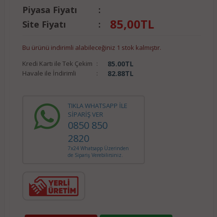
Piyasa Fiyatı
:
85,00
TL
Site Fiyatı
:
Bu ürünü indirimli alabileceğiniz 1 stok kalmıştır.
Kredi Kartı ile Tek Çekim
:
85.00
TL
Havale ile İndirimli
:
82.88
TL
TIKLA WHATSAPP İLE
SİPARİŞ VER
0850 850
2820
7x24 Whatsapp Üzerinden
de Sipariş Verebilirsiniz.