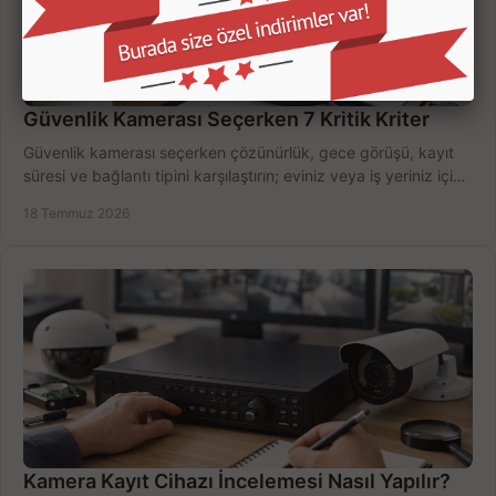
Güvenlik Kamerası Seçerken 7 Kritik Kriter
Güvenlik kamerası seçerken çözünürlük, gece görüşü, kayıt
süresi ve bağlantı tipini karşılaştırın; eviniz veya iş yeriniz için
doğru sistemi hemen seçin.
18 Temmuz 2026
Kamera Kayıt Cihazı İncelemesi Nasıl Yapılır?