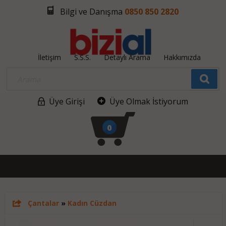
Bilgi ve Danışma
0850 850 2820
İletişim
S.S.S.
Detaylı Arama
Hakkımızda
Üye Girişi
Üye Olmak İstiyorum
0
Çantalar
»
Kadın Cüzdan