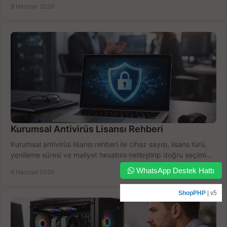
8 Haziran 2026
Kurumsal Antivirüs Lisansı Rehberi
Kurumsal antivirüs lisansı rehberi ile cihaz sayısı, lisans türü,
yenileme süresi ve maliyet hesabını netleştirip doğru seçimi
yapın.
WhatsApp Destek Hattı
6 Haziran 2026
ShopPHP
| v5