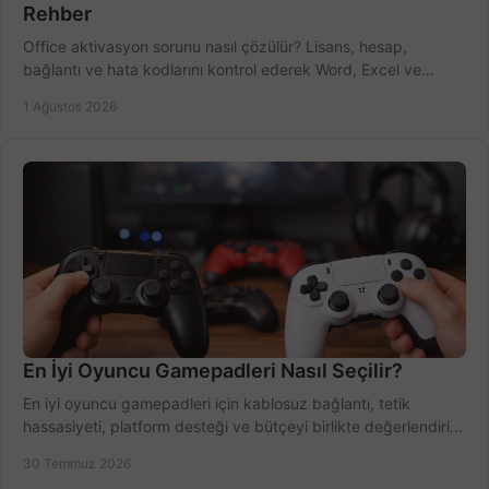
Rehber
Office aktivasyon sorunu nasıl çözülür? Lisans, hesap,
bağlantı ve hata kodlarını kontrol ederek Word, Excel ve
Outlook'u güvenle hemen etkinleştirin.
1 Ağustos 2026
En İyi Oyuncu Gamepadleri Nasıl Seçilir?
En iyi oyuncu gamepadleri için kablosuz bağlantı, tetik
hassasiyeti, platform desteği ve bütçeyi birlikte değerlendirin;
doğru modeli kolayca seçin.
30 Temmuz 2026