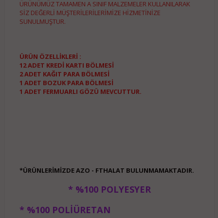
ÜRÜNÜMÜZ TAMAMEN A SINIF MALZEMELER KULLANILARAK
SİZ DEĞERLİ MÜŞTERİLERİLERİMİZE HİZMETİNİZE
SUNULMUŞTUR.
ÜRÜN ÖZELLİKLERİ :
12 ADET KREDİ KARTI BÖLMESİ
2 ADET KAĞIT PARA BÖLMESİ
1 ADET BOZUK PARA BÖLMESİ
1 ADET FERMUARLI GÖZÜ MEVCUTTUR.
*ÜRÜNLERİMİZDE AZO - FTHALAT BULUNMAMAKTADIR.
* %100 POLYESYER
* %100 POLİÜRETAN