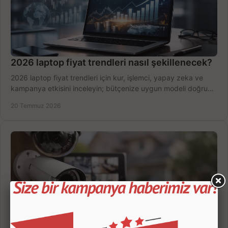
2026 laptop fiyat trendleri nasıl şekillenecek?
2026 laptop fiyat trendleri için kur, işlemci, yapay zeka ve
kampanya etkisini inceleyin; bütçenize uygun modeli doğru
zamanda seçmenin yollarını görün.
20 Temmuz 2026