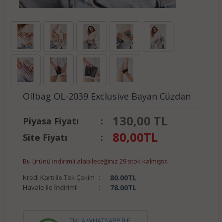
Ollbag OL-2039 Exclusive Bayan Cüzdan
130,00 TL
Piyasa Fiyatı
:
80,00
TL
Site Fiyatı
:
Bu ürünü indirimli alabileceğiniz 29 stok kalmıştır.
Kredi Kartı ile Tek Çekim
:
80.00
TL
Havale ile İndirimli
:
78.00
TL
TIKLA WHATSAPP İLE