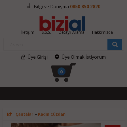
Bilgi ve Danışma
0850 850 2820
İletişim
S.S.S.
Detaylı Arama
Hakkımızda
Üye Girişi
Üye Olmak İstiyorum
0
Çantalar
»
Kadın Cüzdan