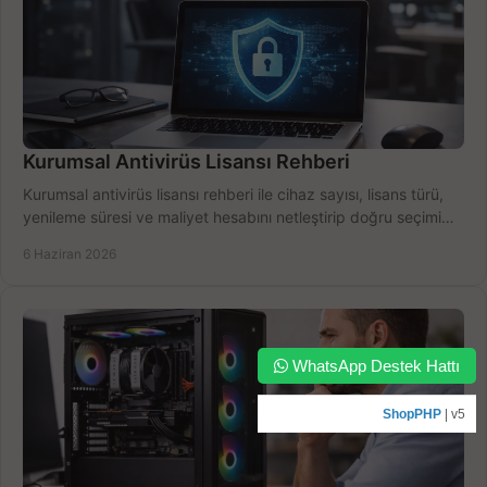
Kurumsal Antivirüs Lisansı Rehberi
Kurumsal antivirüs lisansı rehberi ile cihaz sayısı, lisans türü,
yenileme süresi ve maliyet hesabını netleştirip doğru seçimi
yapın.
6 Haziran 2026
WhatsApp Destek Hattı
ShopPHP
| v5