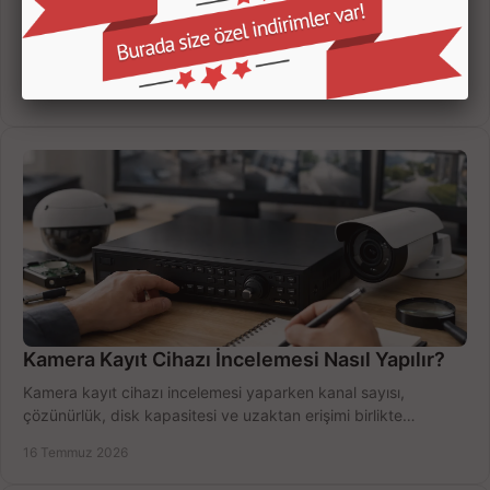
Güvenlik Kamerası Seçerken 7 Kritik Kriter
Güvenlik kamerası seçerken çözünürlük, gece görüşü, kayıt
süresi ve bağlantı tipini karşılaştırın; eviniz veya iş yeriniz için
doğru sistemi hemen seçin.
18 Temmuz 2026
Kamera Kayıt Cihazı İncelemesi Nasıl Yapılır?
Kamera kayıt cihazı incelemesi yaparken kanal sayısı,
çözünürlük, disk kapasitesi ve uzaktan erişimi birlikte
değerlendirin; bütçenizi doğru yönetin.
16 Temmuz 2026