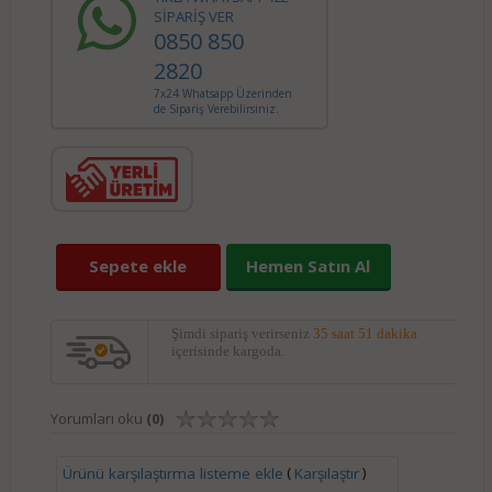
SİPARİŞ VER
0850 850
2820
7x24 Whatsapp Üzerinden
de Sipariş Verebilirsiniz.
Sepete ekle
Hemen Satın Al
Şimdi sipariş verirseniz
35 saat 51 dakika
içerisinde kargoda.
Yorumları oku
(0)
(
)
Ürünü karşılaştırma listeme ekle
Karşılaştır