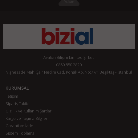
Avalon Bilişim Limited Şirketi
0850 850 2820
Vişnezade Mah. Şair Nedim Cad. Konak Ap. No:77/1 Beşiktaş - İstanbul
KURUMSAL
İletişim
Sipariş Takibi
Gizlilik ve Kullanım Şartları
Kargo ve Taşıma Bilgileri
Garanti ve İade
Sistem Toplama