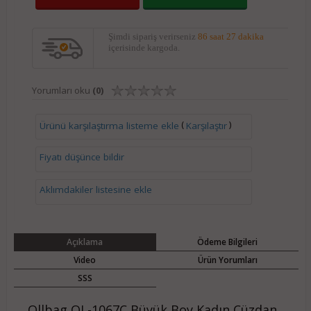
Şimdi sipariş verirseniz
86 saat 26 dakika
içerisinde kargoda.
Yorumları oku
(0)
(
)
Ürünü karşılaştırma listeme ekle
Karşılaştır
Fiyatı düşünce bildir
Aklımdakiler listesine ekle
Açıklama
Ödeme Bilgileri
Video
Ürün Yorumları
SSS
Ollbag OL-1067C Büyük Boy Kadın Cüzdan