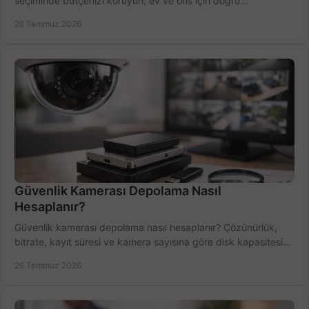
seçiminde bütçenizi koruyun; ev ve ofis için doğru
performansı yakalayın. Hızla karşılaştırın.
28 Temmuz 2026
Güvenlik Kamerası Depolama Nasıl
Hesaplanır?
Güvenlik kamerası depolama nasıl hesaplanır? Çözünürlük,
bitrate, kayıt süresi ve kamera sayısına göre disk kapasitesini
doğru belirleyin. Pratik örneklerle.
26 Temmuz 2026