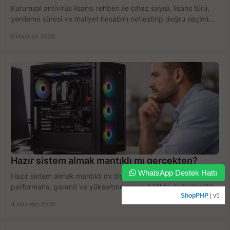
Kurumsal antivirüs lisansı rehberi ile cihaz sayısı, lisans türü,
yenileme süresi ve maliyet hesabını netleştirip doğru seçimi
yapın.
6 Haziran 2026
Hazır sistem almak mantıklı mı gerçekten?
WhatsApp Destek Hattı
Hazır sistem almak mantıklı mı diye düşünüyorsanız bütçe,
performans, garanti ve yükseltme payını birlikte değerlendirin,
ShopPHP
| v5
doğru seçin.
4 Haziran 2026