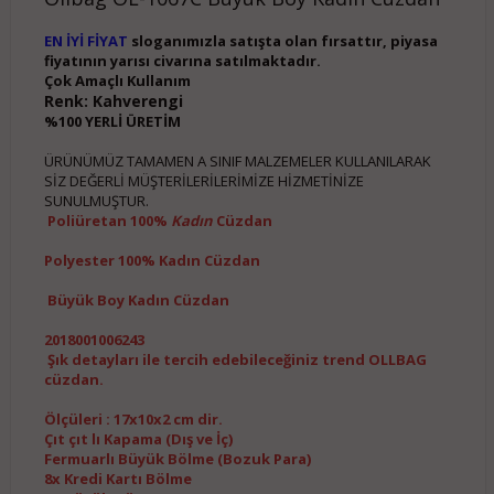
EN İYİ FİYAT
sloganımızla satışta olan fırsattır, piyasa
fiyatının yarısı civarına satılmaktadır.
Çok Amaçlı Kullanım
Renk: Kahverengi
%100 YERLİ ÜRETİM
ÜRÜNÜMÜZ TAMAMEN A SINIF MALZEMELER KULLANILARAK
SİZ DEĞERLİ MÜŞTERİLERİLERİMİZE HİZMETİNİZE
SUNULMUŞTUR.
Poliüretan 100%
Kadın
Cüzdan
Polyester 100% Kadın Cüzdan
Büyük Boy Kadın Cüzdan
2018001006243
Şık detayları ile tercih edebileceğiniz trend OLLBAG
cüzdan.
Ölçüleri : 17x10x2 cm dir.
Çıt çıt lı Kapama (Dış ve İç)
Fermuarlı Büyük Bölme (Bozuk Para)
8x Kredi Kartı Bölme