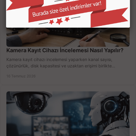
Kamera Kayıt Cihazı İncelemesi Nasıl Yapılır?
Kamera kayıt cihazı incelemesi yaparken kanal sayısı,
çözünürlük, disk kapasitesi ve uzaktan erişimi birlikte
değerlendirin; bütçenizi doğru yönetin.
16 Temmuz 2026