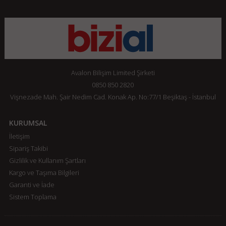
Avalon Bilişim Limited Şirketi
0850 850 2820
Vişnezade Mah. Şair Nedim Cad. Konak Ap. No:77/1 Beşiktaş - İstanbul
KURUMSAL
İletişim
Sipariş Takibi
Gizlilik ve Kullanım Şartları
Kargo ve Taşıma Bilgileri
Garanti ve İade
Sistem Toplama