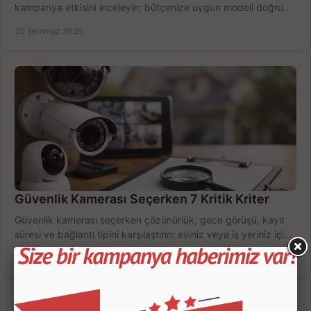
kampanya etkisini inceleyin; bütçenize uygun modeli doğru
zamanda seçmenin yollarını görün.
20 Temmuz 2026
Güvenlik Kamerası Seçerken 7 Kritik Kriter
Güvenlik kamerası seçerken çözünürlük, gece görüşü, kayıt
süresi ve bağlantı tipini karşılaştırın; eviniz veya iş yeriniz için
doğru sistemi hemen seçin.
18 Temmuz 2026