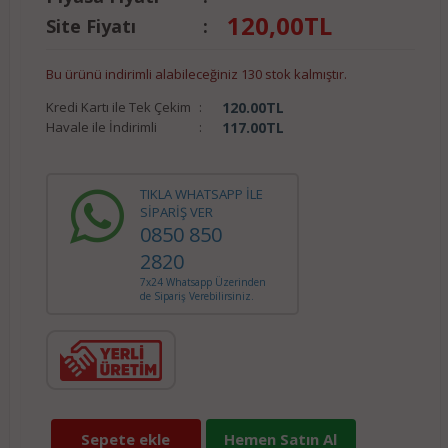
120,00
TL
Site Fiyatı
:
Bu ürünü indirimli alabileceğiniz 130 stok kalmıştır.
Kredi Kartı ile Tek Çekim
:
120.00
TL
Havale ile İndirimli
:
117.00
TL
TIKLA WHATSAPP İLE
SİPARİŞ VER
0850 850
2820
7x24 Whatsapp Üzerinden
de Sipariş Verebilirsiniz.
Sepete ekle
Hemen Satın Al