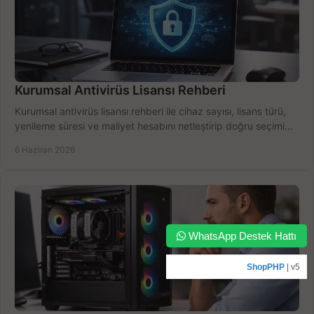
Kurumsal Antivirüs Lisansı Rehberi
Kurumsal antivirüs lisansı rehberi ile cihaz sayısı, lisans türü,
yenileme süresi ve maliyet hesabını netleştirip doğru seçimi
yapın.
6 Haziran 2026
WhatsApp Destek Hattı
ShopPHP
| v5