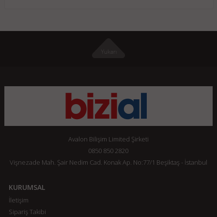
Avalon Bilişim Limited Şirketi
0850 850 2820
Vişnezade Mah. Şair Nedim Cad. Konak Ap. No:77/1 Beşiktaş - İstanbul
KURUMSAL
İletişim
Sipariş Takibi