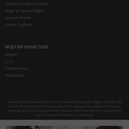
Gizlilik ve Kullanım Şartları
Kargo ve Taşıma Bilgileri
Garanti ve İade
Sistem Toplama
MÜŞTERİ HİZMETLERİ
İletişim
S.S.S.
Detaylı Arama
Hakkımızda
www.bizial.shop bulunan tüm ürün ürünlere ait açıklayıcı bilgiler, görseller telif
hakları kanununca korunmakta olup izinsiz paylaşılması, kopyalanması veya
herhangi biri yazılı ya da görsel mecralarda kullanılması kanunen yasaklanmış
olup hukuki yaptırıma tabi tutulmaktadır.