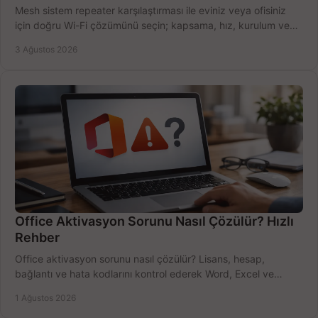
Mesh sistem repeater karşılaştırması ile eviniz veya ofisiniz
için doğru Wi-Fi çözümünü seçin; kapsama, hız, kurulum ve
bütçeyi birlikte değerlendirin.
3 Ağustos 2026
Office Aktivasyon Sorunu Nasıl Çözülür? Hızlı
Rehber
Office aktivasyon sorunu nasıl çözülür? Lisans, hesap,
bağlantı ve hata kodlarını kontrol ederek Word, Excel ve
Outlook'u güvenle hemen etkinleştirin.
1 Ağustos 2026