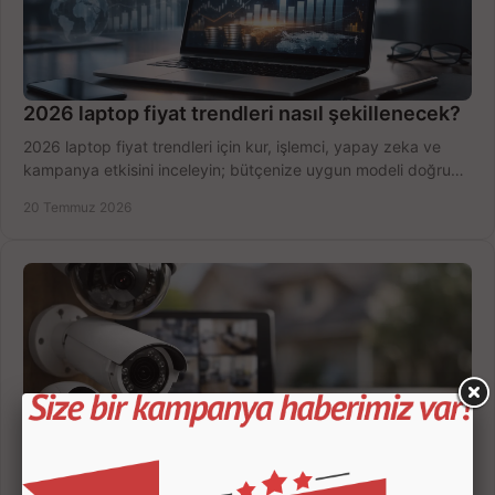
2026 laptop fiyat trendleri nasıl şekillenecek?
2026 laptop fiyat trendleri için kur, işlemci, yapay zeka ve
kampanya etkisini inceleyin; bütçenize uygun modeli doğru
zamanda seçmenin yollarını görün.
20 Temmuz 2026
Güvenlik Kamerası Seçerken 7 Kritik Kriter