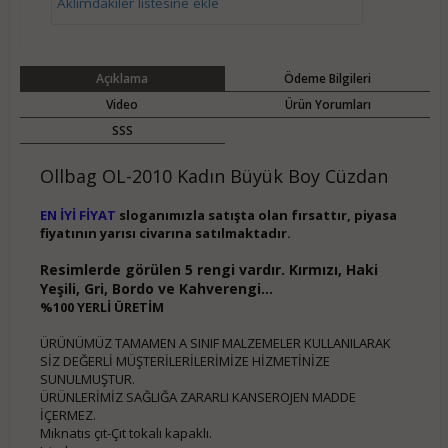
Aklımdakiler listesine ekle
Açıklama
Ödeme Bilgileri
Video
Ürün Yorumları
SSS
Ollbag OL-2010 Kadın Büyük Boy Cüzdan
EN İYİ FİYAT
sloganımızla satışta olan fırsattır, piyasa
fiyatının yarısı civarına satılmaktadır.
Resimlerde görülen 5 rengi vardır. Kırmızı, Haki
Yeşili, Gri, Bordo ve Kahverengi...
%100 YERLİ ÜRETİM
ÜRÜNÜMÜZ TAMAMEN A SINIF MALZEMELER KULLANILARAK
SİZ DEĞERLİ MÜŞTERİLERİLERİMİZE HİZMETİNİZE
SUNULMUŞTUR.
ÜRÜNLERİMİZ SAĞLIĞA ZARARLI KANSEROJEN MADDE
İÇERMEZ.
Mıknatıs çıt-Çıt tokalı kapaklı.