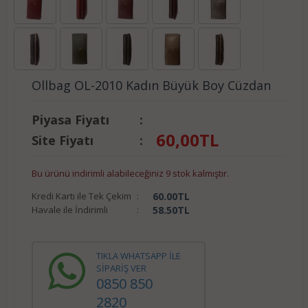
Ollbag OL-2010 Kadın Büyük Boy Cüzdan
Piyasa Fiyatı
:
60,00
TL
Site Fiyatı
:
Bu ürünü indirimli alabileceğiniz 9 stok kalmıştır.
Kredi Kartı ile Tek Çekim
:
60.00
TL
Havale ile İndirimli
:
58.50
TL
TIKLA WHATSAPP İLE
SİPARİŞ VER
0850 850
2820