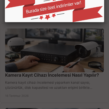
Güvenlik kamerası seçerken çözünürlük, gece görüşü, kayıt
süresi ve bağlantı tipini karşılaştırın; eviniz veya iş yeriniz için
doğru sistemi hemen seçin.
18 Temmuz 2026
Kamera Kayıt Cihazı İncelemesi Nasıl Yapılır?
Kamera kayıt cihazı incelemesi yaparken kanal sayısı,
çözünürlük, disk kapasitesi ve uzaktan erişimi birlikte
değerlendirin; bütçenizi doğru yönetin.
16 Temmuz 2026