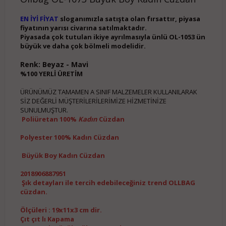
EN İYİ FİYAT
sloganımızla satışta olan fırsattır, piyasa
fiyatının yarısı civarına satılmaktadır.
Piyasada çok tutulan ikiye ayrılmasıyla ünlü OL-1053 ün
büyük ve daha çok bölmeli modelidir.
Renk: Beyaz - Mavi
%100 YERLİ ÜRETİM
ÜRÜNÜMÜZ TAMAMEN A SINIF MALZEMELER KULLANILARAK
SİZ DEĞERLİ MÜŞTERİLERİLERİMİZE HİZMETİNİZE
SUNULMUŞTUR.
Poliüretan 100%
Kadın
Cüzdan
Polyester 100% Kadın Cüzdan
Büyük Boy Kadın Cüzdan
2018906887951
Şık detayları ile tercih edebileceğiniz trend OLLBAG
cüzdan.
Ölçüleri : 19x11x3 cm dir.
Çıt çıt lı Kapama