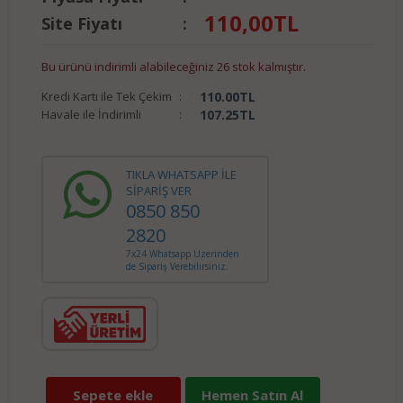
110,00
TL
Site Fiyatı
:
Bu ürünü indirimli alabileceğiniz 26 stok kalmıştır.
Kredi Kartı ile Tek Çekim
:
110.00
TL
Havale ile İndirimli
:
107.25
TL
TIKLA WHATSAPP İLE
SİPARİŞ VER
0850 850
2820
7x24 Whatsapp Üzerinden
de Sipariş Verebilirsiniz.
Sepete ekle
Hemen Satın Al