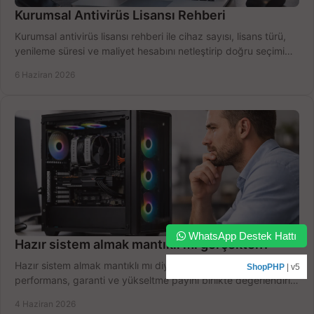
Kurumsal Antivirüs Lisansı Rehberi
Kurumsal antivirüs lisansı rehberi ile cihaz sayısı, lisans türü,
yenileme süresi ve maliyet hesabını netleştirip doğru seçimi
yapın.
6 Haziran 2026
WhatsApp Destek Hattı
Hazır sistem almak mantıklı mı gerçekten?
Hazır sistem almak mantıklı mı diye düşünüyorsanız bütçe,
ShopPHP
| v5
performans, garanti ve yükseltme payını birlikte değerlendirin,
doğru seçin.
4 Haziran 2026