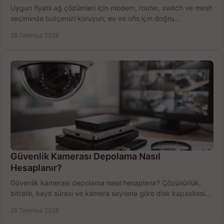
Uygun fiyatlı ağ çözümleri için modem, router, switch ve mesh
seçiminde bütçenizi koruyun; ev ve ofis için doğru
performansı yakalayın. Hızla karşılaştırın.
28 Temmuz 2026
Güvenlik Kamerası Depolama Nasıl
Hesaplanır?
Güvenlik kamerası depolama nasıl hesaplanır? Çözünürlük,
bitrate, kayıt süresi ve kamera sayısına göre disk kapasitesini
doğru belirleyin. Pratik örneklerle.
26 Temmuz 2026