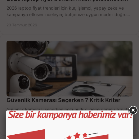
2026 laptop fiyat trendleri için kur, işlemci, yapay zeka ve
kampanya etkisini inceleyin; bütçenize uygun modeli doğru
zamanda seçmenin yollarını görün.
20 Temmuz 2026
Güvenlik Kamerası Seçerken 7 Kritik Kriter
Güvenlik kamerası seçerken çözünürlük, gece görüşü, kayıt
süresi ve bağlantı tipini karşılaştırın; eviniz veya iş yeriniz için
doğru sistemi hemen seçin.
18 Temmuz 2026