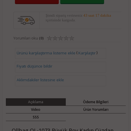
Şimdi sipariş verirseniz
43 saat 17 dakika
içerisinde kargoda.
Yorumları oku
(0)
(
)
Ürünü karşılaştırma listeme ekle
Karşılaştır
Fiyatı düşünce bildir
Aklımdakiler listesine ekle
Açıklama
Ödeme Bilgileri
Video
Ürün Yorumları
SSS
Ollbag OL-1073 Büyük Boy Kadın Cüzdan