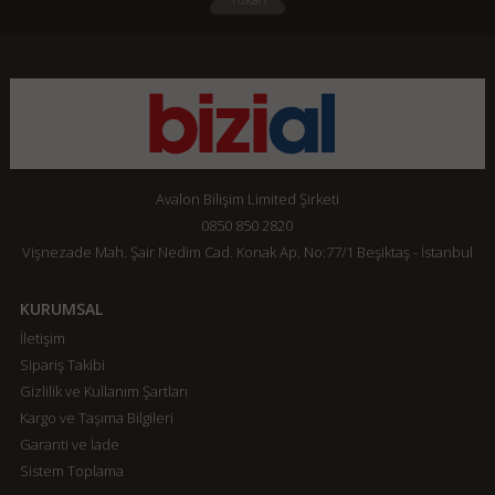
Avalon Bilişim Limited Şirketi
0850 850 2820
Vişnezade Mah. Şair Nedim Cad. Konak Ap. No:77/1 Beşiktaş - İstanbul
KURUMSAL
İletişim
Sipariş Takibi
Gizlilik ve Kullanım Şartları
Kargo ve Taşıma Bilgileri
Garanti ve İade
Sistem Toplama