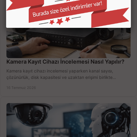
Kamera Kayıt Cihazı İncelemesi Nasıl Yapılır?
Kamera kayıt cihazı incelemesi yaparken kanal sayısı,
çözünürlük, disk kapasitesi ve uzaktan erişimi birlikte
değerlendirin; bütçenizi doğru yönetin.
16 Temmuz 2026