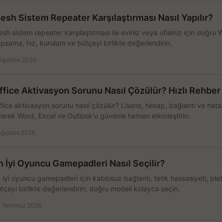
esh Sistem Repeater Karşılaştırması Nasıl Yapılır?
sh sistem repeater karşılaştırması ile eviniz veya ofisiniz için doğru
psama, hız, kurulum ve bütçeyi birlikte değerlendirin.
Ağustos 2026
ffice Aktivasyon Sorunu Nasıl Çözülür? Hızlı Rehber
fice aktivasyon sorunu nasıl çözülür? Lisans, hesap, bağlantı ve hata 
erek Word, Excel ve Outlook'u güvenle hemen etkinleştirin.
Ağustos 2026
n İyi Oyuncu Gamepadleri Nasıl Seçilir?
 iyi oyuncu gamepadleri için kablosuz bağlantı, tetik hassasiyeti, pl
tçeyi birlikte değerlendirin; doğru modeli kolayca seçin.
 Temmuz 2026