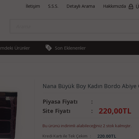
İletişim
S.S.S.
Detaylı Arama
Hakkımızda
Ü
rimdeki Ürünler
Son Eklenenler
Nana Büyük Boy Kadın Bordo Abiye
Piyasa Fiyatı
:
220,00
TL
Site Fiyatı
:
Bu ürünü indirimli alabileceğiniz 2 stok kalmıştır.
Kredi Kartı ile Tek Çekim
:
220.00
TL