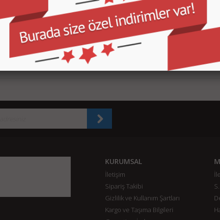
55 Kadın Zincir Askılı
Ollbag OL-2037 Kadın Zincir Askılı
Ollbag OL-1067C Büyük 
 Cüzdan
Mini Çanta Cüzdan
Cüzdan
160,00 TL
110,00 TL
12
SEPETE EKLE
SEPETE EKLE
SEPETE EKLE
KURUMSAL
M
İletişim
İl
Sipariş Takibi
S.
Gizlilik ve Kullanım Şartları
De
Kargo ve Taşıma Bilgileri
H