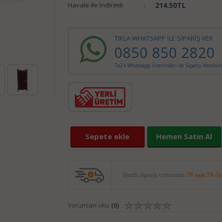
Havale ile İndirimli
:
214.50
TL
TIKLA WHATSAPP İLE SİPARİŞ VER
0850 850 2820
7x24 Whatsapp Üzerinden de Sipariş Verebilir
Sepete ekle
Hemen Satın Al
Şimdi sipariş verirseniz
78 saat 59 d
Yorumları oku
(0)