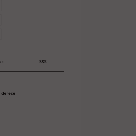
rı
SSS
n derece