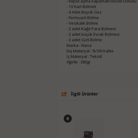
- Klipsli açma kapamaKrokodil Dokulu
- 13 Kart Bölmeli
- 4 Adet Büyük Göz
- Fermuarlı Bölme
- Vesikalık Bölme
- 2 adet Kağıt Para Bölmesi
- 2 adet küçük Evrak Bölmesi
- 3 adet Gizli Bölme
Marka : Nana
Dış Materyal : %100 Kalite
İç Materyal : Tekstil
Ağırlık : 380gr
İlgili Ürünler