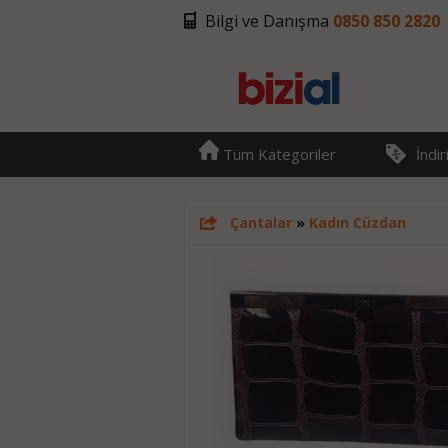
Bilgi ve Danışma
0850 850 2820
Tüm Kategoriler
İndi
Çantalar
»
Kadın Cüzdan