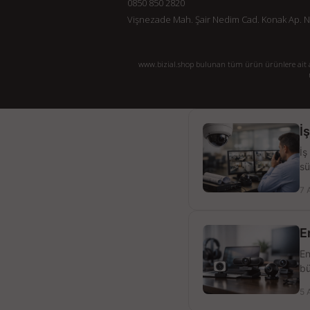
0850 850 2820
Vişnezade Mah. Şair Nedim Cad. Konak Ap. No:
www.bizial.shop bulunan tüm ürün ürünlere ait açı
İ
İş
sü
7 
E
En
bü
5 