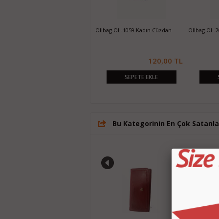
Ollbag OL-2025 Kadın Cüzdan
Ollbag OL-1059 Kadın Cüzdan
Ollbag OL-
70,00 TL
120,00 TL
SEPETE EKLE
SEPETE EKLE
Bu Kategorinin En Çok Satanla