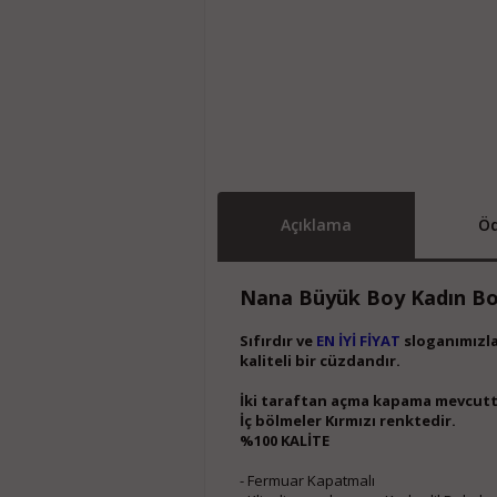
Açıklama
Öd
Nana Büyük Boy Kadın Bo
Sıfırdır ve
EN İYİ FİYAT
sloganımızla 
kaliteli bir cüzdandır.
İki taraftan açma kapama mevcuttur.
İç bölmeler Kırmızı renktedir.
%100 KALİTE
- Fermuar Kapatmalı