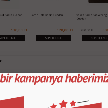
2041 Kadın Cüzdan
Some Polo Kadın Cüzdan
Vakko Kadın Kahverengi 
Cüzdan
130,00 TL
120,00 TL
50
950,00 TL
SEPETE EKLE
SEPETE EKLE
SEPETE EKLE
rı