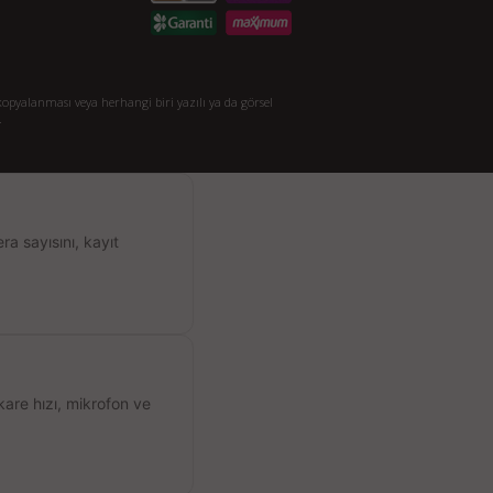
opyalanması veya herhangi biri yazılı ya da görsel
.
a sayısını, kayıt
kare hızı, mikrofon ve