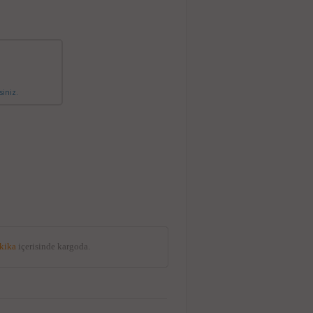
siniz.
akika
içerisinde kargoda.