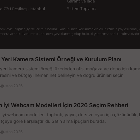
Garanti ve İade
Sistem Toplama
77/1 Beşiktaş - İstanbul
klayıcı bilgiler, görseller telif hakları kanununca korunmakta olup izinsiz paylaşılması, k
mecralarda kullanılması kanunen yasaklanmış olup hukuki yaptırıma tabi tutulmaktadır
ş Yeri Kamera Sistemi Örneği ve Kurulum Planı
 yeri kamera sistemi örneği üzerinden ofis, mağaza ve depo için kamer
resini ve bütçeyi hemen net belirleyin ve doğru ürünleri seçin.
Ağustos 2026
n İyi Webcam Modelleri İçin 2026 Seçim Rehberi
 iyi webcam modelleri; toplantı, yayın, ders ve oyun için çözünürlük, 
tçeye göre karşılaştırıldı. Satın alma ipuçları burada.
Ağustos 2026