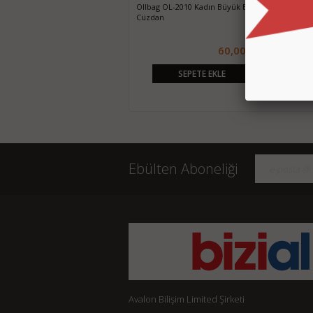
Ollbag OL-1040 İstiridye Kadın
Ollbag OL-2010 Kadın Büyük Boy
Ollbag OL-20
Cüzdan
Cüzdan
Mini Çanta
60,00 TL
60,00 TL
SEPETE EKLE
SEPETE EKLE
Ebülten Aboneliği
Avalon Bilişim Limited Şirketi