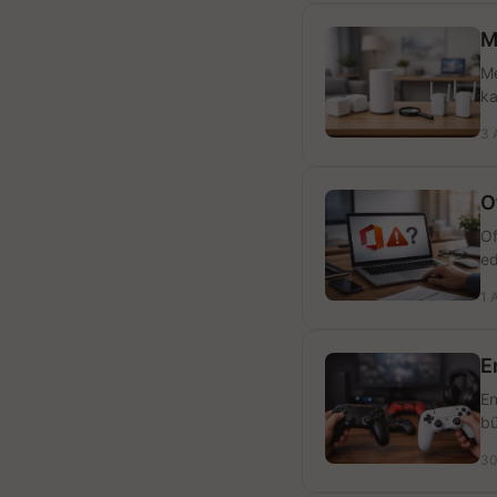
M
Me
ka
3 
O
Of
ed
1 
E
En
bü
30