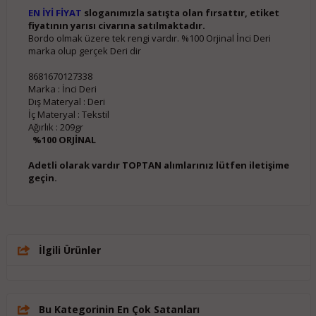
EN İYİ FİYAT
sloganımızla satışta olan fırsattır, etiket
fiyatının yarısı civarına satılmaktadır.
Bordo olmak üzere tek rengi vardır. %100 Orjinal İnci Deri
marka olup gerçek Deri dir
8681670127338
Marka : İnci Deri
Dış Materyal : Deri
İç Materyal : Tekstil
Ağırlık : 209gr
%100 ORJİNAL
Adetli olarak vardır TOPTAN alımlarınız lütfen iletişime
geçin.
İlgili Ürünler
Bu Kategorinin En Çok Satanları