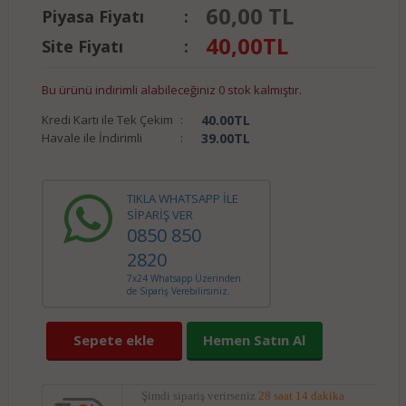
60,00 TL
Piyasa Fiyatı
:
40,00
TL
Site Fiyatı
:
Bu ürünü indirimli alabileceğiniz 0 stok kalmıştır.
Kredi Kartı ile Tek Çekim
:
40.00
TL
Havale ile İndirimli
:
39.00
TL
TIKLA WHATSAPP İLE
SİPARİŞ VER
0850 850
2820
7x24 Whatsapp Üzerinden
de Sipariş Verebilirsiniz.
Sepete ekle
Hemen Satın Al
Şimdi sipariş verirseniz
28 saat 14 dakika