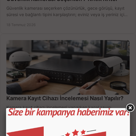
Güvenlik kamerası seçerken çözünürlük, gece görüşü, kayıt
süresi ve bağlantı tipini karşılaştırın; eviniz veya iş yeriniz için
doğru sistemi hemen seçin.
18 Temmuz 2026
Kamera Kayıt Cihazı İncelemesi Nasıl Yapılır?
Kamera kayıt cihazı incelemesi yaparken kanal sayısı,
çözünürlük, disk kapasitesi ve uzaktan erişimi birlikte
değerlendirin; bütçenizi doğru yönetin.
16 Temmuz 2026