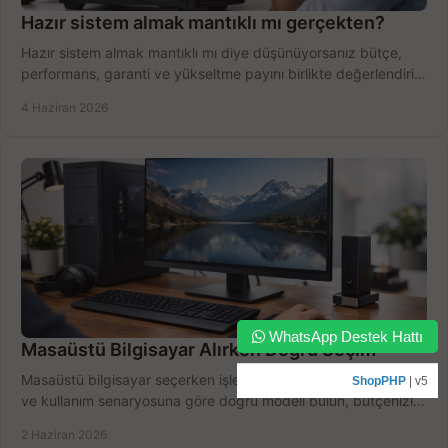
Hazır sistem almak mantıklı mı gerçekten?
Hazır sistem almak mantıklı mı diye düşünüyorsanız bütçe,
performans, garanti ve yükseltme payını birlikte değerlendirin,
doğru seçin.
4 Haziran 2026
WhatsApp Destek Hattı
Masaüstü Bilgisayar Alırken Doğru Seçim
Masaüstü bilgisayar seçerken işlemci, RAM, SSD, ekran kartı
ShopPHP
| v5
ve kullanım senaryosuna göre doğru modeli bulun, bütçenizi
boşa harcamayın.
2 Haziran 2026