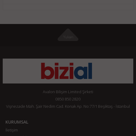
Avalon Bilişim Limited Şirketi
0850 850 2820
Vişnezade Mah. Şair Nedim Cad. Konak Ap. No:77/1 Beşiktaş - İstanbul
KURUMSAL
İletişim