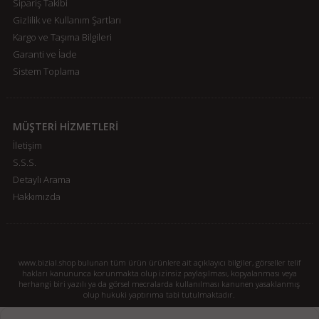
Sipariş Takibi
Gizlilik ve Kullanım Şartları
Kargo ve Taşıma Bilgileri
Garanti ve İade
Sistem Toplama
MÜŞTERİ HİZMETLERİ
İletişim
S.S.S.
Detaylı Arama
Hakkımızda
www.bizial.shop bulunan tüm ürün ürünlere ait açıklayıcı bilgiler, görseller telif
hakları kanununca korunmakta olup izinsiz paylaşılması, kopyalanması veya
herhangi biri yazılı ya da görsel mecralarda kullanılması kanunen yasaklanmış
olup hukuki yaptırıma tabi tutulmaktadır.