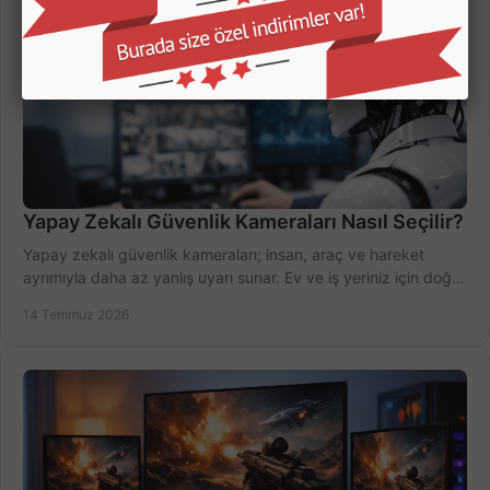
Yapay Zekalı Güvenlik Kameraları Nasıl Seçilir?
Yapay zekalı güvenlik kameraları; insan, araç ve hareket
ayrımıyla daha az yanlış uyarı sunar. Ev ve iş yeriniz için doğru
modeli, fiyatı karşılaştırın.
14 Temmuz 2026