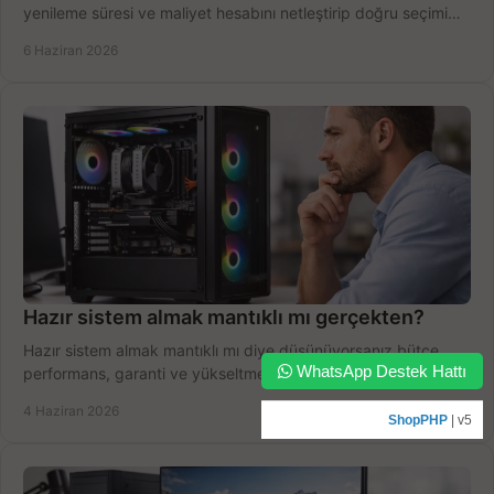
yenileme süresi ve maliyet hesabını netleştirip doğru seçimi
yapın.
6 Haziran 2026
Hazır sistem almak mantıklı mı gerçekten?
Hazır sistem almak mantıklı mı diye düşünüyorsanız bütçe,
WhatsApp Destek Hattı
performans, garanti ve yükseltme payını birlikte değerlendirin,
doğru seçin.
4 Haziran 2026
ShopPHP
| v5