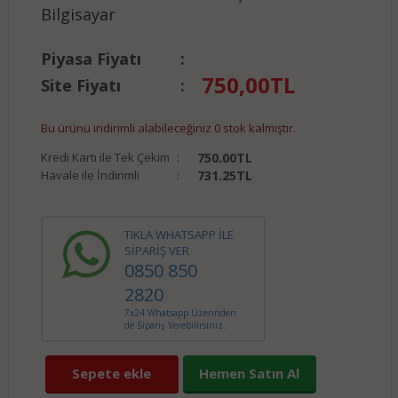
Bilgisayar
Piyasa Fiyatı
:
750,00
TL
Site Fiyatı
:
Bu ürünü indirimli alabileceğiniz 0 stok kalmıştır.
Kredi Kartı ile Tek Çekim
:
750.00
TL
Havale ile İndirimli
:
731.25
TL
TIKLA WHATSAPP İLE
SİPARİŞ VER
0850 850
2820
7x24 Whatsapp Üzerinden
de Sipariş Verebilirsiniz.
Sepete ekle
Hemen Satın Al