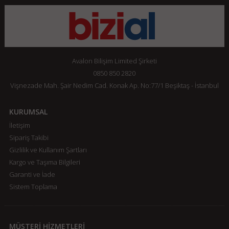
Avalon Bilişim Limited Şirketi
0850 850 2820
Vişnezade Mah. Şair Nedim Cad. Konak Ap. No:77/1 Beşiktaş - İstanbul
KURUMSAL
İletişim
Sipariş Takibi
Gizlilik ve Kullanım Şartları
Kargo ve Taşıma Bilgileri
Garanti ve İade
Sistem Toplama
MÜŞTERİ HİZMETLERİ