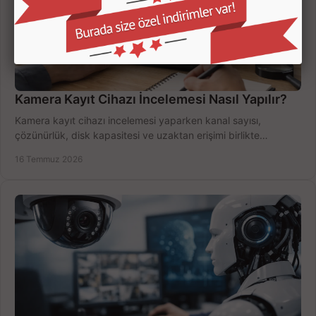
Kamera Kayıt Cihazı İncelemesi Nasıl Yapılır?
Kamera kayıt cihazı incelemesi yaparken kanal sayısı,
çözünürlük, disk kapasitesi ve uzaktan erişimi birlikte
değerlendirin; bütçenizi doğru yönetin.
16 Temmuz 2026