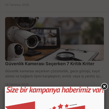
zamanda seçmenin yollarını görün.
20 Temmuz 2026
Güvenlik Kamerası Seçerken 7 Kritik Kriter
Güvenlik kamerası seçerken çözünürlük, gece görüşü, kayıt
süresi ve bağlantı tipini karşılaştırın; eviniz veya iş yeriniz için
doğru sistemi hemen seçin.
18 Temmuz 2026