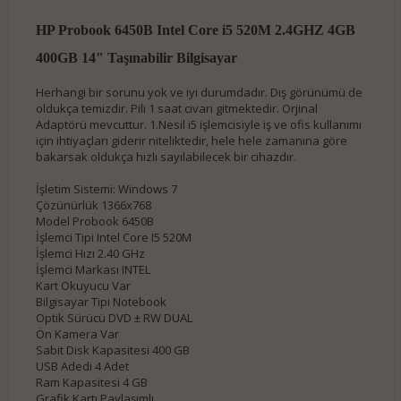
HP Probook 6450B Intel Core i5 520M 2.4GHZ 4GB
400GB 14" Taşınabilir Bilgisayar
Herhangi bir sorunu yok ve iyi durumdadır. Dış görünümü de
oldukça temizdir. Pili 1 saat civarı gitmektedir. Orjinal
Adaptörü mevcuttur. 1.Nesil i5 işlemcisiyle iş ve ofis kullanımı
için ihtiyaçları giderir niteliktedir, hele hele zamanına göre
bakarsak oldukça hızlı sayılabilecek bir cihazdır.
İşletim Sistemi: Windows 7
Çözünürlük 1366x768
Model Probook 6450B
İşlemci Tipi Intel Core I5 520M
İşlemci Hızı 2.40 GHz
İşlemci Markası INTEL
Kart Okuyucu Var
Bilgisayar Tipi Notebook
Optik Sürücü DVD ± RW DUAL
Ön Kamera Var
Sabit Disk Kapasitesi 400 GB
USB Adedi 4 Adet
Ram Kapasitesi 4 GB
Grafik Kartı Paylaşımlı