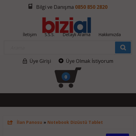
Bilgi ve Danışma
0850 850 2820
İletişim
S.S.S.
Detaylı Arama
Hakkımızda
Üye Girişi
Üye Olmak İstiyorum
0
İlan Panosu
»
Notebook Dizüstü Tablet