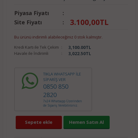
Piyasa Fiyatı
:
3.100,00
TL
Site Fiyatı
:
Bu ürünü indirimli alabileceğiniz 0 stok kalmıştır.
Kredi Kartı ile Tek Çekim
:
3,100.00
TL
Havale ile İndirimli
:
3,022.50
TL
TIKLA WHATSAPP İLE
SİPARİŞ VER
0850 850
2820
7x24 Whatsapp Üzerinden
de Sipariş Verebilirsiniz.
Sepete ekle
Hemen Satın Al