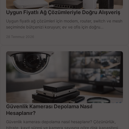
Uygun Fiyatlı Ağ Çözümleriyle Doğru Alışveriş
Uygun fiyatlı ağ çözümleri için modem, router, switch ve mesh
seçiminde bütçenizi koruyun; ev ve ofis için doğru
performansı yakalayın. Hızla karşılaştırın.
28 Temmuz 2026
Güvenlik Kamerası Depolama Nasıl
Hesaplanır?
Güvenlik kamerası depolama nasıl hesaplanır? Çözünürlük,
bitrate, kayıt süresi ve kamera sayısına göre disk kapasitesini