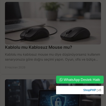
Kablolu mu Kablosuz Mouse mu?
Kablolu mu kablosuz mouse mu diye düşünüyorsanız kullanım
senaryonuza göre doğru seçimi yapın. Oyun, ofis ve bütçe
için net karşılaştırma.
8 Haziran 2026
WhatsApp Destek Hattı
ShopPHP
| v5