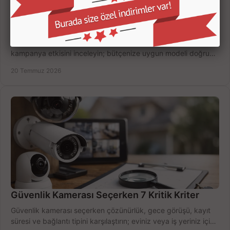
2026 laptop fiyat trendleri nasıl şekillenecek?
2026 laptop fiyat trendleri için kur, işlemci, yapay zeka ve
kampanya etkisini inceleyin; bütçenize uygun modeli doğru
zamanda seçmenin yollarını görün.
20 Temmuz 2026
Güvenlik Kamerası Seçerken 7 Kritik Kriter
Güvenlik kamerası seçerken çözünürlük, gece görüşü, kayıt
süresi ve bağlantı tipini karşılaştırın; eviniz veya iş yeriniz için