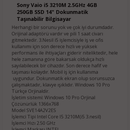
Sony Vaio i5 3210M 2.5GHz 4GB
250GB SSD 14" Dokunmatik
Taşınabilir Bilgisayar
Herhangi bir sorunu yok ve çok iyi durumdadır.
Orijinal adaptörü vardır ve pili 1 saat civarı
gitmektedir. 3.Nesil i5 işlemcisiyle iş ve ofis
kullanımı için son derece hızlı ve yüksek
performans ile ihtiyaçları giderir niteliktedir, hele
hele zamanına göre bakarsak oldukça hızlı
sayılabilecek bir cihazdır. Son derece hafif ve
taşıması kolaydır. Mobil iş için kullanıma
uygundur. Dokunmatik ekran olup sorunsuzca
çalışmaktadır, klavye ışıklıdır. Windows 10 Pro
Türkçe Orjinaldir.
İşletim sistemi: Windows 10 Pro Orjinal
Çözünürlük 1366x768
Model SVE14A2V2ES
İşlemci Tipi Intel Core I5 3210M(i5 3.nesil)
İşlemci Hızı 2.50 GHz
İşlemci Markası INTEL