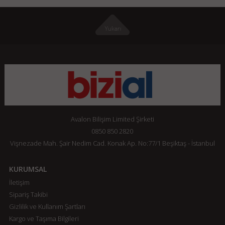
Avalon Bilişim Limited Şirketi
0850 850 2820
Vişnezade Mah. Şair Nedim Cad. Konak Ap. No:77/1 Beşiktaş - İstanbul
KURUMSAL
İletişim
Sipariş Takibi
Gizlilik ve Kullanım Şartları
Kargo ve Taşıma Bilgileri