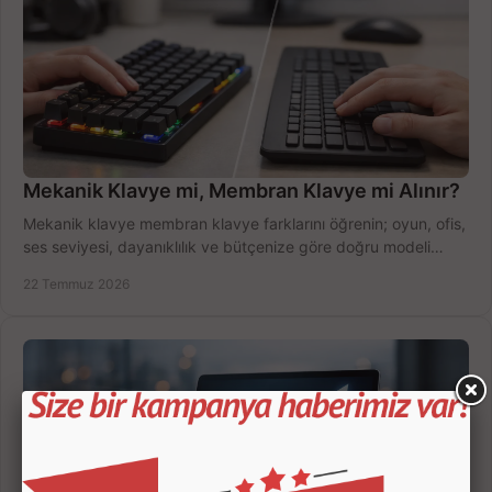
Mekanik Klavye mi, Membran Klavye mi Alınır?
Mekanik klavye membran klavye farklarını öğrenin; oyun, ofis,
ses seviyesi, dayanıklılık ve bütçenize göre doğru modeli
hızlıca seçin ve satın alın.
22 Temmuz 2026