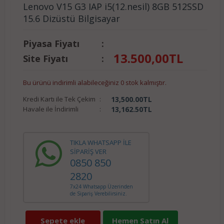
Lenovo V15 G3 IAP i5(12.nesil) 8GB 512SSD
15.6 Dizüstü Bilgisayar
Piyasa Fiyatı
:
13.500,00
TL
Site Fiyatı
:
Bu ürünü indirimli alabileceğiniz 0 stok kalmıştır.
Kredi Kartı ile Tek Çekim
:
13,500.00
TL
Havale ile İndirimli
:
13,162.50
TL
TIKLA WHATSAPP İLE
SİPARİŞ VER
0850 850
2820
7x24 Whatsapp Üzerinden
de Sipariş Verebilirsiniz.
Sepete ekle
Hemen Satın Al