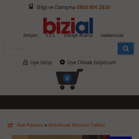
Bilgi ve Danışma
0850 850 2820
İletişim
S.S.S.
Detaylı Arama
Hakkımızda
Üye Girişi
Üye Olmak İstiyorum
0
İlan Panosu
»
Notebook Dizüstü Tablet