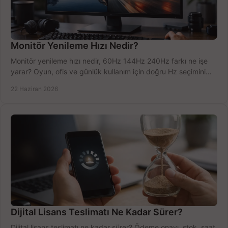
Monitör Yenileme Hızı Nedir?
Monitör yenileme hızı nedir, 60Hz 144Hz 240Hz farkı ne işe
yarar? Oyun, ofis ve günlük kullanım için doğru Hz seçimini
net öğrenin.
22 Haziran 2026
Dijital Lisans Teslimatı Ne Kadar Sürer?
Dijital lisans teslimatı ne kadar sürer? Ödeme onayı, stok, saat