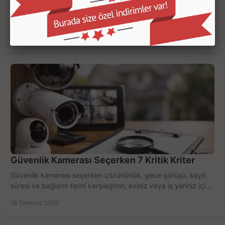
2026 laptop fiyat trendleri için kur, işlemci, yapay zeka ve
kampanya etkisini inceleyin; bütçenize uygun modeli doğru
zamanda seçmenin yollarını görün.
20 Temmuz 2026
Güvenlik Kamerası Seçerken 7 Kritik Kriter
Güvenlik kamerası seçerken çözünürlük, gece görüşü, kayıt
süresi ve bağlantı tipini karşılaştırın; eviniz veya iş yeriniz için
doğru sistemi hemen seçin.
18 Temmuz 2026