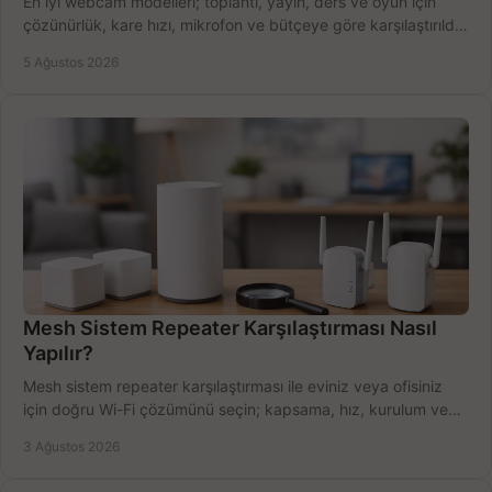
En iyi webcam modelleri; toplantı, yayın, ders ve oyun için
çözünürlük, kare hızı, mikrofon ve bütçeye göre karşılaştırıldı.
Satın alma ipuçları burada.
5 Ağustos 2026
Mesh Sistem Repeater Karşılaştırması Nasıl
Yapılır?
Mesh sistem repeater karşılaştırması ile eviniz veya ofisiniz
için doğru Wi-Fi çözümünü seçin; kapsama, hız, kurulum ve
bütçeyi birlikte değerlendirin.
3 Ağustos 2026