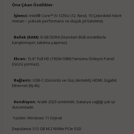
Öne Çıkan Özellikler:
İşlemci:
Intel® Core™ i5-1235U (12. Nesil, 10 Çekirdekli hibrit
mimari – yüksek performans ve düşük pil tüketimi).
Bellek (RAM):
8 GB DDR4 (Standart 8GB modellerle
karıştırmayın, takılma yapmaz).
Ekran:
15.6" Full HD (1920x1080) Yansıma Önleyici Panel
(Gözü yormaz).
Bağlantı:
USB-C (Görüntü ve Güç destekli), HDMI, Gigabit
Ethernet (RJ-45).
Kondisyon:
Aralık 2023 üretimidir, batarya sağlığı çok iyi
durumdadır.
Yazılım: Windows 11 Orjinal
Depolama: 512 GB M.2 NVMe PCIe SSD