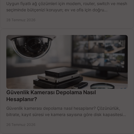
Uygun fiyatlı ağ çözümleri için modem, router, switch ve mesh
seçiminde bütçenizi koruyun; ev ve ofis için doğru
performansı yakalayın. Hızla karşılaştırın.
28 Temmuz 2026
Güvenlik Kamerası Depolama Nasıl
Hesaplanır?
Güvenlik kamerası depolama nasıl hesaplanır? Çözünürlük,
bitrate, kayıt süresi ve kamera sayısına göre disk kapasitesini
doğru belirleyin. Pratik örneklerle.
26 Temmuz 2026