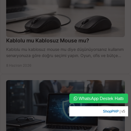
Kablolu mu Kablosuz Mouse mu?
Kablolu mu kablosuz mouse mu diye düşünüyorsanız kullanım
senaryonuza göre doğru seçimi yapın. Oyun, ofis ve bütçe
için net karşılaştırma.
8 Haziran 2026
WhatsApp Destek Hattı
ShopPHP
| v5