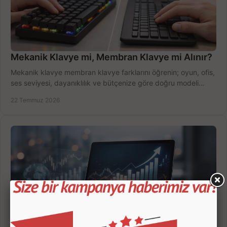
Mekanik Klavye mi, Membran Klavye mi Alınır?
Mekanik klavye membran klavye farklarını öğrenin; oyun, ofis,
ses seviyesi, dayanıklılık ve bütçenize göre doğru modeli
hızlıca seçin ve satın alın.
22 Temmuz 2026
2026 laptop fiyat trendleri nasıl şekillenecek?