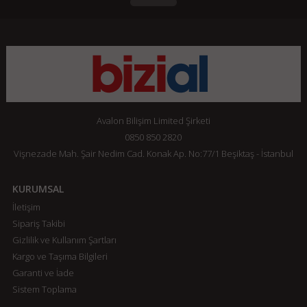
Avalon Bilişim Limited Şirketi
0850 850 2820
Vişnezade Mah. Şair Nedim Cad. Konak Ap. No:77/1 Beşiktaş - İstanbul
KURUMSAL
İletişim
Sipariş Takibi
Gizlilik ve Kullanım Şartları
Kargo ve Taşıma Bilgileri
Garanti ve İade
Sistem Toplama