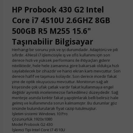
HP Probook 430 G2 Intel
Core i7 4510U 2.6GHZ 8GB
500GB R5 M255 15.6"
Taşınabilir Bilgisayar
Herhangi bir sorunu yok ve iyi durumdadır. Adaptörü ve pili
sıfırdır. 4.Nesil i7 işlemcisiyle iş ve ofis kullanımı için son
derece hızlı ve yüksek performans ile ihtiyaçları giderir
niteliktedir, hele hele zamanına göre bakarsak oldukça hızlı
sayılabilecek bir cihazdır ve harici ekran kartı mevcuttur. Son
derece hafif ve taşıması kolaydır. Son derece incedir fakat
yine de optik okuyucusu mevcuttur. Monitorun sağ alt
köşesinde çok ufak çatlak vardır fakat kullanmaya engel
değildir ayrıntılı incelenmezse farkedilmez düzeydedir. Sağ
menteşe asında kırıktır fakat yapıştırılarak belli belirsiz hale
gelmiş ve kullanımında sorun kalmamıştır. Bu durumlar göz
önünde bulundurularak fiyat cazip tutulmuştur.
İşletim sistemi: Windows 10 Pro
Çözünürlük 1920x1080
Model Probook G2 430
İşlemci Tipi Intel Core I7 4510U