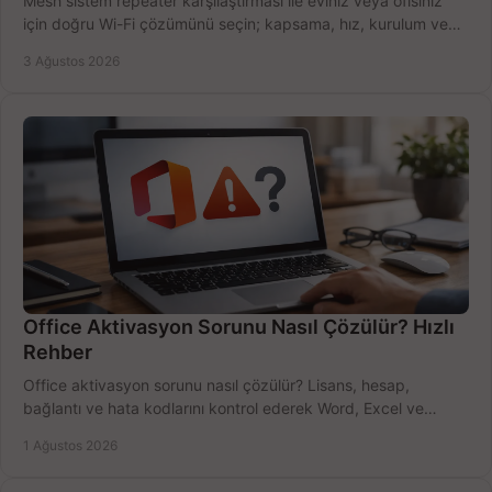
Mesh sistem repeater karşılaştırması ile eviniz veya ofisiniz
için doğru Wi-Fi çözümünü seçin; kapsama, hız, kurulum ve
bütçeyi birlikte değerlendirin.
3 Ağustos 2026
Office Aktivasyon Sorunu Nasıl Çözülür? Hızlı
Rehber
Office aktivasyon sorunu nasıl çözülür? Lisans, hesap,
bağlantı ve hata kodlarını kontrol ederek Word, Excel ve
Outlook'u güvenle hemen etkinleştirin.
1 Ağustos 2026