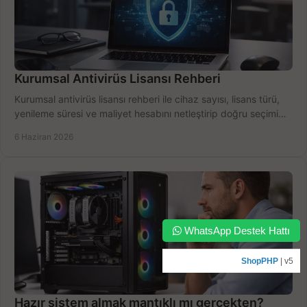
Kurumsal Antivirüs Lisansı Rehberi
Kurumsal antivirüs lisansı rehberi ile cihaz sayısı, lisans türü,
yenileme süresi ve maliyet hesabını netleştirip doğru seçimi
yapın.
6 Haziran 2026
WhatsApp Destek Hattı
ShopPHP
| v5
Hazır sistem almak mantıklı mı gerçekten?