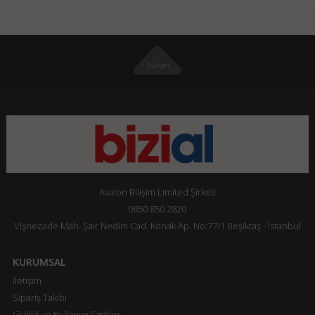
Avalon Bilişim Limited Şirketi
0850 850 2820
Vişnezade Mah. Şair Nedim Cad. Konak Ap. No:77/1 Beşiktaş - İstanbul
KURUMSAL
İletişim
Sipariş Takibi
Gizlilik ve Kullanım Şartları