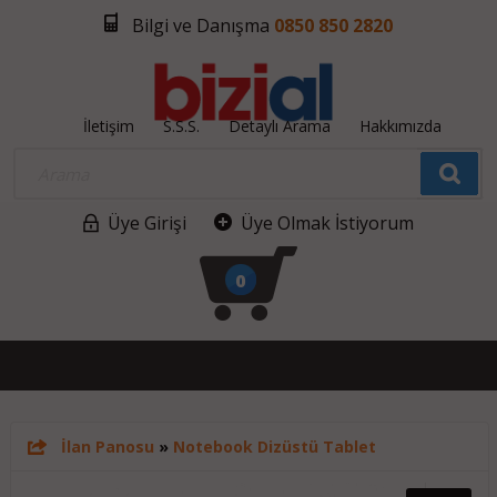
Bilgi ve Danışma
0850 850 2820
İletişim
S.S.S.
Detaylı Arama
Hakkımızda
Üye Girişi
Üye Olmak İstiyorum
0
İlan Panosu
»
Notebook Dizüstü Tablet