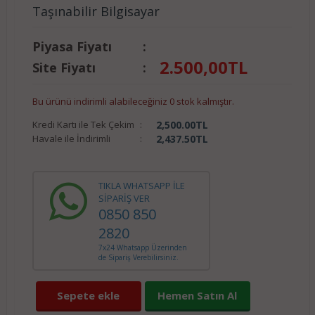
Taşınabilir Bilgisayar
Piyasa Fiyatı
:
2.500,00
TL
Site Fiyatı
:
Bu ürünü indirimli alabileceğiniz 0 stok kalmıştır.
Kredi Kartı ile Tek Çekim
:
2,500.00
TL
Havale ile İndirimli
:
2,437.50
TL
TIKLA WHATSAPP İLE
SİPARİŞ VER
0850 850
2820
7x24 Whatsapp Üzerinden
de Sipariş Verebilirsiniz.
Sepete ekle
Hemen Satın Al