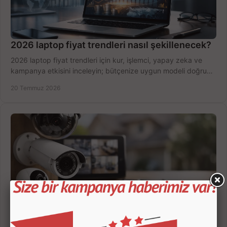
2026 laptop fiyat trendleri nasıl şekillenecek?
2026 laptop fiyat trendleri için kur, işlemci, yapay zeka ve
kampanya etkisini inceleyin; bütçenize uygun modeli doğru
zamanda seçmenin yollarını görün.
20 Temmuz 2026
Güvenlik Kamerası Seçerken 7 Kritik Kriter
Güvenlik kamerası seçerken çözünürlük, gece görüşü, kayıt