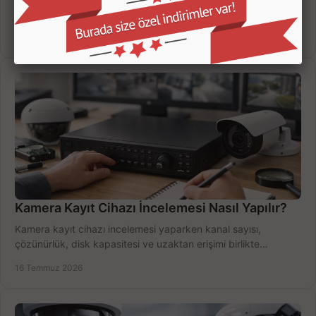
süresi ve bağlantı tipini karşılaştırın; eviniz veya iş yeriniz için
doğru sistemi hemen seçin.
18 Temmuz 2026
Kamera Kayıt Cihazı İncelemesi Nasıl Yapılır?
Kamera kayıt cihazı incelemesi yaparken kanal sayısı,
çözünürlük, disk kapasitesi ve uzaktan erişimi birlikte
değerlendirin; bütçenizi doğru yönetin.
16 Temmuz 2026