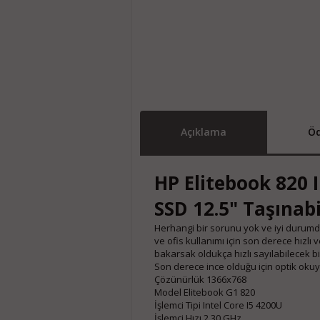
Açıklama
Öd
HP Elitebook 820 
SSD 12.5" Taşınabi
Herhangi bir sorunu yok ve iyi durumdadır
ve ofis kullanımı için son derece hızlı 
bakarsak oldukça hızlı sayılabilecek bi
Son derece ince olduğu için optik okuy
Çözünürlük 1366x768
Model Elitebook G1 820
İşlemci Tipi Intel Core I5 4200U
İşlemci Hızı 2.30 GHz