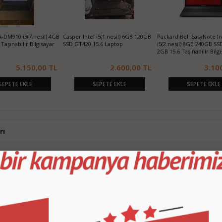
. Nesil 64GB 10.2” WiFi
Asus D509DA-EJ315 Ryzen5 3500
Lenovo V15 G4 AMN Ryz
y Grisi MK2K3TU/A
8GB 256SSD 15.6 Taşınabilir
8GB 256SSD 15.6 Dizüstü 
Bilgisayar
9.500,00 TL
9.250,00 TL
14.50
SEPETE EKLE
SEPETE EKLE
SEPETE EKLE
rı