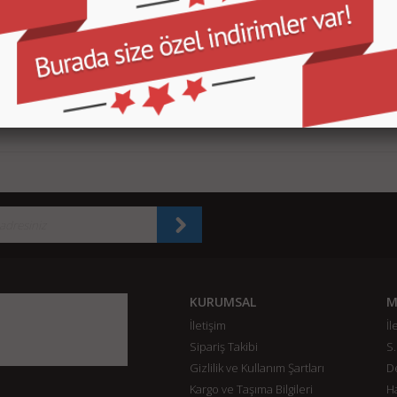
E7 TB-7104F 8GB 7" Wi-
Disney Notebook Çanta (Orjinal)
HP Orjinal Notebook Ad
 Siyah ZA400019TR
19Volt 4.74A 90Watt
750,00 TL
110,00 TL
8
TL
SEPETE EKLE
SEPETE EKLE
SEPETE EKLE
KURUMSAL
M
İletişim
İl
Sipariş Takibi
S.
Gizlilik ve Kullanım Şartları
De
Kargo ve Taşıma Bilgileri
H