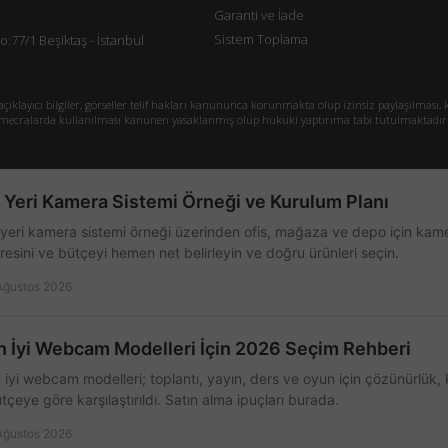
Garanti ve İade
Sistem Toplama
77/1 Beşiktaş - İstanbul
klayıcı bilgiler, görseller telif hakları kanununca korunmakta olup izinsiz paylaşılması, k
mecralarda kullanılması kanunen yasaklanmış olup hukuki yaptırıma tabi tutulmaktadır
ş Yeri Kamera Sistemi Örneği ve Kurulum Planı
 yeri kamera sistemi örneği üzerinden ofis, mağaza ve depo için kamer
resini ve bütçeyi hemen net belirleyin ve doğru ürünleri seçin.
Ağustos 2026
n İyi Webcam Modelleri İçin 2026 Seçim Rehberi
 iyi webcam modelleri; toplantı, yayın, ders ve oyun için çözünürlük, 
tçeye göre karşılaştırıldı. Satın alma ipuçları burada.
Ağustos 2026