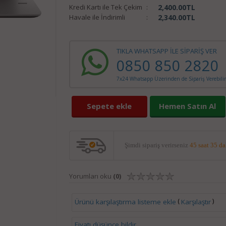
Kredi Kartı ile Tek Çekim
:
2,400.00
TL
Havale ile İndirimli
:
2,340.00
TL
TIKLA WHATSAPP İLE SİPARİŞ VER
0850 850 2820
7x24 Whatsapp Üzerinden de Sipariş Verebilir
Sepete ekle
Hemen Satın Al
Şimdi sipariş verirseniz
45 saat 35 d
Yorumları oku
(0)
(
)
Ürünü karşılaştırma listeme ekle
Karşılaştır
Fiyatı düşünce bildir