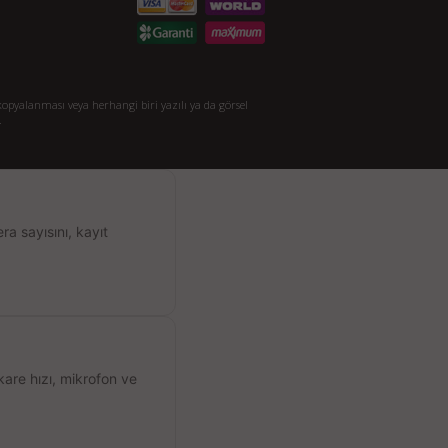
opyalanması veya herhangi biri yazılı ya da görsel
.
a sayısını, kayıt
kare hızı, mikrofon ve