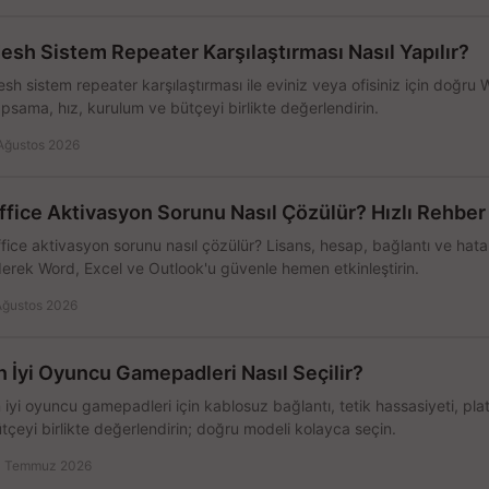
esh Sistem Repeater Karşılaştırması Nasıl Yapılır?
sh sistem repeater karşılaştırması ile eviniz veya ofisiniz için doğru
psama, hız, kurulum ve bütçeyi birlikte değerlendirin.
Ağustos 2026
ffice Aktivasyon Sorunu Nasıl Çözülür? Hızlı Rehber
fice aktivasyon sorunu nasıl çözülür? Lisans, hesap, bağlantı ve hata 
erek Word, Excel ve Outlook'u güvenle hemen etkinleştirin.
Ağustos 2026
n İyi Oyuncu Gamepadleri Nasıl Seçilir?
 iyi oyuncu gamepadleri için kablosuz bağlantı, tetik hassasiyeti, pl
tçeyi birlikte değerlendirin; doğru modeli kolayca seçin.
 Temmuz 2026