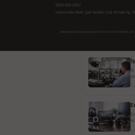
0850 850 2820
Vişnezade Mah. Şair Nedim Cad. Konak Ap. No:
www.bizial.shop bulunan tüm ürün ürünlere ait açı
İ
İş
sü
7 
E
En
bü
5 