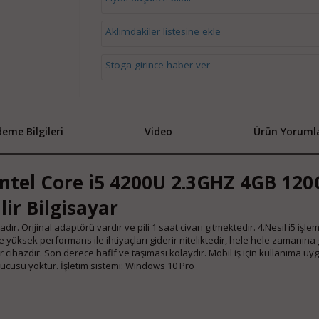
Aklımdakiler listesine ekle
Stoga girince haber ver
eme Bilgileri
Video
Ürün Yorumla
Intel Core i5 4200U 2.3GHZ 4GB 12
lir Bilgisayar
. Orijinal adaptörü vardır ve pili 1 saat civarı gitmektedir. 4.Nesil i5 işlemc
ve yüksek performans ile ihtiyaçları giderir niteliktedir, hele hele zamanına
r cihazdır. Son derece hafif ve taşıması kolaydır. Mobil iş için kullanıma uy
ucusu yoktur. İşletim sistemi: Windows 10 Pro