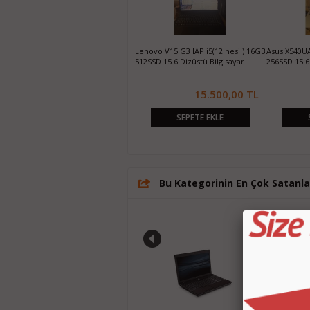
iPad 6.Nesil 9,7 32GB A1893 Uzay
Disney Notebook Çanta (Orjinal)
Apple iPad 9
Gri
Tablet Uza
4.550,00 TL
110,00 TL
SEPETE EKLE
SEPETE EKLE
Bu Kategorinin En Çok Satanla
%%55
%%21