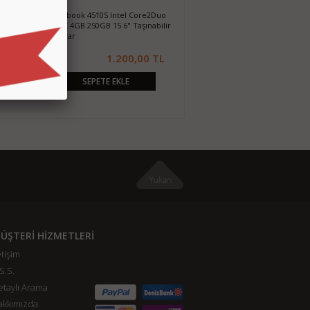
aptör
HP Probook 4530S Intel i5(2.nesil)
2.3GHZ 4GB 500GB 15.6" Taşınabilir
Bilgisayar
0,00 TL
1.500,00 TL
SEPETE EKLE
ÜŞTERİ HİZMETLERİ
etişim
S.S.
taylı Arama
akkımızda