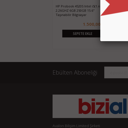
HP Probook 4510S Intel Core2Duo
Amazon Fire HD 10 2019 2 GB 32
Lenovo Tab 
2.1GHZ 4GB 250GB 15.6" Taşınabilir
GB 10.1" Tablet Beyaz
Fi Tablet -
Bilgisayar
1.200,00 TL
1.200,00 TL
2.650,00 TL
950,00 
SEPETE EKLE
SEPETE EKLE
Ebülten Aboneliği
Avalon Bilişim Limited Şirketi