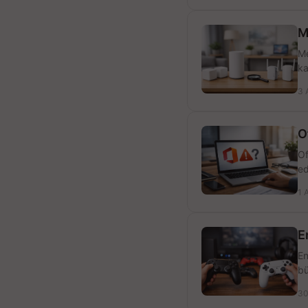
M
Me
ka
3 
O
Of
ed
1 
E
En
bü
30