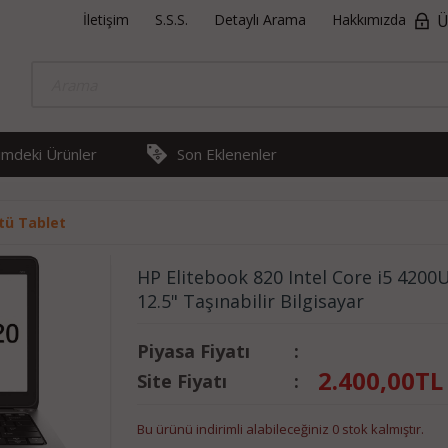
İletişim
S.S.S.
Detaylı Arama
Hakkımızda
Ü
rimdeki Ürünler
Son Eklenenler
tü Tablet
HP Elitebook 820 Intel Core i5 420
12.5" Taşınabilir Bilgisayar
Piyasa Fiyatı
:
2.400,00
TL
Site Fiyatı
:
Bu ürünü indirimli alabileceğiniz 0 stok kalmıştır.