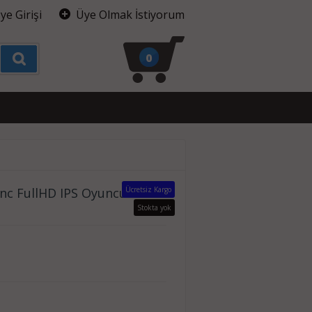
ye Girişi
Üye Olmak İstiyorum
0
nc FullHD IPS Oyuncu
Ücretsiz Kargo
Stokta yok