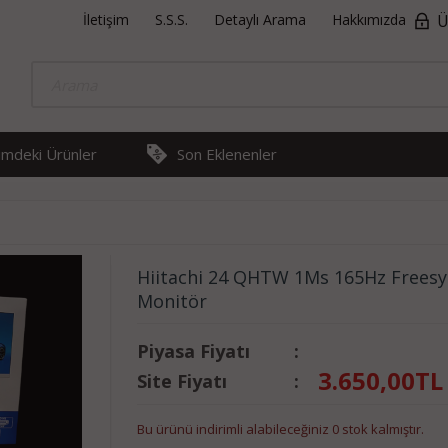
İletişim
S.S.S.
Detaylı Arama
Hakkımızda
Ü
rimdeki Ürünler
Son Eklenenler
Hiitachi 24 QHTW 1Ms 165Hz Freesy
Monitör
Piyasa Fiyatı
:
3.650,00
TL
Site Fiyatı
:
Bu ürünü indirimli alabileceğiniz 0 stok kalmıştır.