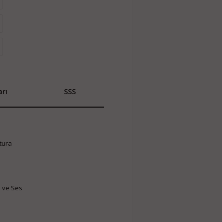
rı
SSS
atura
B ve Ses