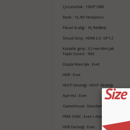
Çözünürlük : 1920*1080
Renk : 16,7M Titreşimsiz
Piksel Aralığı : 16,7M(8bit)
Sinyal Girişi : HDMI 2.0 - DP1.2
Kulaklık girişi : 3,5 mm Mini Jak
Tepki Süresi : 1MS
Düşük Mavi Işık : Evet
HDR : Evet
HDCP Desteği : HDCP desteği
Aşırı Hız : Evet
GameVisual : Standart/Film/Fotoğraf
FREE-SYNC : Evet + Adaptive-Sync
HDR Desteği : Evet