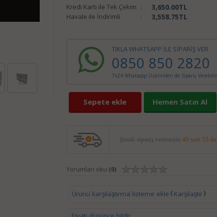
Kredi Kartı ile Tek Çekim
:
3,650.00
TL
Havale ile İndirimli
:
3,558.75
TL
TIKLA WHATSAPP İLE SİPARİŞ VER
0850 850 2820
7x24 Whatsapp Üzerinden de Sipariş Verebilir
Sepete ekle
Hemen Satın Al
Şimdi sipariş verirseniz
49 saat 55 d
Yorumları oku
(0)
(
)
Ürünü karşılaştırma listeme ekle
Karşılaştır
Fiyatı düşünce bildir