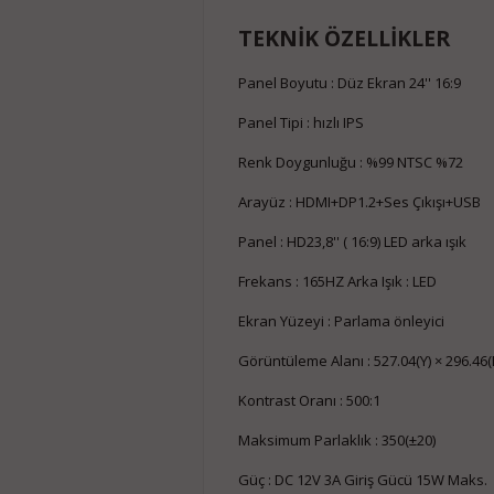
TEKNİK ÖZELLİKLER
Panel Boyutu : Düz Ekran 24'' 16:9
Panel Tipi : hızlı IPS
Renk Doygunluğu : %99 NTSC %72
Arayüz : HDMI+DP1.2+Ses Çıkışı+USB
Panel : HD23,8'' ( 16:9) LED arka ışık
Frekans : 165HZ Arka Işık : LED
Ekran Yüzeyi : Parlama önleyici
Görüntüleme Alanı : 527.04(Y) × 296.46(
Kontrast Oranı : 500:1
Maksimum Parlaklık : 350(±20)
Güç : DC 12V 3A Giriş Gücü 15W Maks.