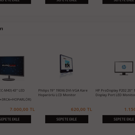
rı
Display P202 20" 16:9 VGA-
CBOX 21.5"W 2120 DVI/VGA Full HD
NİANDY 32" VGA H
y Port LED Monitor
LED Monitor
MONİTÖR
1.150,00 TL
1.050,00 TL
4
SEPETE EKLE
SEPETE EKLE
SEPETE 