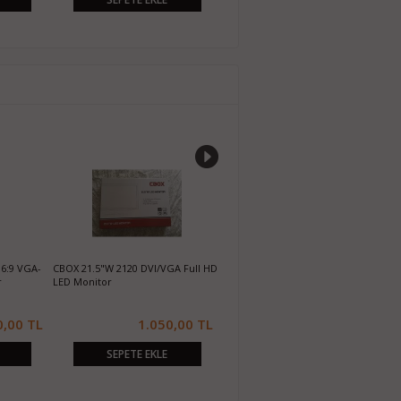
%%21
DMI PC
RAMTECH RD-19 19" 60z 5ms Full
Hiitachi 23'' Wide Q23HTW Perfe
HD Hoparlörlü Led Monitör
View LED Monitör Full Hd
(HDMI+VGA)
.100,00 TL
1.300,00 TL
2.200,00 T
1.650,00 TL
EKLE
SEPETE EKLE
SEPETE EKLE