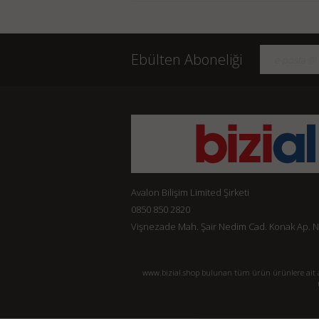
Ebülten Aboneliği
Avalon Bilişim Limited Şirketi
0850 850 2820
Vişnezade Mah. Şair Nedim Cad. Konak Ap. No:
www.bizial.shop bulunan tüm ürün ürünlere ait açı