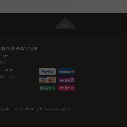
ÜŞTERİ HİZMETLERİ
etişim
S.S.
taylı Arama
akkımızda
opyalanması veya herhangi biri yazılı ya da görsel
.