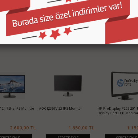
A-
HP ProDisplay P224 21.5 16:9 VGA-
HP ProDisplay P221 21.5 16:9 VGA-
HP ProDi
HDMI-Display Port LED Monitor
DVI Full HD LED Monitor
DVI LED 
TL
1.550,00 TL
1.450,00 TL
SEPETE EKLE
SEPETE EKLE