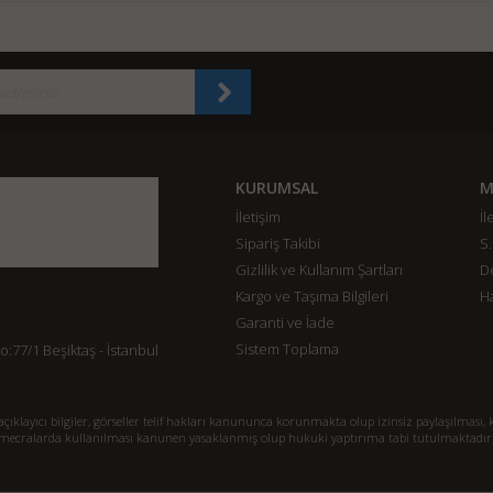
KURUMSAL
M
İletişim
İl
Sipariş Takibi
S.
Gizlilik ve Kullanım Şartları
De
Kargo ve Taşıma Bilgileri
H
Garanti ve İade
Sistem Toplama
77/1 Beşiktaş - İstanbul
klayıcı bilgiler, görseller telif hakları kanununca korunmakta olup izinsiz paylaşılması, k
mecralarda kullanılması kanunen yasaklanmış olup hukuki yaptırıma tabi tutulmaktadır