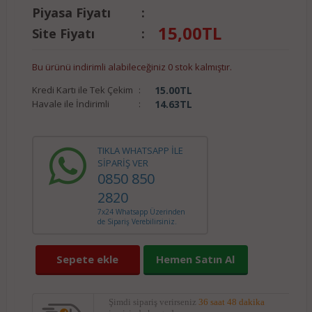
Piyasa Fiyatı
:
15,00
TL
Site Fiyatı
:
Bu ürünü indirimli alabileceğiniz 0 stok kalmıştır.
Kredi Kartı ile Tek Çekim
:
15.00
TL
Havale ile İndirimli
:
14.63
TL
TIKLA WHATSAPP İLE
SİPARİŞ VER
0850 850
2820
7x24 Whatsapp Üzerinden
de Sipariş Verebilirsiniz.
Sepete ekle
Hemen Satın Al
Şimdi sipariş verirseniz
36 saat 48 dakika