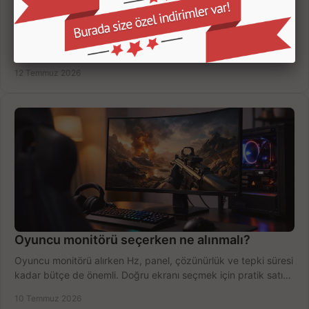
Oyuncu Monitörü Kaç İnç Olmalı? Doğru Seçim
Oyuncu monitörü kaç inç olmalı? 24, 27 ve 32 inç ekranları
çözünürlük, mesafe, oyun türü ve bütçeye göre doğru seçin,
fırsatları değerlendirin, inceleyin.
12 Temmuz 2026
Oyuncu monitörü seçerken ne alınmalı?
Oyuncu monitörü alırken Hz, panel, çözünürlük ve tepki süresi
kadar bütçe de önemli. Doğru ekranı seçmek için pratik satın
alma rehberi.
10 Temmuz 2026