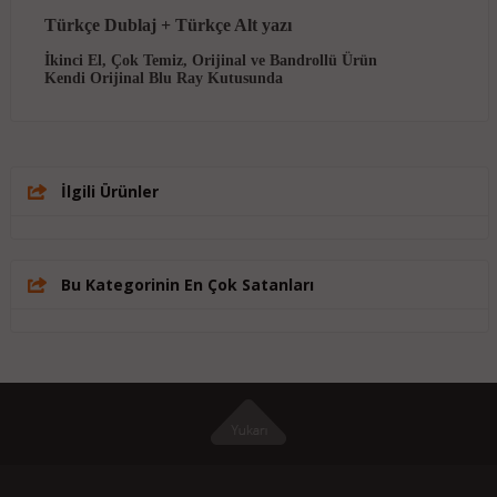
Türkçe Dublaj + Türkçe Alt yazı
İkinci El, Çok Temiz, Orijinal ve Bandrollü Ürün
Kendi Orijinal Blu Ray Kutusunda
İlgili Ürünler
Bu Kategorinin En Çok Satanları