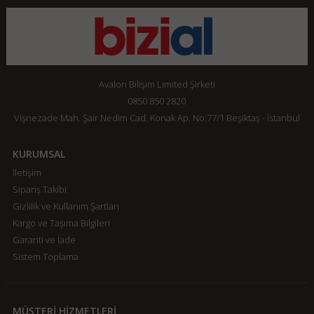
Avalon Bilişim Limited Şirketi
0850 850 2820
Vişnezade Mah. Şair Nedim Cad. Konak Ap. No:77/1 Beşiktaş - İstanbul
KURUMSAL
İletişim
Sipariş Takibi
Gizlilik ve Kullanım Şartları
Kargo ve Taşıma Bilgileri
Garanti ve İade
Sistem Toplama
MÜŞTERİ HİZMETLERİ