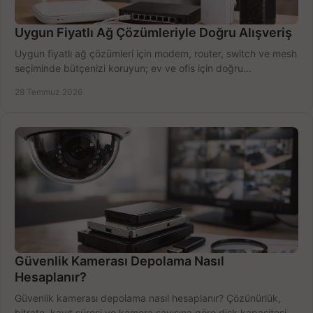
Uygun Fiyatlı Ağ Çözümleriyle Doğru Alışveriş
Uygun fiyatlı ağ çözümleri için modem, router, switch ve mesh
seçiminde bütçenizi koruyun; ev ve ofis için doğru
performansı yakalayın. Hızla karşılaştırın.
28 Temmuz 2026
Güvenlik Kamerası Depolama Nasıl
Hesaplanır?
Güvenlik kamerası depolama nasıl hesaplanır? Çözünürlük,
bitrate, kayıt süresi ve kamera sayısına göre disk kapasitesini