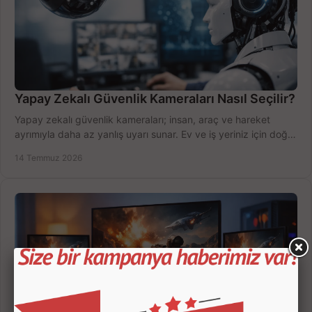
Yapay Zekalı Güvenlik Kameraları Nasıl Seçilir?
Yapay zekalı güvenlik kameraları; insan, araç ve hareket
ayrımıyla daha az yanlış uyarı sunar. Ev ve iş yeriniz için doğru
modeli, fiyatı karşılaştırın.
14 Temmuz 2026