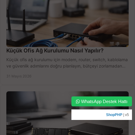
Küçük Ofis Ağ Kurulumu Nasıl Yapılır?
Küçük ofis ağ kurulumu için modem, router, switch, kablolama
ve güvenlik adımlarını doğru planlayın, bütçeyi zorlamadan
verim alın.
31 Mayıs 2026
WhatsApp Destek Hattı
ShopPHP
| v5