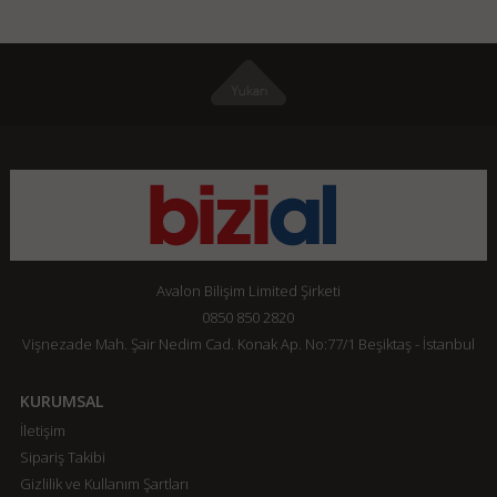
Avalon Bilişim Limited Şirketi
0850 850 2820
Vişnezade Mah. Şair Nedim Cad. Konak Ap. No:77/1 Beşiktaş - İstanbul
KURUMSAL
İletişim
Sipariş Takibi
Gizlilik ve Kullanım Şartları