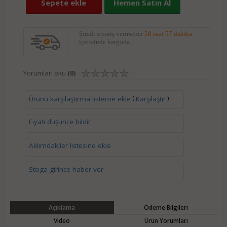
Sepete ekle
Hemen Satın Al
Şimdi sipariş verirseniz
58 saat 56 dakika
içerisinde kargoda.
Yorumları oku
(0)
(
)
Ürünü karşılaştırma listeme ekle
Karşılaştır
Fiyatı düşünce bildir
Aklımdakiler listesine ekle
Stoga girince haber ver
Açıklama
Ödeme Bilgileri
Video
Ürün Yorumları