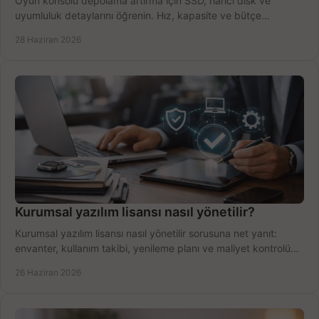
Oyun konsolu depolama artırma için SSD, harici disk ve
uyumluluk detaylarını öğrenin. Hız, kapasite ve bütçe
dengesini doğru kurun.
28 Haziran 2026
Kurumsal yazılım lisansı nasıl yönetilir?
Kurumsal yazılım lisansı nasıl yönetilir sorusuna net yanıt:
envanter, kullanım takibi, yenileme planı ve maliyet kontrolü
tek planda.
26 Haziran 2026