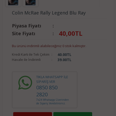
Colin McRae Rally Legend Blu Ray
Piyasa Fiyatı
:
40,00
TL
Site Fiyatı
:
Bu ürünü indirimli alabileceğiniz 0 stok kalmıştır.
Kredi Kartı ile Tek Çekim
:
40.00
TL
Havale ile İndirimli
:
39.00
TL
TIKLA WHATSAPP İLE
SİPARİŞ VER
0850 850
2820
7x24 Whatsapp Üzerinden
de Sipariş Verebilirsiniz.