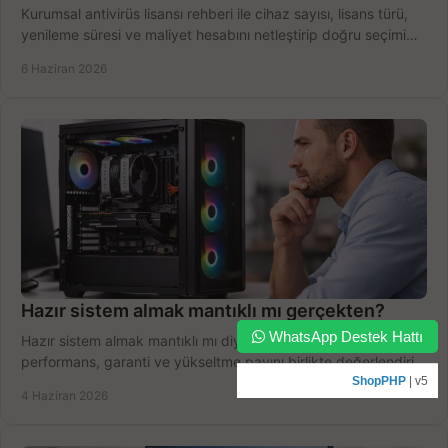
Kurumsal antivirüs lisansı rehberi ile cihaz sayısı, lisans türü,
yenileme süresi ve maliyet hesabını netleştirip doğru seçimi
yapın.
6 Haziran 2026
Hazır sistem almak mantıklı mı gerçekten?
WhatsApp Destek Hattı
Hazır sistem almak mantıklı mı diye düşünüyorsanız bütçe,
performans, garanti ve yükseltme payını birlikte değerlendirin,
doğru seçin.
ShopPHP
| v5
4 Haziran 2026