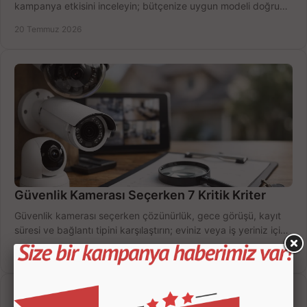
kampanya etkisini inceleyin; bütçenize uygun modeli doğru
zamanda seçmenin yollarını görün.
20 Temmuz 2026
Güvenlik Kamerası Seçerken 7 Kritik Kriter
Güvenlik kamerası seçerken çözünürlük, gece görüşü, kayıt
süresi ve bağlantı tipini karşılaştırın; eviniz veya iş yeriniz için
doğru sistemi hemen seçin.
18 Temmuz 2026