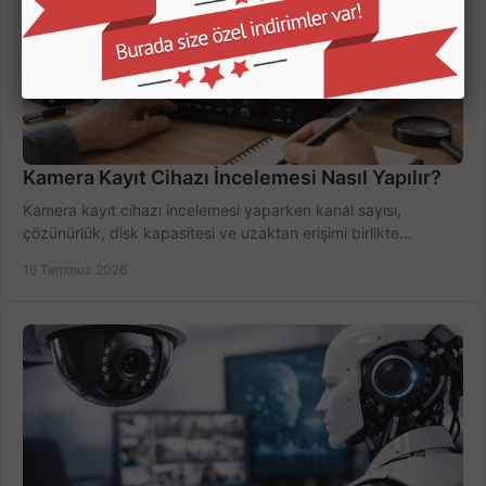
Kamera Kayıt Cihazı İncelemesi Nasıl Yapılır?
Kamera kayıt cihazı incelemesi yaparken kanal sayısı,
çözünürlük, disk kapasitesi ve uzaktan erişimi birlikte
değerlendirin; bütçenizi doğru yönetin.
16 Temmuz 2026