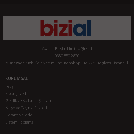
Avalon Bilişim Limited Şirketi
0850 850 2820
Vişnezade Mah. Şair Nedim Cad. Konak Ap. No:77/1 Beşiktaş - İstanbul
KURUMSAL
İletişim
Sipariş Takibi
Gizlilik ve Kullanım Şartları
Kargo ve Taşıma Bilgileri
Garanti ve İade
Sistem Toplama