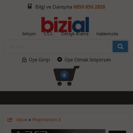
Bilgi ve Danışma
0850 850 2820
İletişim
S.S.S.
Detaylı Arama
Hakkımızda
Üye Girişi
Üye Olmak İstiyorum
0
Oyun
»
Playstation 3