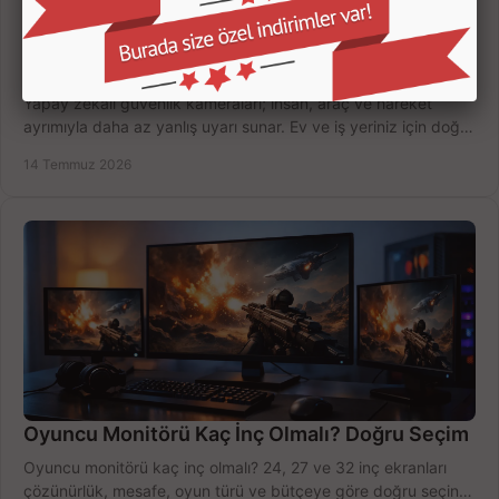
Yapay Zekalı Güvenlik Kameraları Nasıl Seçilir?
Yapay zekalı güvenlik kameraları; insan, araç ve hareket
ayrımıyla daha az yanlış uyarı sunar. Ev ve iş yeriniz için doğru
modeli, fiyatı karşılaştırın.
14 Temmuz 2026
Oyuncu Monitörü Kaç İnç Olmalı? Doğru Seçim
Oyuncu monitörü kaç inç olmalı? 24, 27 ve 32 inç ekranları
çözünürlük, mesafe, oyun türü ve bütçeye göre doğru seçin,