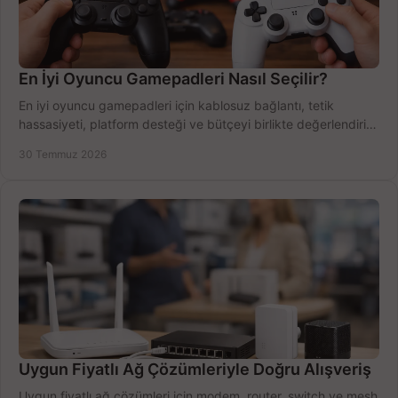
En İyi Oyuncu Gamepadleri Nasıl Seçilir?
En iyi oyuncu gamepadleri için kablosuz bağlantı, tetik
hassasiyeti, platform desteği ve bütçeyi birlikte değerlendirin;
doğru modeli kolayca seçin.
30 Temmuz 2026
Uygun Fiyatlı Ağ Çözümleriyle Doğru Alışveriş
Uygun fiyatlı ağ çözümleri için modem, router, switch ve mesh