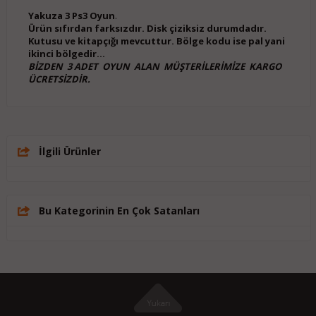
Yakuza 3 Ps3 Oyun
.
Ürün sıfırdan farksızdır. Disk çiziksiz durumdadır.
Kutusu ve kitapçığı mevcuttur. Bölge kodu ise pal yani
ikinci bölgedir...
BİZDEN 3 ADET OYUN ALAN MÜŞTERİLERİMİZE KARGO
ÜCRETSİZDİR.
İlgili Ürünler
Bu Kategorinin En Çok Satanları