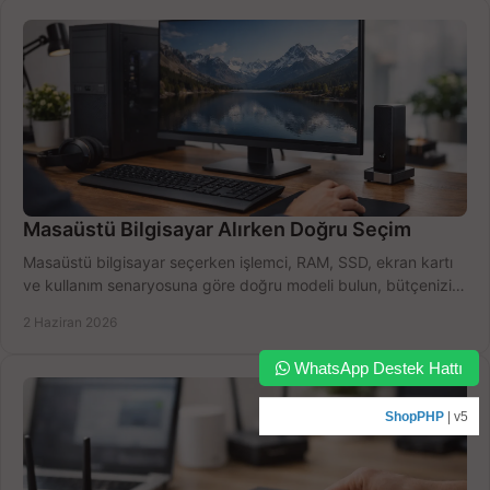
Masaüstü Bilgisayar Alırken Doğru Seçim
Masaüstü bilgisayar seçerken işlemci, RAM, SSD, ekran kartı
ve kullanım senaryosuna göre doğru modeli bulun, bütçenizi
boşa harcamayın.
2 Haziran 2026
WhatsApp Destek Hattı
ShopPHP
| v5