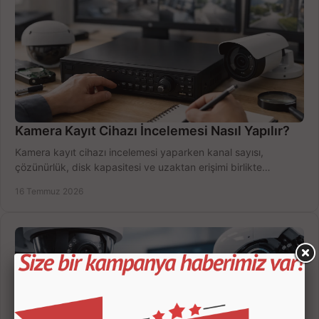
Kamera Kayıt Cihazı İncelemesi Nasıl Yapılır?
Kamera kayıt cihazı incelemesi yaparken kanal sayısı,
çözünürlük, disk kapasitesi ve uzaktan erişimi birlikte
değerlendirin; bütçenizi doğru yönetin.
16 Temmuz 2026