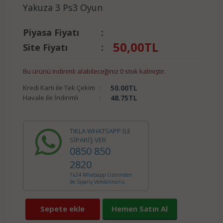
Yakuza 3 Ps3 Oyun
Piyasa Fiyatı
:
50,00
TL
Site Fiyatı
:
Bu ürünü indirimli alabileceğiniz 0 stok kalmıştır.
Kredi Kartı ile Tek Çekim
:
50.00
TL
Havale ile İndirimli
:
48.75
TL
TIKLA WHATSAPP İLE
SİPARİŞ VER
0850 850
2820
7x24 Whatsapp Üzerinden
de Sipariş Verebilirsiniz.
Sepete ekle
Hemen Satın Al