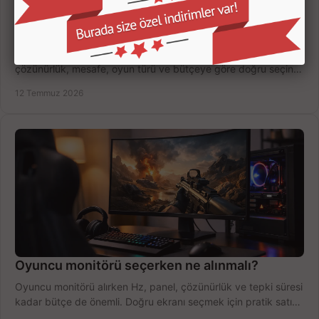
Oyuncu Monitörü Kaç İnç Olmalı? Doğru Seçim
Oyuncu monitörü kaç inç olmalı? 24, 27 ve 32 inç ekranları
çözünürlük, mesafe, oyun türü ve bütçeye göre doğru seçin,
fırsatları değerlendirin, inceleyin.
12 Temmuz 2026
Oyuncu monitörü seçerken ne alınmalı?
Oyuncu monitörü alırken Hz, panel, çözünürlük ve tepki süresi
kadar bütçe de önemli. Doğru ekranı seçmek için pratik satın
alma rehberi.