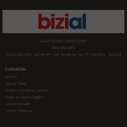
Avalon Bilişim Limited Şirketi
0850 850 2820
Vişnezade Mah. Şair Nedim Cad. Konak Ap. No:77/1 Beşiktaş - İstanbul
KURUMSAL
İletişim
Sipariş Takibi
Gizlilik ve Kullanım Şartları
Kargo ve Taşıma Bilgileri
Garanti ve İade
Sistem Toplama