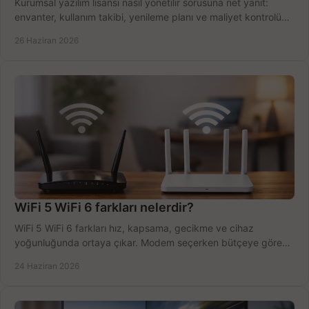
Kurumsal yazılım lisansı nasıl yönetilir sorusuna net yanıt:
envanter, kullanım takibi, yenileme planı ve maliyet kontrolü
tek planda.
26 Haziran 2026
WiFi 5 WiFi 6 farkları nelerdir?
WiFi 5 WiFi 6 farkları hız, kapsama, gecikme ve cihaz
yoğunluğunda ortaya çıkar. Modem seçerken bütçeye göre
doğru kararı verin.
24 Haziran 2026