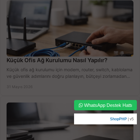
Küçük Ofis Ağ Kurulumu Nasıl Yapılır?
Küçük ofis ağ kurulumu için modem, router, switch, kablolama
ve güvenlik adımlarını doğru planlayın, bütçeyi zorlamadan
verim alın.
31 Mayıs 2026
WhatsApp Destek Hattı
ShopPHP
| v5