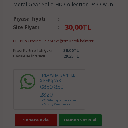
Metal Gear Solid HD Collection Ps3 Oyun
Piyasa Fiyatı
:
30,00
TL
Site Fiyatı
:
Bu ürünü indirimli alabileceğiniz 0 stok kalmıştır.
Kredi Kartı ile Tek Çekim
:
30.00
TL
Havale ile İndirimli
:
29.25
TL
TIKLA WHATSAPP İLE
SİPARİŞ VER
0850 850
2820
7x24 Whatsapp Üzerinden
de Sipariş Verebilirsiniz.
Sepete ekle
Hemen Satın Al