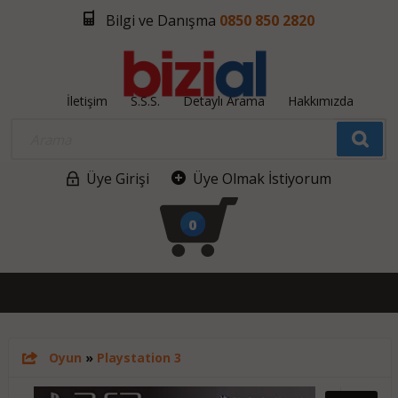
Bilgi ve Danışma
0850 850 2820
İletişim
S.S.S.
Detaylı Arama
Hakkımızda
Üye Girişi
Üye Olmak İstiyorum
0
Oyun
»
Playstation 3