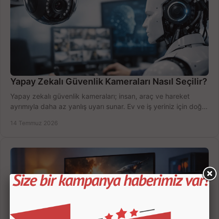
Yapay Zekalı Güvenlik Kameraları Nasıl Seçilir?
Yapay zekalı güvenlik kameraları; insan, araç ve hareket
ayrımıyla daha az yanlış uyarı sunar. Ev ve iş yeriniz için doğru
modeli, fiyatı karşılaştırın.
14 Temmuz 2026