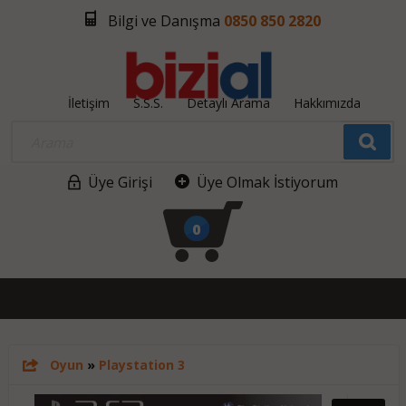
Bilgi ve Danışma
0850 850 2820
İletişim
S.S.S.
Detaylı Arama
Hakkımızda
Üye Girişi
Üye Olmak İstiyorum
0
Oyun
»
Playstation 3