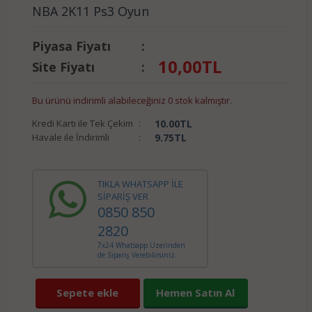
NBA 2K11 Ps3 Oyun
Piyasa Fiyatı
:
10,00
TL
Site Fiyatı
:
Bu ürünü indirimli alabileceğiniz 0 stok kalmıştır.
Kredi Kartı ile Tek Çekim
:
10.00
TL
Havale ile İndirimli
:
9.75
TL
TIKLA WHATSAPP İLE
SİPARİŞ VER
0850 850
2820
7x24 Whatsapp Üzerinden
de Sipariş Verebilirsiniz.
Sepete ekle
Hemen Satın Al