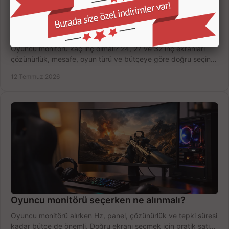
Oyuncu Monitörü Kaç İnç Olmalı? Doğru Seçim
Oyuncu monitörü kaç inç olmalı? 24, 27 ve 32 inç ekranları
çözünürlük, mesafe, oyun türü ve bütçeye göre doğru seçin,
fırsatları değerlendirin, inceleyin.
12 Temmuz 2026
Oyuncu monitörü seçerken ne alınmalı?
Oyuncu monitörü alırken Hz, panel, çözünürlük ve tepki süresi
kadar bütçe de önemli. Doğru ekranı seçmek için pratik satın