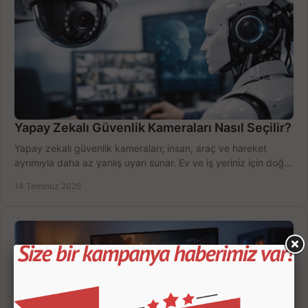
Yapay Zekalı Güvenlik Kameraları Nasıl Seçilir?
Yapay zekalı güvenlik kameraları; insan, araç ve hareket
ayrımıyla daha az yanlış uyarı sunar. Ev ve iş yeriniz için doğru
modeli, fiyatı karşılaştırın.
14 Temmuz 2026