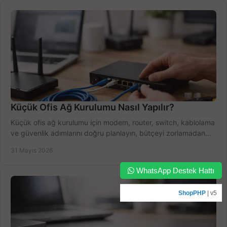
Küçük Ofis Ağ Kurulumu Nasıl Yapılır?
Küçük ofis ağ kurulumu için modem, router, switch, kablolama
ve güvenlik adımlarını doğru planlayın, bütçeyi zorlamadan
verim alın.
31 Mayıs 2026
WhatsApp Destek Hattı
ShopPHP
| v5