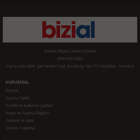
Avalon Bilişim Limited Şirketi
0850 850 2820
Vişnezade Mah. Şair Nedim Cad. Konak Ap. No:77/1 Beşiktaş - İstanbul
KURUMSAL
İletişim
Sipariş Takibi
Gizlilik ve Kullanım Şartları
Kargo ve Taşıma Bilgileri
Garanti ve İade
Sistem Toplama