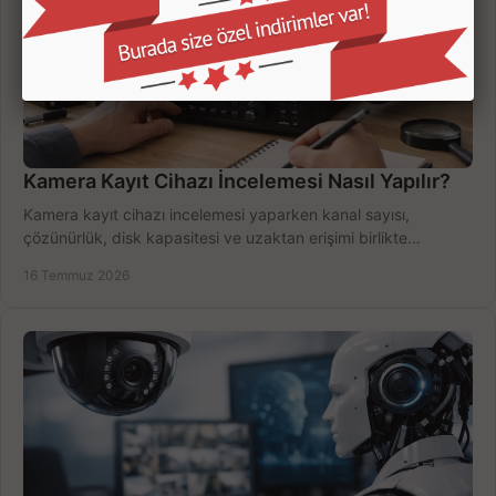
Kamera Kayıt Cihazı İncelemesi Nasıl Yapılır?
Kamera kayıt cihazı incelemesi yaparken kanal sayısı,
çözünürlük, disk kapasitesi ve uzaktan erişimi birlikte
değerlendirin; bütçenizi doğru yönetin.
16 Temmuz 2026