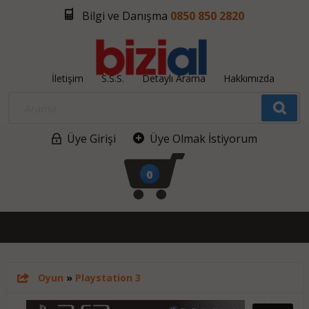
Bilgi ve Danışma
0850 850 2820
İletişim
S.S.S.
Detaylı Arama
Hakkımızda
Üye Girişi
Üye Olmak İstiyorum
0
Oyun
»
Playstation 3