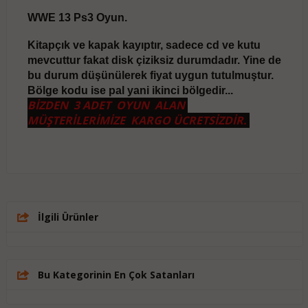
WWE 13 Ps3 Oyun.
Kitapçık ve kapak kayıptır, sadece cd ve kutu
mevcuttur fakat disk çiziksiz durumdadır. Yine de
bu durum düşünülerek fiyat uygun tutulmuştur.
Bölge kodu ise pal yani ikinci bölgedir...
BİZDEN 3 ADET OYUN ALAN
MÜŞTERİLERİMİZE KARGO ÜCRETSİZDİR.
İlgili Ürünler
Bu Kategorinin En Çok Satanları