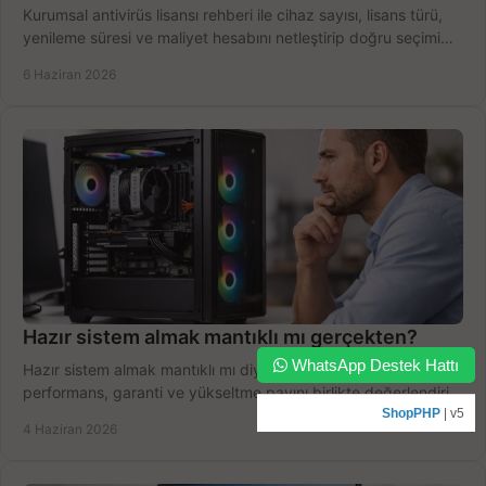
Kurumsal antivirüs lisansı rehberi ile cihaz sayısı, lisans türü,
yenileme süresi ve maliyet hesabını netleştirip doğru seçimi
yapın.
6 Haziran 2026
Hazır sistem almak mantıklı mı gerçekten?
WhatsApp Destek Hattı
Hazır sistem almak mantıklı mı diye düşünüyorsanız bütçe,
performans, garanti ve yükseltme payını birlikte değerlendirin,
doğru seçin.
ShopPHP
| v5
4 Haziran 2026