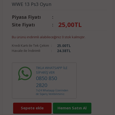
WWE 13 Ps3 Oyun
Piyasa Fiyatı
:
25,00
TL
Site Fiyatı
:
Bu ürünü indirimli alabileceğiniz 0 stok kalmıştır.
Kredi Kartı ile Tek Çekim
:
25.00
TL
Havale ile İndirimli
:
24.38
TL
TIKLA WHATSAPP İLE
SİPARİŞ VER
0850 850
2820
7x24 Whatsapp Üzerinden
de Sipariş Verebilirsiniz.
Sepete ekle
Hemen Satın Al