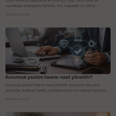
Oyun konsolu depolama artırma için SSD, harici disk ve
uyumluluk detaylarını öğrenin. Hız, kapasite ve bütçe
dengesini doğru kurun.
28 Haziran 2026
Kurumsal yazılım lisansı nasıl yönetilir?
Kurumsal yazılım lisansı nasıl yönetilir sorusuna net yanıt:
envanter, kullanım takibi, yenileme planı ve maliyet kontrolü
tek planda.
26 Haziran 2026