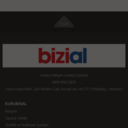
Avalon Bilişim Limited Şirketi
0850 850 2820
Vişnezade Mah. Şair Nedim Cad. Konak Ap. No:77/1 Beşiktaş - İstanbul
KURUMSAL
İletişim
Sipariş Takibi
Gizlilik ve Kullanım Şartları