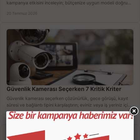
kampanya etkisini inceleyin; bütçenize uygun modeli doğru
zamanda seçmenin yollarını görün.
20 Temmuz 2026
Güvenlik Kamerası Seçerken 7 Kritik Kriter
Güvenlik kamerası seçerken çözünürlük, gece görüşü, kayıt
süresi ve bağlantı tipini karşılaştırın; eviniz veya iş yeriniz için
doğru sistemi hemen seçin.
18 Temmuz 2026