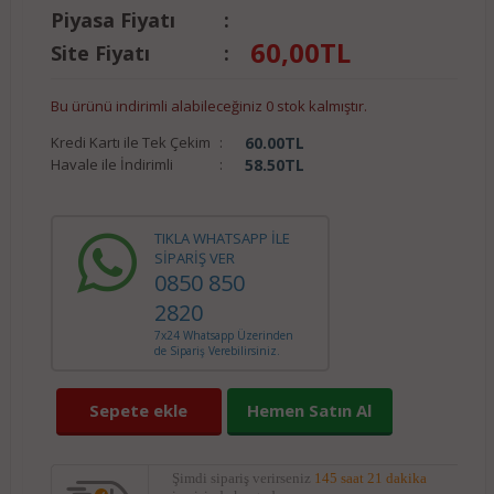
Piyasa Fiyatı
:
60,00
TL
Site Fiyatı
:
Bu ürünü indirimli alabileceğiniz 0 stok kalmıştır.
Kredi Kartı ile Tek Çekim
:
60.00
TL
Havale ile İndirimli
:
58.50
TL
TIKLA WHATSAPP İLE
SİPARİŞ VER
0850 850
2820
7x24 Whatsapp Üzerinden
de Sipariş Verebilirsiniz.
Sepete ekle
Hemen Satın Al
Şimdi sipariş verirseniz
145 saat 21 dakika