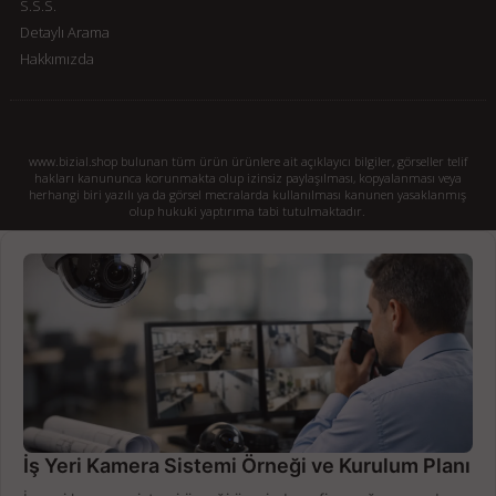
S.S.S.
Detaylı Arama
Hakkımızda
www.bizial.shop bulunan tüm ürün ürünlere ait açıklayıcı bilgiler, görseller telif
hakları kanununca korunmakta olup izinsiz paylaşılması, kopyalanması veya
herhangi biri yazılı ya da görsel mecralarda kullanılması kanunen yasaklanmış
olup hukuki yaptırıma tabi tutulmaktadır.
İş Yeri Kamera Sistemi Örneği ve Kurulum Planı