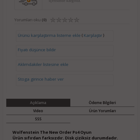
içerisinde kargoda.
Yorumları oku
(0)
(
)
Ürünü karşılaştırma listeme ekle
Karşılaştır
Fiyatı düşünce bildir
Aklımdakiler listesine ekle
Stoga girince haber ver
Açıklama
Ödeme Bilgileri
Video
Ürün Yorumları
SSS
Wolfenstein The New Order Ps4 Oyun
Ürün sıfırdan farksızdır. Disk çiziksiz durumdadır.