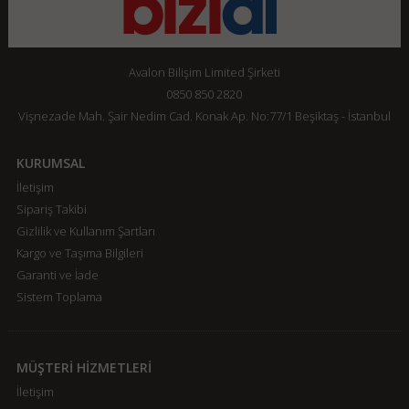
Avalon Bilişim Limited Şirketi
0850 850 2820
Vişnezade Mah. Şair Nedim Cad. Konak Ap. No:77/1 Beşiktaş - İstanbul
KURUMSAL
İletişim
Sipariş Takibi
Gizlilik ve Kullanım Şartları
Kargo ve Taşıma Bilgileri
Garanti ve İade
Sistem Toplama
MÜŞTERİ HİZMETLERİ
İletişim