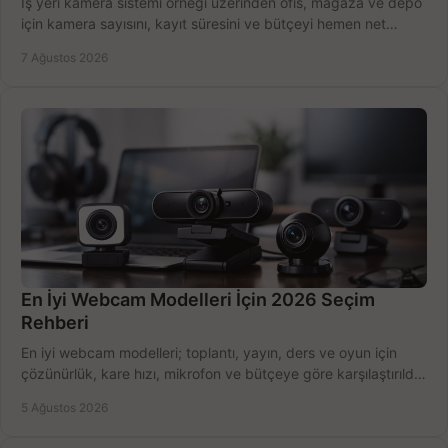
İş yeri kamera sistemi örneği üzerinden ofis, mağaza ve depo
için kamera sayısını, kayıt süresini ve bütçeyi hemen net
belirleyin ve doğru ürünleri seçin.
7 Ağustos 2026
En İyi Webcam Modelleri İçin 2026 Seçim
Rehberi
En iyi webcam modelleri; toplantı, yayın, ders ve oyun için
çözünürlük, kare hızı, mikrofon ve bütçeye göre karşılaştırıldı.
Satın alma ipuçları burada.
5 Ağustos 2026