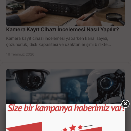
Kamera Kayıt Cihazı İncelemesi Nasıl Yapılır?
Kamera kayıt cihazı incelemesi yaparken kanal sayısı,
çözünürlük, disk kapasitesi ve uzaktan erişimi birlikte
değerlendirin; bütçenizi doğru yönetin.
16 Temmuz 2026
Yapay Zekalı Güvenlik Kameraları Nasıl Seçilir?