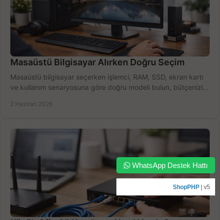
Masaüstü Bilgisayar Alırken Doğru Seçim
Masaüstü bilgisayar seçerken işlemci, RAM, SSD, ekran kartı
ve kullanım senaryosuna göre doğru modeli bulun, bütçenizi
boşa harcamayın.
2 Haziran 2026
WhatsApp Destek Hattı
ShopPHP
| v5