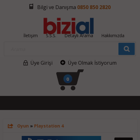
Bilgi ve Danışma
0850 850 2820
İletişim
S.S.S.
Detaylı Arama
Hakkımızda
Üye Girişi
Üye Olmak İstiyorum
0
Oyun
»
Playstation 4