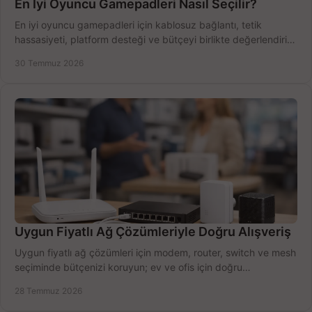
En İyi Oyuncu Gamepadleri Nasıl Seçilir?
En iyi oyuncu gamepadleri için kablosuz bağlantı, tetik
hassasiyeti, platform desteği ve bütçeyi birlikte değerlendirin;
doğru modeli kolayca seçin.
30 Temmuz 2026
Uygun Fiyatlı Ağ Çözümleriyle Doğru Alışveriş
Uygun fiyatlı ağ çözümleri için modem, router, switch ve mesh
seçiminde bütçenizi koruyun; ev ve ofis için doğru
performansı yakalayın. Hızla karşılaştırın.
28 Temmuz 2026