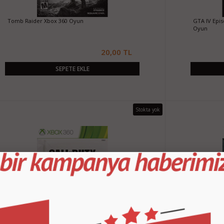
Tomb Raider Xbox 360 Oyun
GTA IV Epis
Oyun
20,00 TL
SEPETE EKLE
Stokta yok