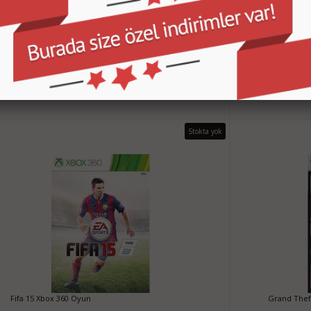
Call of Duty Advanced Warfare Xbox 360 Oyun
Call of Dut
40,00 TL
SEPETE EKLE
Stokta yok
Fifa 15 Xbox 360 Oyun
Grand Thef