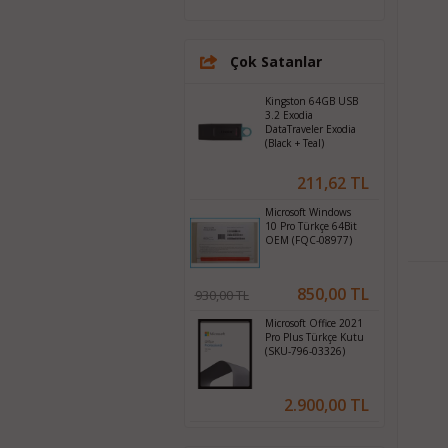
Çok Satanlar
Kingston 64GB USB
3.2 Exodia
DataTraveler Exodia
(Black + Teal)
211,62 TL
Microsoft Windows
10 Pro Türkçe 64Bit
OEM (FQC-08977)
850,00 TL
930,00 TL
Microsoft Office 2021
Pro Plus Türkçe Kutu
(SKU-796-03326)
2.900,00 TL