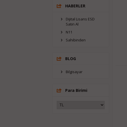
HABERLER
Dijital Lisans ESD
Satın Al
N11
Sahibinden
BLOG
Bilgisayar
Para Birimi