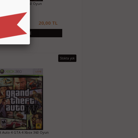
y Black Ops Xbox 360 Oyun
20,00 TL
SEPETE EKLE
Stokta yok
t Auto 4 GTA 4 Xbox 360 Oyun