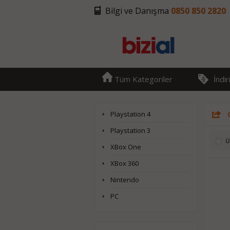
Bilgi ve Danışma
0850 850 2820
Tüm Kategoriler
İndi
Playstation 4
Playstation 3
Ü
XBox One
XBox 360
Nintendo
PC