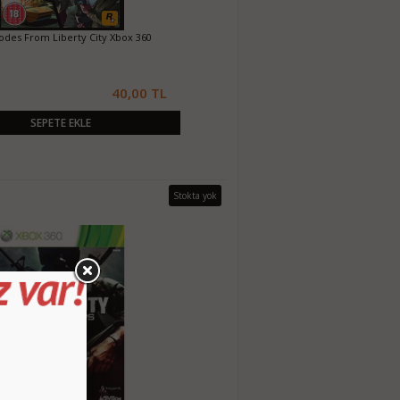
odes From Liberty City Xbox 360
40,00 TL
SEPETE EKLE
Stokta yok