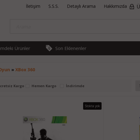
İletişim
S.S.S.
Detaylı Arama
Hakkımızda
Ü
rimdeki Ürünler
Son Eklenenler
Oyun
»
XBox 360
cretsiz Kargo
Hemen Kargo
İndirimde
Stokta yok