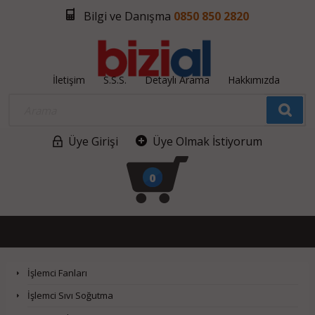
Bilgi ve Danışma
0850 850 2820
İletişim
S.S.S.
Detaylı Arama
Hakkımızda
Üye Girişi
Üye Olmak İstiyorum
0
İşlemci Fanları
İşlemci Sıvı Soğutma