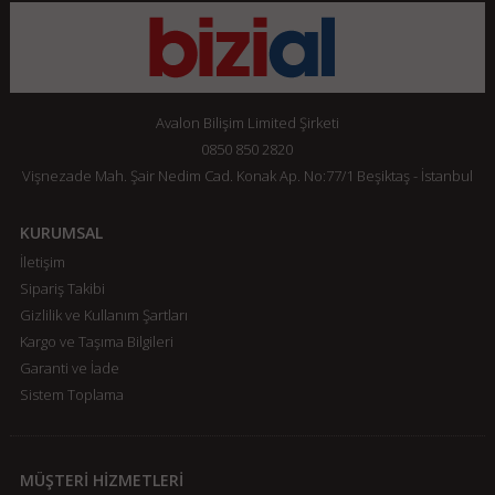
Avalon Bilişim Limited Şirketi
0850 850 2820
Vişnezade Mah. Şair Nedim Cad. Konak Ap. No:77/1 Beşiktaş - İstanbul
KURUMSAL
İletişim
Sipariş Takibi
Gizlilik ve Kullanım Şartları
Kargo ve Taşıma Bilgileri
Garanti ve İade
Sistem Toplama
MÜŞTERİ HİZMETLERİ