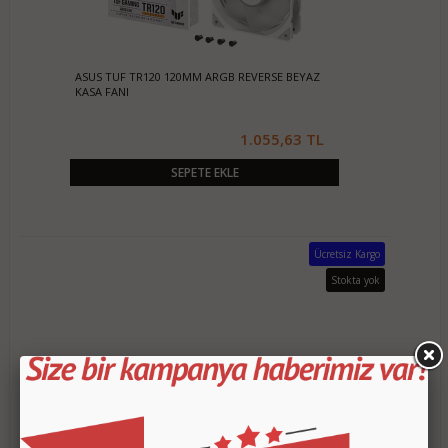
ASUS TUF TR120 120MM ARGB REVERSE BEYAZ
KASA FANI
1.055,63 TL
SEPETE EKLE
Ücretsiz Kargo
Stokta yok