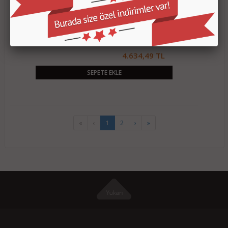
MSI MPG EZ120 ARGB-3B SİYAH KASA FANI
4.634,49 TL
SEPETE EKLE
«
‹
1
2
›
»