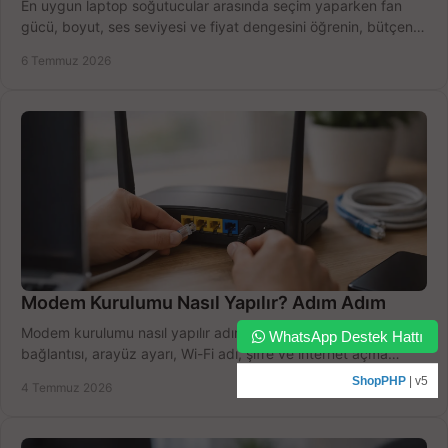
En uygun laptop soğutucular arasında seçim yaparken fan
gücü, boyut, ses seviyesi ve fiyat dengesini öğrenin, bütçenizi
doğru kullanın.
6 Temmuz 2026
Modem Kurulumu Nasıl Yapılır? Adım Adım
Modem kurulumu nasıl yapılır adım adım öğrenin. Kablo
WhatsApp Destek Hattı
bağlantısı, arayüz ayarı, Wi-Fi adı, şifre ve internet açma
sürecini hızlıca tamamlayın.
ShopPHP
| v5
4 Temmuz 2026